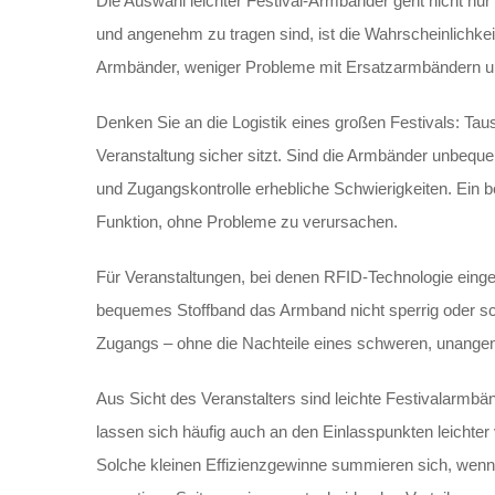
Die Auswahl leichter Festival-Armbänder geht nicht nur
und angenehm zu tragen sind, ist die Wahrscheinlichkei
Armbänder, weniger Probleme mit Ersatzarmbändern un
Denken Sie an die Logistik eines großen Festivals: T
Veranstaltung sicher sitzt. Sind die Armbänder unbequ
und Zugangskontrolle erhebliche Schwierigkeiten. Ein b
Funktion, ohne Probleme zu verursachen.
Für Veranstaltungen, bei denen RFID-Technologie eingese
bequemes Stoffband das Armband nicht sperrig oder sch
Zugangs – ohne die Nachteile eines schweren, unange
Aus Sicht des Veranstalters sind leichte Festivalarmbä
lassen sich häufig auch an den Einlasspunkten leichter
Solche kleinen Effizienzgewinne summieren sich, wenn 