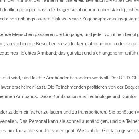
 um den Komfort der Teilnehmer. Sie erleichtert auch die Arbeit der 
t deutlich geringer, dass die Träger sie abnehmen oder ständig justi
d einen reibungsloseren Einlass- sowie Zugangsprozess insgesamt
ausende Menschen passieren die Eingänge, und jeder von ihnen benöt
em, versuchen die Besucher, sie zu lockern, abzunehmen oder sogar
equemes, leichtes Armband, das gut sitzt und sich angenehm anfühlt, 
tzt wird, sind leichte Armbänder besonders wertvoll. Der RFID-Chip is
wer erscheinen lässt. Die Teilnehmenden profitieren von der Bequem
nehmen Armbands. Diese Kombination aus Technologie und Komfort m
nder zudem einfacher zu lagern und zu transportieren. Sie benötigen 
 verteilen. Das Personal kann sie schnell aushändigen, und die Teil
es um Tausende von Personen geht. Was auf der Gestaltungsseite wie