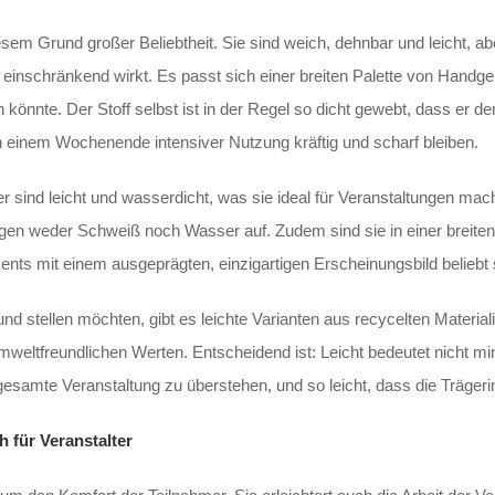
sem Grund großer Beliebtheit. Sie sind weich, dehnbar und leicht, ab
einschränkend wirkt. Es passt sich einer breiten Palette von Handg
könnte. Der Stoff selbst ist in der Regel so dicht gewebt, dass er de
einem Wochenende intensiver Nutzung kräftig und scharf bleiben.
nder sind leicht und wasserdicht, was sie ideal für Veranstaltungen m
ugen weder Schweiß noch Wasser auf. Zudem sind sie in einer breiten F
ts mit einem ausgeprägten, einzigartigen Erscheinungsbild beliebt 
und stellen möchten, gibt es leichte Varianten aus recycelten Material
tfreundlichen Werten. Entscheidend ist: Leicht bedeutet nicht minder
esamte Veranstaltung zu überstehen, und so leicht, dass die Träger
 für Veranstalter