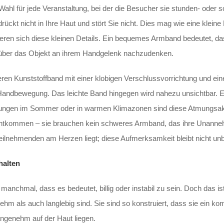
ahl für jede Veranstaltung, bei der die Besucher sie stunden- oder s
ückt nicht in Ihre Haut und stört Sie nicht. Dies mag wie eine klein
eren sich diese kleinen Details. Ein bequemes Armband bedeutet, das
t über das Objekt an ihrem Handgelenk nachzudenken.
n Kunststoffband mit einer klobigen Verschlussvorrichtung und ei
 Handbewegung. Das leichte Band hingegen wird nahezu unsichtbar. Es
tungen im Sommer oder in warmen Klimazonen sind diese Atmungsaktiv
kommen – sie brauchen kein schweres Armband, das ihre Unannehmli
Teilnehmenden am Herzen liegt; diese Aufmerksamkeit bleibt nicht un
halten
anchmal, dass es bedeutet, billig oder instabil zu sein. Doch das ist
hm als auch langlebig sind. Sie sind so konstruiert, dass sie ein 
ngenehm auf der Haut liegen.