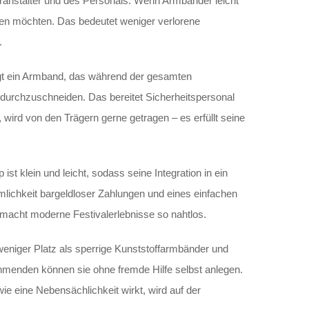
Veranstalter und des Personals. Wenn Armbänder leicht
eren möchten. Das bedeutet weniger verlorene
.
igt ein Armband, das während der gesamten
 durchzuschneiden. Das bereitet Sicherheitspersonal
wird von den Trägern gerne getragen – es erfüllt seine
t klein und leicht, sodass seine Integration in ein
lichkeit bargeldloser Zahlungen und eines einfachen
acht moderne Festivalerlebnisse so nahtlos.
weniger Platz als sperrige Kunststoffarmbänder und
nehmenden können sie ohne fremde Hilfe selbst anlegen.
 eine Nebensächlichkeit wirkt, wird auf der