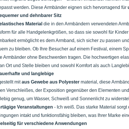
passt werden. Diese Armbänder eignen sich hervorragend für
equemer und dehnbarer Sitz
elastisches Material
die in den Armbändern verwendeten Armbä
form für alle Handgelenkgrößen, so dass sie sowohl für Kinder
barkeit ermöglicht es dem Armband, sich sicher zu passen un
em zu bleiben. Ob Ihre Besucher auf einem Festival, einem Spo
e Armbänder ohne Beschwerden tragen. Die hochwertigen elast
 an Ort und Stelle bleiben und sowohl Komfort als auch Langlebi
auerhafte und langlebige
estellt mit
aus Gewebe aus Polyester
material, diese Armbänd
en Verschleißes, der Exposition gegenüber den Elementen und
lebig genug, um Wasser, Schweiß und Sonnenlicht zu widersteh
rtägige Veranstaltungen
- Ich weiß. Das starke Material sorg
ngungen intakt und funktionsfähig bleiben, was Ihrer Marke eine l
ielseitig für verschiedene Anwendungen