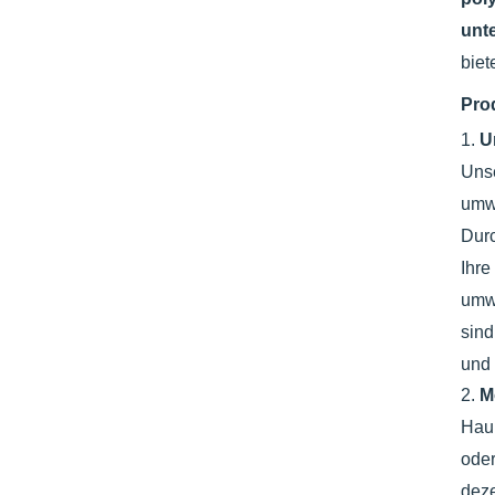
unt
biet
Pro
1.
U
Uns
umwe
Durc
Ihr
umwe
sind
und 
2.
M
Haup
ode
deze