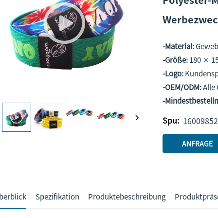
Werbezwec
-Material:
Gewebt
-Größe:
180 × 15
-Logo:
Kundensp
-OEM/ODM:
Alle
-Mindestbestel
Spu:
16009852
ANFRAGE
berblick
Spezifikation
Produktebeschreibung
Produktpräs