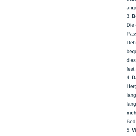
ange
3.
B
Die
Pass
Dehn
bequ
dies
fest
4.
D
Herg
lang
lang
meh
Bedi
5.
V