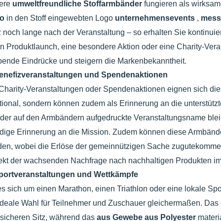
ere
umweltfreundliche Stoffarmbänder
fungieren als wirksam
go
in den Stoff eingewebten Logo
unternehmensevents
,
mes
z noch lange nach der Veranstaltung – so erhalten Sie kontinuier
n Produktlaunch, eine besondere Aktion oder eine Charity-Vera
bende Eindrücke und steigern die Markenbekanntheit.
enefizveranstaltungen und Spendenaktionen
Charity-Veranstaltungen oder Spendenaktionen eignen sich di
tional, sondern können zudem als Erinnerung an die unterstüt
der auf den Armbändern aufgedruckte Veranstaltungsname bleib
dige Erinnerung an die Mission. Zudem können diese Armbänder
en, wobei die Erlöse der gemeinnützigen Sache zugutekommen. 
ekt der wachsenden Nachfrage nach nachhaltigen Produkten im 
portveranstaltungen und Wettkämpfe
s sich um einen Marathon, einen Triathlon oder eine lokale Sp
ideale Wahl für Teilnehmer und Zuschauer gleichermaßen. Das
sicheren Sitz, während das
aus Gewebe aus Polyester
materi