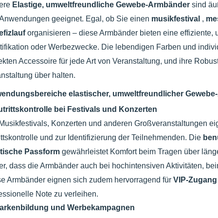
ere
Elastige, umweltfreundliche Gewebe-Armbänder
sind äu
 Anwendungen geeignet. Egal, ob Sie einen
musikfestival
,
me
efizlauf
organisieren – diese Armbänder bieten eine effiziente, u
tifikation oder Werbezwecke. Die lebendigen Farben und indiv
ekten Accessoire für jede Art von Veranstaltung, und ihre Robus
nstaltung über halten.
endungsbereiche elastischer, umweltfreundlicher Geweb
utrittskontrolle bei Festivals und Konzerten
Musikfestivals, Konzerten und anderen Großveranstaltungen ei
ittskontrolle und zur Identifizierung der Teilnehmenden. Die
ben
stische Passform
gewährleistet Komfort beim Tragen über läng
er, dass die Armbänder auch bei hochintensiven Aktivitäten, b
e Armbänder eignen sich zudem hervorragend für
VIP-Zugan
essionelle Note zu verleihen.
arkenbildung und Werbekampagnen