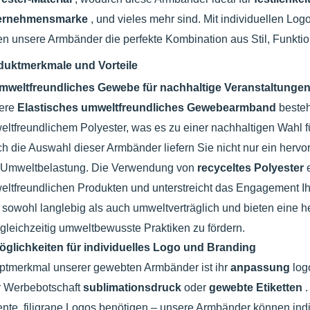
ernehmensmarke
, und vieles mehr sind. Mit individuellen L
en unsere Armbänder die perfekte Kombination aus Stil, Funktion
duktmerkmale und Vorteile
mweltfreundliches Gewebe für nachhaltige Veranstaltunge
ere
Elastisches umweltfreundliches Gewebearmband
beste
ltfreundlichem Polyester, was es zu einer nachhaltigen Wahl f
h die Auswahl dieser Armbänder liefern Sie nicht nur ein her
e Umweltbelastung. Die Verwendung von
recyceltes Polyester
ltfreundlichen Produkten und unterstreicht das Engagement Ih
 sowohl langlebig als auch umweltverträglich und bieten eine 
gleichzeitig umweltbewusste Praktiken zu fördern.
öglichkeiten für individuelles Logo und Branding
tmerkmal unserer gewebten Armbänder ist ihr
anpassung
lo
r Werbebotschaft
sublimationsdruck
oder
gewebte Etiketten
nte, filigrane Logos benötigen – unsere Armbänder können indiv