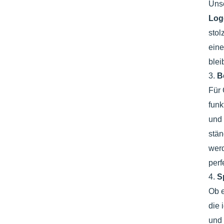
Uns
Lo
stol
eine
blei
3.
B
Für 
funk
und 
stän
werd
perf
4.
S
Ob e
die 
und 