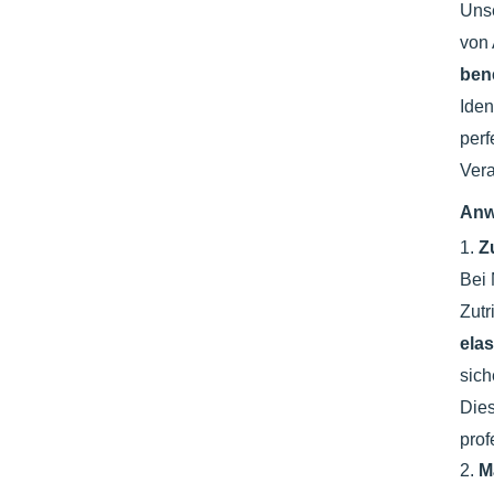
Uns
von
ben
Iden
perf
Vera
Anw
1.
Z
Bei 
Zutr
ela
sich
Dies
prof
2.
M