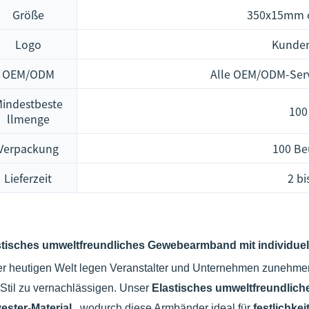
Größe
350x15mm od
Logo
Kunden
OEM/ODM
Alle OEM/ODM-Serv
indestbeste
100
llmenge
Verpackung
100 Be
Lieferzeit
2 bi
stisches umweltfreundliches Gewebearmband mit individuel
er heutigen Welt legen Veranstalter und Unternehmen zunehmen
Stil zu vernachlässigen. Unser
Elastisches umweltfreundli
ester-Material
, wodurch diese Armbänder ideal für
festlichke