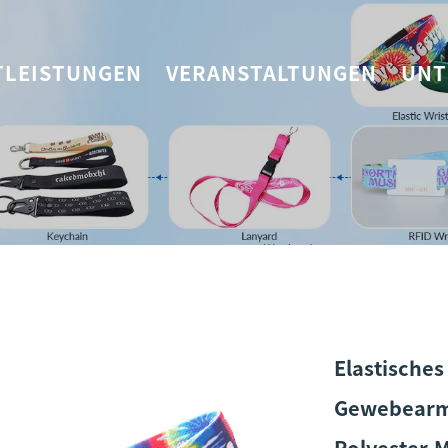
TLEISTUNGEN
VERANSTALTUNGEN
UNT
Elastische
Gewebearmb
Polyester-M