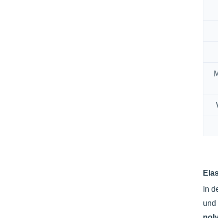
M
Ela
In d
und 
poly