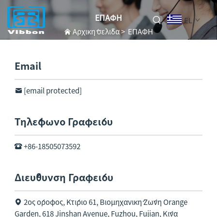
ΕΠΑΦΗ
EL
Αρχική σελίδα
>
ΕΠΑΦΗ
Email
[email protected]
Τηλέφωνο Γραφείου
+86-18505073592
Διεύθυνση Γραφείου
2ος όροφος, Κτίριο 61, Βιομηχανική Ζώνη Orange
Garden, 618 Jinshan Avenue, Fuzhou, Fujian, Κίνα