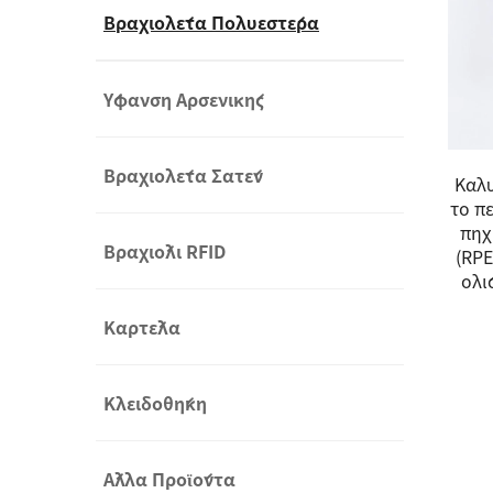
Βραχιολέτα Πολυεστέρα
Ύφανση Αρσενικής
Βραχιολέτα Σατέν
Καλύ
το π
πηχ
Βραχιόλι RFID
(RPE
ολί
Καρτέλα
Κλειδοθήκη
Άλλα Προϊόντα