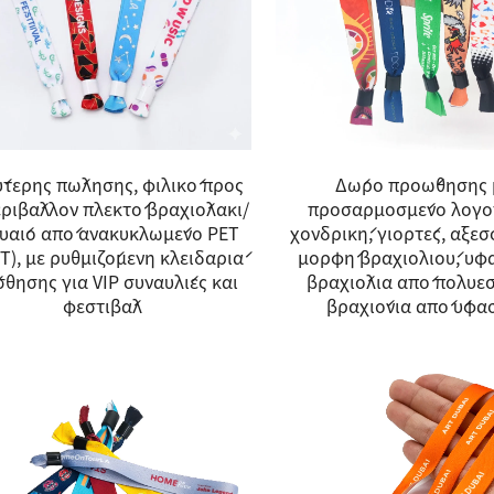
τερης πώλησης, φιλικό προς
Δώρο προώθησης 
εριβάλλον πλεκτό βραχιόλακι/
προσαρμοσμένο λογό
υαίο από ανακυκλωμένο PET
χονδρική, γιορτές, αξε
T), με ρυθμιζόμενη κλειδαριά
μορφή βραχιολιού, υφ
σθησης για VIP συναυλίες και
βραχιόλια από πολυεσ
φεστιβάλ
βραχιόνια από ύφα