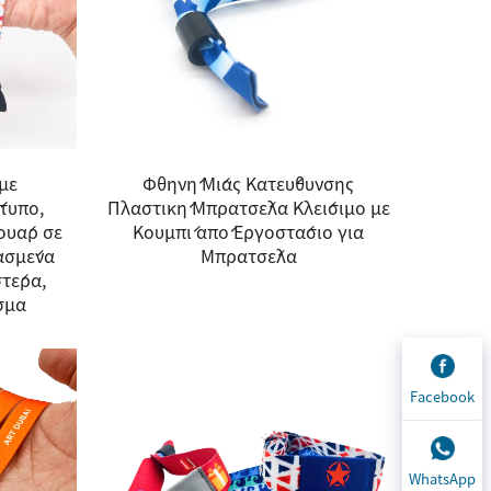
με
Φθηνή Μίας Κατεύθυνσης
τυπο,
Πλαστική Μπρατσέλα Κλείσιμο με
σουάρ σε
Κουμπί από Εργοστάσιο για
ασμένα
Μπρατσέλα
τέρα,
σμα
Facebook
WhatsApp