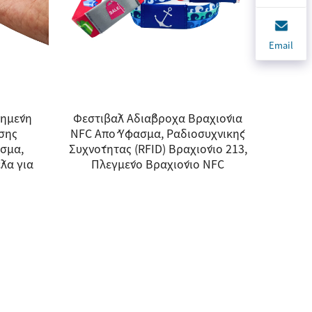
Email
ιημένη
Φεστιβάλ Αδιάβροχα Βραχιόνια
σης
NFC Από Ύφασμα, Ραδιοσυχνικής
σμα,
Συχνότητας (RFID) Βραχιόνιο 213,
λα για
Πλεγμένο Βραχιόνιο NFC