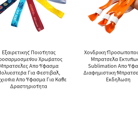
Εξαιρετικής Ποιότητας
Χονδρική Προσωποπο
ροσαρμοσμένου Χρώματος
Μπρατσέλα Εκτύπω
Μπρατσέλες Από Ύφασμα
Sublimation Από Ύφα
Πολυεστέρα Για Φεστιβάλ,
Διαφημιστική Μπρατσέ
χιόνια Από Ύφασμα Για Κάθε
Εκδήλωση
Δραστηριότητα