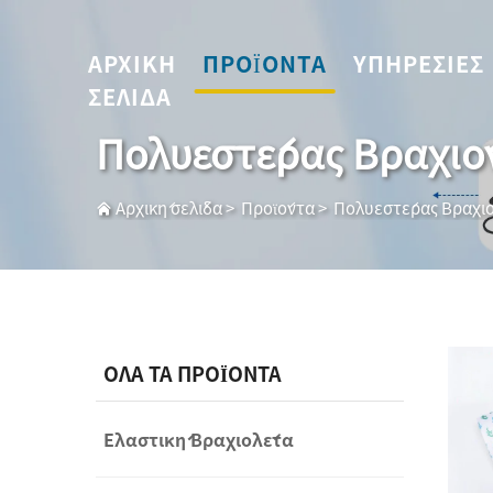
ΑΡΧΙΚΉ
ΠΡΟΪΌΝΤΑ
ΥΠΗΡΕΣΊΕΣ
ΣΕΛΊΔΑ
Πολυεστέρας Βραχιό
Αρχική σελίδα
>
Προϊόντα
>
Πολυεστέρας Βραχιό
ΟΛΑ ΤΑ ΠΡΟΪΟΝΤΑ
Ελαστική Βραχιολέτα