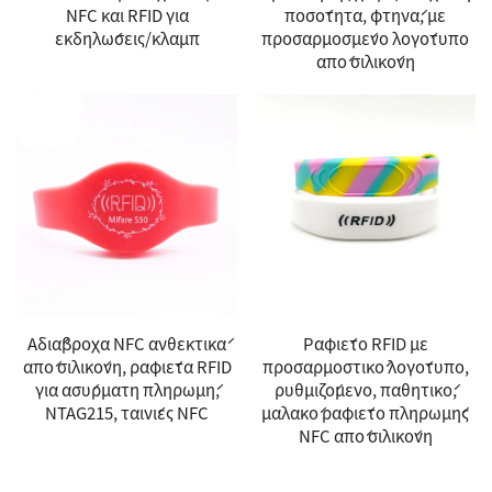
NFC και RFID για
ποσότητα, φτηνά, με
εκδηλώσεις/κλαμπ
προσαρμοσμένο λογότυπο
από σιλικόνη
Αδιάβροχα NFC ανθεκτικά
Ραφιέτο RFID με
από σιλικόνη, ραφιέτα RFID
προσαρμοστικό λογότυπο,
για ασύρματη πληρωμή,
ρυθμιζόμενο, παθητικό,
NTAG215, ταινίες NFC
μαλακό ραφιέτο πληρωμής
NFC από σιλικόνη