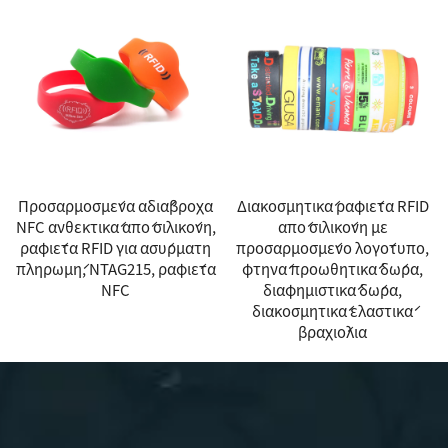
Προσαρμοσμένα αδιάβροχα
Διακοσμητικά ραφιέτα RFID
NFC ανθεκτικά από σιλικόνη,
από σιλικόνη με
ραφιέτα RFID για ασύρματη
προσαρμοσμένο λογότυπο,
πληρωμή, NTAG215, ραφιέτα
φτηνά προωθητικά δώρα,
NFC
διαφημιστικά δώρα,
διακοσμητικά ελαστικά
βραχιόλια