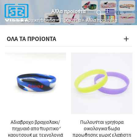
Άλλα προϊόντα
EL
Αρχική σελίδα
>
Προϊόντα
>
Άλλα προϊόντα
ΟΛΑ ΤΑ ΠΡΟΪΟΝΤΑ
Αδιάβροχο βραχιόλακι/
Πωλούνται γρήγορα
πηχυαίο από πυριτικό
οικολογικά δώρα
καουτσούκ με τεχνολογία
προώθησης χωρίς ελάχιστη