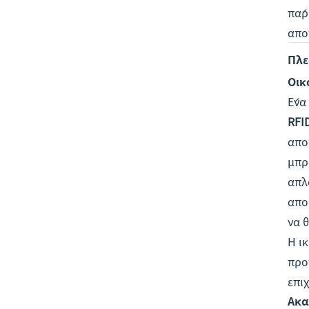
πάρ
απο
Πλε
Οικ
Ένα
RFI
από
μπρ
απλ
απο
να 
Η ι
πρό
επι
Ακα