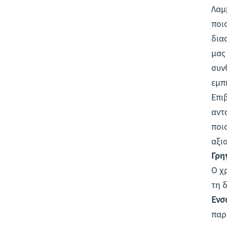
Λαμ
ποι
δια
μας
συν
εμπ
Επι
αντ
ποι
αξι
Γρή
Ο χ
τη 
Ενσ
παρ