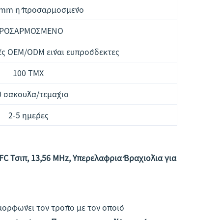
5mm ή προσαρμοσμένο
ΡΟΣΑΡΜΟΣΜΕΝΟ
ες OEM/ODM είναι ευπρόσδεκτες
100 ΤΜΧ
0 σακούλα/τεμάχιο
2-5 ημέρες
 Τσιπ, 13,56 MHz, Υπερελαφριά Βραχιόλια για
αμορφώνει τον τρόπο με τον οποίο