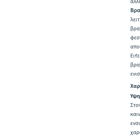
αλλ
Βρα
λει
βρα
φεσ
απο
Είτ
βρα
ενι
Χαρ
Υψη
Στο
και
ενσ
χαρ