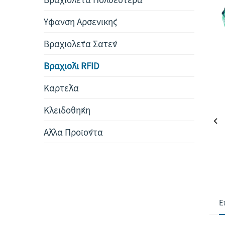
Ύφανση Αρσενικής
Βραχιολέτα Σατέν
Βραχιόλι RFID
Καρτέλα
Κλειδοθήκη
Άλλα Προϊόντα
Ε