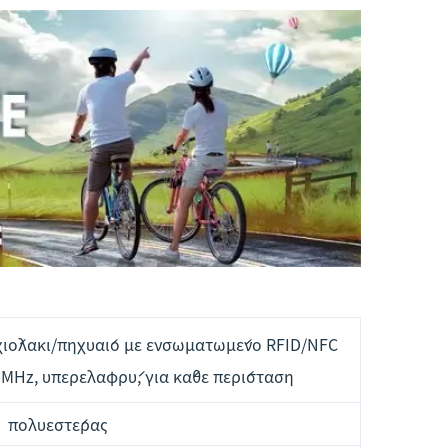
ιόλακι/πηχυαίο με ενσωματωμένο RFID/NFC
6 MHz, υπερελαφρύ, για κάθε περίσταση
πολυεστέρας