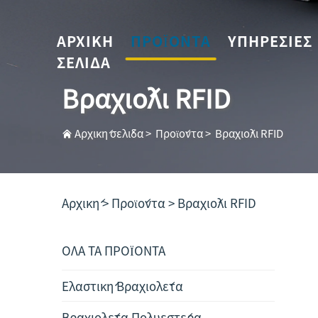
ΑΡΧΙΚΉ
ΠΡΟΪΌΝΤΑ
ΥΠΗΡΕΣΊΕΣ
ΣΕΛΊΔΑ
Βραχιόλι RFID
Αρχική σελίδα
>
Προϊόντα
>
Βραχιόλι RFID
Αρχική >
Προϊόντα
>
Βραχιόλι RFID
ΟΛΑ ΤΑ ΠΡΟΪΟΝΤΑ
Ελαστική Βραχιολέτα
Βραχιολέτα Πολυεστέρα