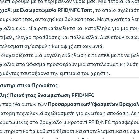
ηλεπιδρούμε με το περιβάλλον γύρω μας. Μία τέτοια καινοτ
χιόλι με Ενσωματωμένο RFID/NFC Τσιπ
, το οποίο σχεδιάσ
τουργικότητας, αντοχής και βολικότητας. Με συχνότητα λε
χιόλια είναι εξαιρετικά ευέλικτα και κατάλληλα για μια πο
τιβάλ, έλεγχο πρόσβασης και πολλά άλλα. Διαθέτουν ενσωμ
τελεσματική, ασφαλή και αφής επικοινωνία.
ε διαχειρίζεστε μια μεγάλη εκδήλωση είτε επιθυμείτε να β
χιόλια από ύφασμα προσφέρουν μια αποτελεσματική λύση π
σχύοντας ταυτόχρονα την εμπειρία του χρήστη.
ακτηριστικά Προϊόντος
λής Ποιότητας Ενσωμάτωση RFID/NFC
ν πυρήνα αυτών των
Προσαρμοστικών Υφασμένων Βραχιολ
νοτόμη τεχνολογία σχεδιασμένη για ανώτερη απόδοση. Λει
ωματωμένες στο βραχιόλο μικροτσίπ RFID/NFC προσφέρουν
ακτηριστικό τα καθιστά εξαιρετικά αποτελεσματικά σε ε