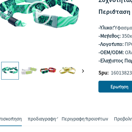
Περίσταση
-Υλικό:
Ύφασμα
-Μέγεθος:
350
-Λογότυπο:
ΠΡ
-OEM/ODM:
Όλ
-Ελάχιστος Πα
Spu:
16013823
Ερώτηση
πισκόπηση
προδιαγραφή
Περιγραφή προϊόντων
Προβολή