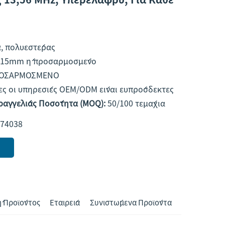
, πολυεστέρας
x15mm ή προσαρμοσμένο
ΟΣΑΡΜΟΣΜΕΝΟ
ες οι υπηρεσίες OEM/ODM είναι ευπρόσδεκτες
ραγγελίας Ποσότητα (MOQ):
50/100 τεμάχια
74038
 Προϊόντος
Εταιρεία
Συνιστώμενα Προϊόντα