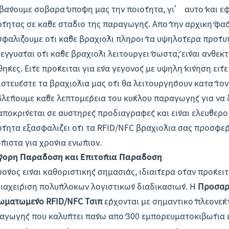
βάνουμε σοβαρά υπόψη μας την ποιότητα, γι’ αυτό και ε
ότητας σε κάθε στάδιο της παραγωγής. Από την αρχική φάσ
σφαλίζουμε ότι κάθε βραχιόλι πληροί τα υψηλότερα πρότυ
 εγγυάται ότι κάθε βραχιόλι λειτουργεί σωστά, είναι ανθεκ
θήκες. Είτε πρόκειται για ένα γεγονός με υψηλή κίνηση είτ
ιστεύεστε τα βραχιόλια μας ότι θα λειτουργήσουν κατά το
βλέπουμε κάθε λεπτομέρεια του κύκλου παραγωγής για να δ
αποκρίνεται σε αυστηρές προδιαγραφές και είναι ελεύθερο
ότητα εξασφαλίζει ότι τα RFID/NFC βραχιόλια σας προσφέ
όπιστα για χρόνια ενώπιον.
γορη Παράδοση και Επιτόπια Παράδοση
ρόνος είναι καθοριστικής σημασίας, ιδιαίτερα όταν πρόκε
διαχείριση πολύπλοκων λογιστικών διαδικασιών. Η
Προσαρ
ωματωμένο RFID/NFC Τσιπ
έρχονται με σημαντικό πλεονέ
αγωγής που καλύπτει πάνω από 300 εμπορευματοκιβώτια ε