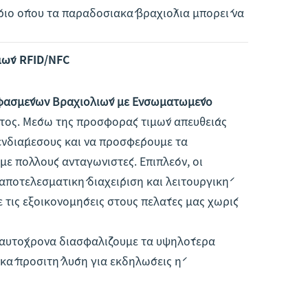
ριο όπου τα παραδοσιακά βραχιόλια μπορεί να
ών RFID/NFC
φασμένων Βραχιολιών με Ενσωματωμένο
στος. Μέσω της προσφοράς τιμών απευθείας
ενδιάμεσους και να προσφέρουμε τα
με πολλούς ανταγωνιστές. Επιπλέον, οι
αποτελεσματική διαχείριση και λειτουργική
 τις εξοικονομήσεις στους πελάτες μας χωρίς
 ταυτόχρονα διασφαλίζουμε τα υψηλότερα
κά προσιτή λύση για εκδηλώσεις ή