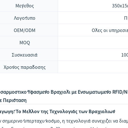
Μέγεθος
350x1
Λογότυπο
Π
OEM/ODM
Όλες οι υπηρεσί
MOQ
Συσκευασία
10
Χρόνος παράδοσης
σαρμοστικό Υφασμένο Βραχιόλι με Ενσωματωμένο RFID/NFC
ε Περίσταση
αγωγή: Το Μέλλον της Τεχνολογίας των Βραχιολιών
ν σημερινό υπερταχύ κόσμο, η τεχνολογία συνεχίζει να δι