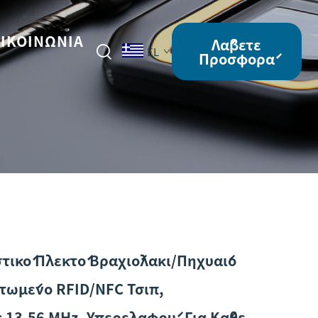
ΙΚΟΙΝΩΝΊΑ
Λάβετε
EL
Προσφορά
τικό Πλεκτό Βραχιόλακι/πηχυαίο
τωμένο RFID/NFC Τσιπ,
 13,56 MHz, Υπερελαφρύ, Για Κάθε