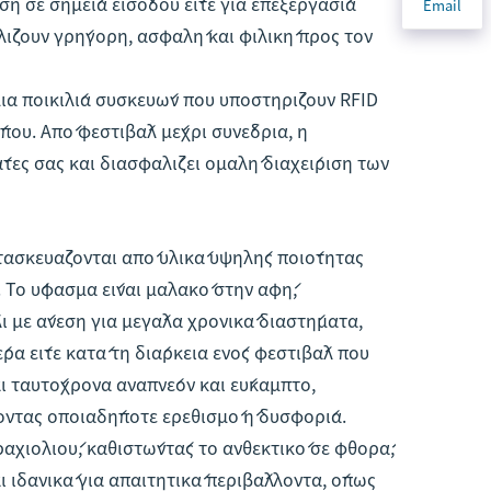
ση σε σημεία εισόδου είτε για επεξεργασία
Email
ίζουν γρήγορη, ασφαλή και φιλική προς τον
μια ποικιλία συσκευών που υποστηρίζουν RFID
ύπου. Από φεστιβάλ μέχρι συνέδρια, η
άτες σας και διασφαλίζει ομαλή διαχείριση των
ασκευάζονται από υλικά υψηλής ποιότητας
. Το ύφασμα είναι μαλακό στην αφή,
ι με άνεση για μεγάλα χρονικά διαστήματα,
έρα είτε κατά τη διάρκεια ενός φεστιβάλ που
ι ταυτόχρονα αναπνέον και εύκαμπτο,
ντας οποιαδήποτε ερεθισμό ή δυσφορία.
ραχιολιού, καθιστώντάς το ανθεκτικό σε φθορά,
αι ιδανικά για απαιτητικά περιβάλλοντα, όπως