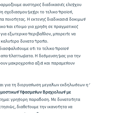
φαρμόζουμε αυστηρές διαδικασίες ελέγχου
η σχεδιασμού μέχρι το τελικό προϊόν,
πα ποιότητας. Η εκτενής διαδικασία δοκιμών
τικό και έτοιμο για χρήση σε πραγματικές
ε για εξωτερικό περιβάλλον, μπορείτε να
ν καλύτερο δυνατό τρόπο.
ιασφαλίσουμε ότι το τελικό προϊόν
 από ελαττώματα. Η δέσμευσή μας για την
ρουν μακροχρόνια αξία και παραμένουν
ιται για τη διοργάνωση μεγάλων εκδηλώσεων ή
μοστικών Υφασμένων Βραχιολιών με
κτημα: γρήγορη παράδοση. Με δυνατότητα
τησίως, διαθέτουμε την ικανότητα να