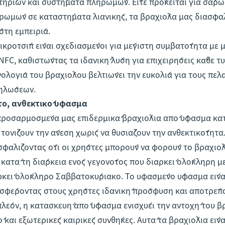
ιτηρίων και συστήματα πληρωμών. Είτε πρόκειται για σάρω
ρωμών σε καταστήματα λιανικής, τα βραχιόλα μας διασφαλ
στη εμπειρία.
μικροτσίπ είναι σχεδιασμένοι για μέγιστη συμβατότητα με 
 NFC, καθιστώντας τα ιδανική λύση για επιχειρήσεις κάθε τ
νολογία του βραχιόλου βελτιώνει την ευκολία για τους πελ
ηλώσεων.
το, ανθεκτικό υφασμα
προσαρμοσμένα μας επιδερμικά βραχιόλια από ύφασμα κατ
 τονίζουν την άνεση χωρίς να θυσιάζουν την ανθεκτικότητα
σφαλίζοντας ότι οι χρήστες μπορούν να φορούν το βραχιόλ
ε κατά τη διάρκεια ενός γεγονότος που διαρκεί ολόκληρη μ
ρκεί ολόκληρο Σαββατοκύριακο. Το υφασμένο ύφασμα είνα
σφέροντας στους χρήστες ιδανική πρόσφυση και αποτρέπο
πλέον, η κατασκευή από ύφασμα ενισχύει την αντοχή του β
ό και εξωτερικές καιρικές συνθήκες. Αυτά τα βραχιόλια είν