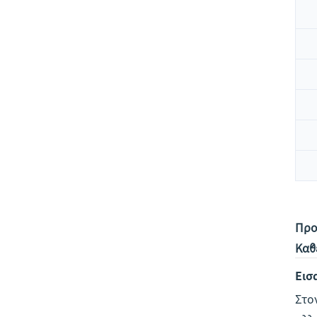
Προ
Κάθ
Εισ
Στο