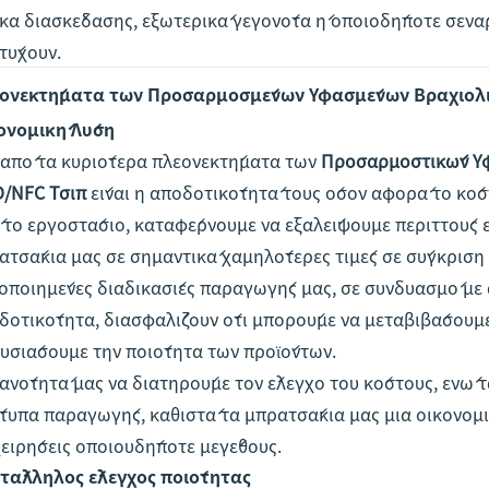
κα διασκέδασης, εξωτερικά γεγονότα ή οποιοδήποτε σενά
τύχουν.
ονεκτήματα των Προσαρμοσμένων Υφασμένων Βραχιολι
ονομική Λύση
 από τα κυριότερα πλεονεκτήματα των
Προσαρμοστικών Υ
D/NFC Τσιπ
είναι η αποδοτικότητά τους όσον αφορά το κό
 το εργοστάσιο, καταφέρνουμε να εξαλείψουμε περιττούς 
ατσάκια μας σε σημαντικά χαμηλότερες τιμές σε σύγκριση 
οποιημένες διαδικασίες παραγωγής μας, σε συνδυασμό με 
δοτικότητα, διασφαλίζουν ότι μπορούμε να μεταβιβάσουμε
θυσιάσουμε την ποιότητα των προϊόντων.
κανότητά μας να διατηρούμε τον έλεγχο του κόστους, ενώ
τυπα παραγωγής, καθιστά τα μπρατσάκια μας μια οικονομι
χειρήσεις οποιουδήποτε μεγέθους.
τάλληλος έλεγχος ποιότητας