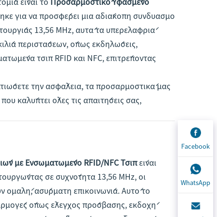
ομία είναι το
Προσαρμοστικό Υφασμένο
τηκε για να προσφέρει μια αδιάκοπη συνδυασμό
ιτουργίας 13,56 MHz, αυτά τα υπερελαφριά
ικιλία περιστάσεων, όπως εκδηλώσεις,
ατωμένα τσιπ RFID και NFC, επιτρέποντας
ελτιώσετε την ασφάλεια, τα προσαρμοστικά μας
ου καλύπτει όλες τις απαιτήσεις σας,
Facebook
ιών με Ενσωματωμένο RFID/NFC Τσιπ
είναι
τουργώντας σε συχνότητα 13,56 MHz, οι
WhatsApp
 ομαλή, ασύρματη επικοινωνία. Αυτό το
φαρμογές όπως έλεγχος πρόσβασης, εκδοχή