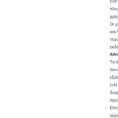
εισ
πλη
χρή
Οι 
και
τεχ
εκδ
Άνε
Τα 
που
εξα
είτ
δια
προ
Επι
νερ