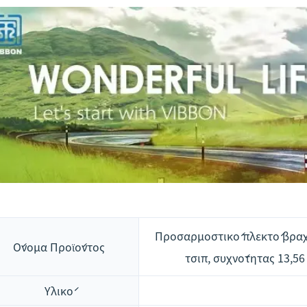
Προσαρμοστικό πλεκτό βραχ
Όνομα Προϊόντος
τσιπ, συχνότητας 13,5
Υλικό