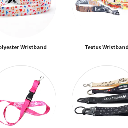
olyester Wristband
Textus Wristban