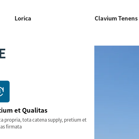
Lorica
Clavium Tenens
E
tium et Qualitas
ca propria, tota catena supply, pretium et
tas firmata