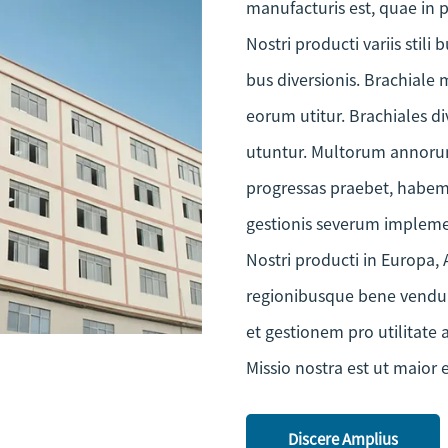
manufacturis est, quae in p
Nostri producti variis stili
bus diversionis. Brachiale
eorum utitur. Brachiales di
utuntur. Multorum annorum
progressas praebet, habem
gestionis severum implem
Nostri producti in Europa, 
regionibusque bene vendun
et gestionem pro utilitate
Missio nostra est ut maior
fiat, ut optimos productos 
quaestiones et commentari
Discere Amplius