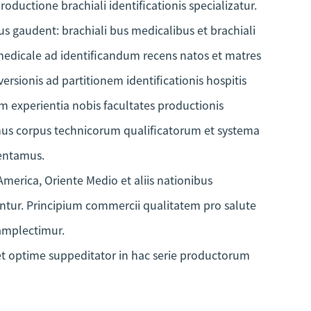
roductione brachiali identificationis specializatur.
 bus gaudent: brachiali bus medicalibus et brachiali
 medicale ad identificandum recens natos et matres
versionis ad partitionem identificationis hospitis
 experientia nobis facultates productionis
us corpus technicorum qualificatorum et systema
entamus.
America, Oriente Medio et aliis nationibus
tur. Principium commercii qualitatem pro salute
 amplectimur.
 et optime suppeditator in hac serie productorum
suppeditet et praeclara servitia praestet. Omnes
os gratulamur.