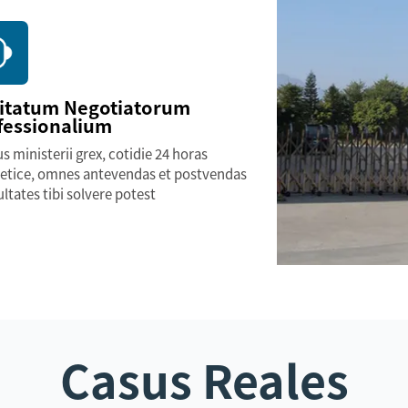
itatum Negotiatorum
fessionalium
us ministerii grex, cotidie 24 horas
retice, omnes antevendas et postvendas
ultates tibi solvere potest
Casus Reales