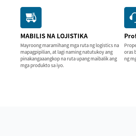
MABILIS NA LOJISTIKA
Pro
Mayroong maramihang mga ruta ng logistics na
Prope
mapagpipilian, at lagi naming natutukoy ang
oras 
pinakangaaangkop na ruta upang maibalik ang
ng mg
mga produkto sa iyo.