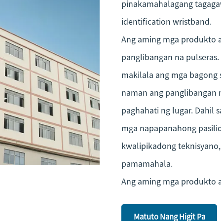
pinakamahalagang tagaga
identification wristband.
Ang aming mga produkto ay 
panglibangan na pulseras.
makilala ang mga bagong s
naman ang panglibangan na
paghahati ng lugar. Dahil
mga napapanahong pasilid
kwalipikadong teknisyano,
pamamahala.
Ang aming mga produkto ay
Silangan, at iba pang ban
negosyo na kalidad para s
Matuto Nang Higit Pa