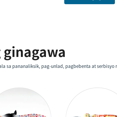
Ang aming misyon ay magi
tagapagtustos sa linya ng
pinakamahusay na produk
Tinatanggap namin ang la
g ginagawa
la sa pananaliksik, pag-unlad, pagbebenta at serbisyo 