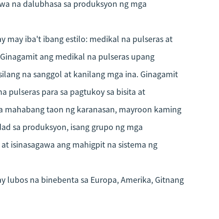
wa na dalubhasa sa produksyon ng mga
may iba't ibang estilo: medikal na pulseras at
 Ginagamit ang medikal na pulseras upang
ilang na sanggol at kanilang mga ina. Ginagamit
 pulseras para sa pagtukoy sa bisita at
 sa mahabang taon ng karanasan, mayroon kaming
ad sa produksyon, isang grupo ng mga
 at isinasagawa ang mahigpit na sistema ng
 lubos na binebenta sa Europa, Amerika, Gitnang
sa at rehiyon. Sumusunod kami sa prinsipyo ng
a kaligtasan at pamamahala para sa pakinabang.