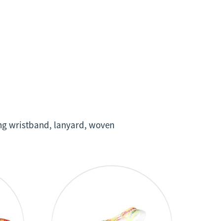
ng ang pinakamalaki at pinakamahusay na
 produktong ito upang magbigay ng
to at maglingkod nang may kahusayan.
hat ng katanungan at puna.
ng wristband, lanyard, woven