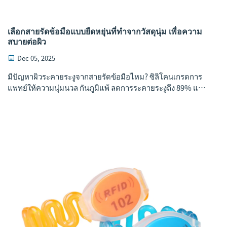
เลือกสายรัดข้อมือแบบยืดหยุ่นที่ทำจากวัสดุนุ่ม เพื่อความ
สบายต่อผิว
Dec 05, 2025
มีปัญหาผิวระคายระงูจากสายรัดข้อมือไหม? ซิลิโคนเกรดการ
แพทย์ให้ความนุ่มนวล กันภูมิแพ้ ลดการระคายระงูถึง 89% และ
มีความปลอดภัยที่ได้รับการรับรองจาก FDA/ISO เลือกอย่าง
ชาญฉลาด—รับความสบายที่มีการรับรอง