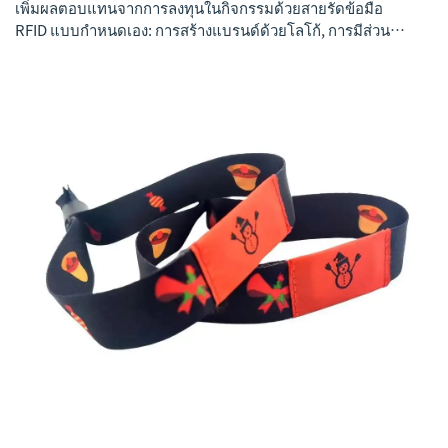
เพิ่มผลตอบแทนจากการลงทุนในกิจกรรมด้วยสายรัดข้อมือ
RFID แบบกำหนดเอง: การสร้างแบรนด์ด้วยโลโก้, การมีส่วน
ร่วมผ่าน NFC/รหู QR และการติดตามข้อมูลแบบเรียลไทม์ เพิ่ม
การมองเห็นและการแปลงข้อมูลสูงสุด—รับกลยุทธ์แบรนด์ของ
คุณตั้งแต่วันนี้