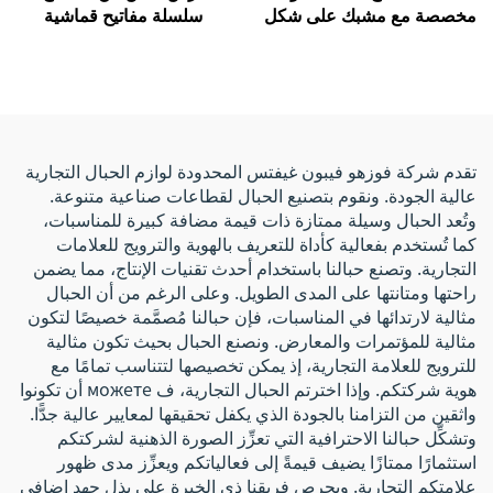
مخصصة مع مشبك على شكل
سلسلة مفاتيح قماشية
حرف D، حامل حلقة مفاتيح،
مطرزة بتصميم طائرة ووسام
هدية تذكارية، سلسلة قصيرة
طيران منسوج مع شعارك
من القماش النسيجي
الخاص، مع مشبك على شكل
المنسوج من النايلون، سلسلة
نسر، سلسلة مفاتيح عمل
مفاتيح
تقدم شركة فوزهو فيبون غيفتس المحدودة لوازم الحبال التجارية
عالية الجودة. ونقوم بتصنيع الحبال لقطاعات صناعية متنوعة.
وتُعد الحبال وسيلة ممتازة ذات قيمة مضافة كبيرة للمناسبات،
كما تُستخدم بفعالية كأداة للتعريف بالهوية والترويج للعلامات
التجارية. وتصنع حبالنا باستخدام أحدث تقنيات الإنتاج، مما يضمن
راحتها ومتانتها على المدى الطويل. وعلى الرغم من أن الحبال
مثالية لارتدائها في المناسبات، فإن حبالنا مُصمَّمة خصيصًا لتكون
مثالية للمؤتمرات والمعارض. ونصنع الحبال بحيث تكون مثالية
للترويج للعلامة التجارية، إذ يمكن تخصيصها لتتناسب تمامًا مع
هوية شركتكم. وإذا اخترتم الحبال التجارية، ف можете أن تكونوا
واثقين من التزامنا بالجودة الذي يكفل تحقيقها لمعايير عالية جدًّا.
وتشكِّل حبالنا الاحترافية التي تعزِّز الصورة الذهنية لشركتكم
استثمارًا ممتازًا يضيف قيمةً إلى فعالياتكم ويعزِّز مدى ظهور
علامتكم التجارية. ويحرص فريقنا ذي الخبرة على بذل جهد إضافي