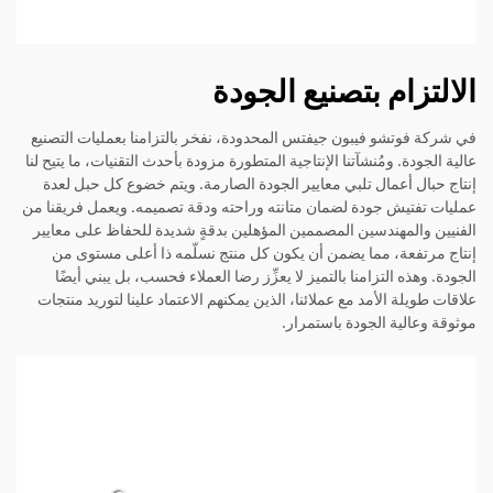
الالتزام بتصنيع الجودة
في شركة فوتشو فيبون جيفتس المحدودة، نفخر بالتزامنا بعمليات التصنيع
عالية الجودة. ومُنشآتنا الإنتاجية المتطورة مزودة بأحدث التقنيات، ما يتيح لنا
إنتاج حبال أعمال تلبي معايير الجودة الصارمة. ويتم خضوع كل حبل لعدة
عمليات تفتيش جودة لضمان متانته وراحته ودقة تصميمه. ويعمل فريقنا من
الفنيين والمهندسين المصممين المؤهلين بدقةٍ شديدة للحفاظ على معايير
إنتاج مرتفعة، مما يضمن أن يكون كل منتج نسلّمه ذا أعلى مستوى من
الجودة. وهذه التزامنا بالتميز لا يعزِّز رضا العملاء فحسب، بل يبني أيضًا
علاقات طويلة الأمد مع عملائنا، الذين يمكنهم الاعتماد علينا لتوريد منتجات
موثوقة وعالية الجودة باستمرار.