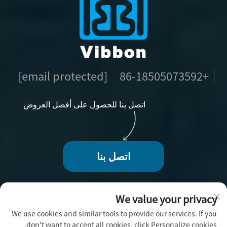
[email protected]
+86-18505073592
اتصل بنا للحصول على أفضل العروض
اتصل بنا
We value your privacy
We use cookies and similar tools to provide our services. If you
حقوق الطبع والنشر © 2025 بواسطة فوجو فيبون للحرف
don't want to accept all cookies, click Personalize cookies.