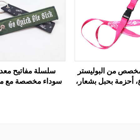
خصص من البوليستر
سلسلة مفاتيح معدن
 أحزمة بحبل بشعار،
سوداء مخصصة مع م
مة بحبل مخصصة
على شك
حلقة مفاتيح، هدية تذك
سلسلة قصيرة من ال
النسيجي المنسوج 
النايلون، سلسلة مفا