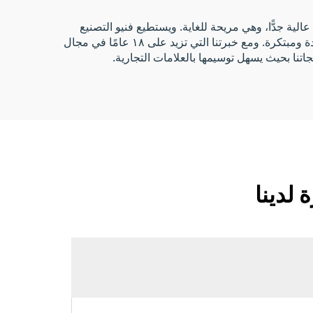
عالية جدًّا، وهي مريحة للغاية. ويستطيع فنيو التصنيع
المتخصصون لدينا استخدام أساليب حديثة لإنشاء أي نوع من التطريز تريده. وتتميز كل واحدة من أحزمة العنق لدينا بتصاميم جديدة ومبتكرة. ومع خبرتنا التي تزيد على ١٨ عامًا في مجال
تجاتنا بحيث يسهل توسيمها بالعلامات التجارية.
 لدينا