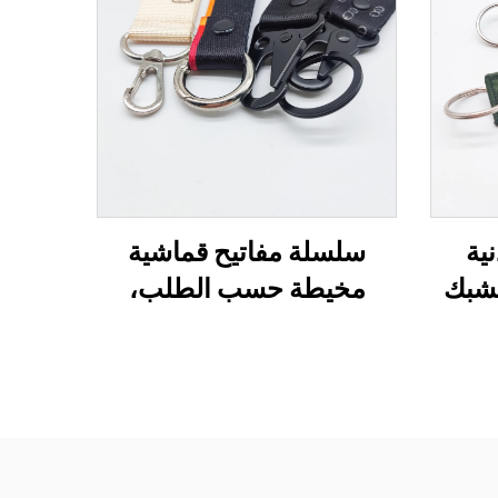
ية
سلسلة مفاتيح قماشية
شبك
مخيطة حسب الطلب،
ل حرف D، حامل
تصميم مطبوع لسلسلة
ارية،
المفاتيح، سلاسل مفاتيح
قماش
سيارات، بطاقات تعريف
من
للمفاتيح مخصصة
تيح