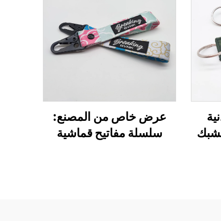
ية
عرض خاص من المصنع:
شبك
سلسلة مفاتيح قماشية
ل حرف D، حامل
مطرزة بتصميم طائرة
ارية،
ووسام طيران منسوج مع
قماش
شعارك الخاص، مع مشبك
من
على شكل نسر، سلسلة
تيح
مفاتيح عمل