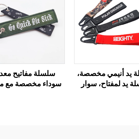
 يد أنيمي مخصصة،
سلسلة مفاتيح معدن
ة يد لمفتاح، سوار
سوداء مخصصة مع م
م مخصص، سلسلة
على شك
يح، سلسلة شريطية
حلقة مفاتيح، هدية تذك
حمل على المعصم
سلسلة قصيرة من ال
النسيجي المنسوج 
النايلون، سلسلة مفا