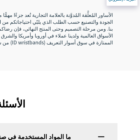
الأساور المُعلَّقة المُدوَّنة بالعلامة التجارية تُعد جزء
الجودة والتصنيع حسب الطلب الذي يلبّي احتياجاتكم من الأساو
بنا. ومن مرحلة التصميم وحتى المنتج النهائي، فإن رضاكم هو
الأسواق العالمية ولدينا عملاء في أوروبا وأمريكا والشرق 
الممتازة في سوق أسوار التعريف (ID wristbands) من شركتنا مورِّدًا موثوقًا به، ونسعى جاهدين لمساعدتكم في تلبية احتياجاتكم الترويجية من الأساور المُعلَّقة.
الأسئلة
ما المواد المستخدمة في صنع 