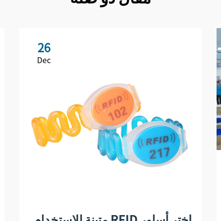
26
Dec
اختر أساور RFID متينة للاستخدام