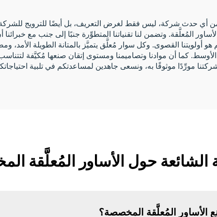
ًا مهمًّا من أي حدث شركة، ليس فقط لغرض التعريف، بل أيضًا للترويج للش
ر المُعلَّقة. وتضمن لنا تقنياتنا المتطوِّرة جنبًا إلى جنب مع خبرائنا أ
 أولويتنا القصوى. وكل سوار مُعلَّق يتميَّز بالمتانة الطويلة الأمد، ومص
الأوسط. كما أن موادنا وتصاميمنا ومستوى إتقان صنعها مُكيَّفة لتتناسب
 الشائعة حول الأساور المُعلَّقة ا
الأساور المُعلَّقة المخصصة؟