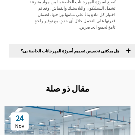
تُصنع أسورَة المهرجانات الخاصة بنا من مواد متنوعة
تشمل السيليكون والبلاستيك والقماش. وقد تم
اختيار كل مادةٍ بناءً على متانتها وراحتها، لضمان
قدرتها على التحمل خلال أي حدثٍ مع توفير راحةٍ
تامةٍ لجميع الحاضرين.
هل يمكنني تخصيص تصميم أسورَة المهرجانات الخاصة بي؟
مقال ذو صلة
24
Nov