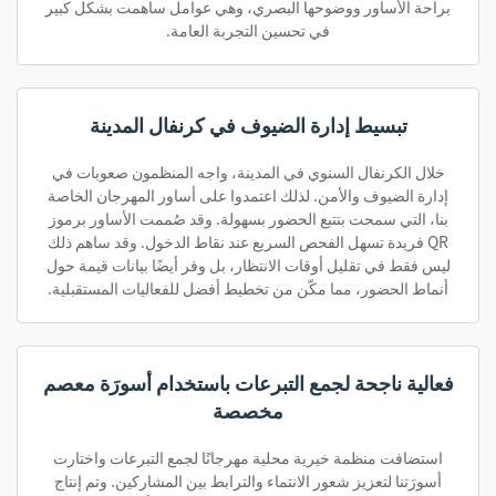
براحة الأساور ووضوحها البصري، وهي عوامل ساهمت بشكل كبير
في تحسين التجربة العامة.
تبسيط إدارة الضيوف في كرنفال المدينة
خلال الكرنفال السنوي في المدينة، واجه المنظمون صعوبات في
إدارة الضيوف والأمن. لذلك اعتمدوا على أساور المهرجان الخاصة
بنا، التي سمحت بتتبع الحضور بسهولة. وقد صُممت الأساور برموز
QR فريدة تسهل الفحص السريع عند نقاط الدخول. وقد ساهم ذلك
ليس فقط في تقليل أوقات الانتظار، بل وفر أيضًا بيانات قيمة حول
أنماط الحضور، مما مكّن من تخطيط أفضل للفعاليات المستقبلية.
فعالية ناجحة لجمع التبرعات باستخدام أسورَة معصم
مخصصة
استضافت منظمة خيرية محلية مهرجانًا لجمع التبرعات واختارت
أسورَتنا لتعزيز شعور الانتماء والترابط بين المشاركين. وتم إنتاج