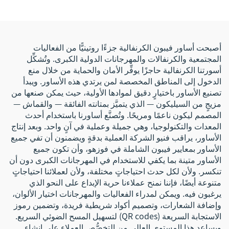
للفعاليات والمهرجانات
CMYK، حجم مخصص، أكثر
من 10 سنوات
أصبحت أساور فيبون الكرنفالية جزءًا روتينيًّا من الفعاليات
المجتمعية والكرنفالات والمهرجانات الدولية الكبرى. وتُشكِّل
أسورتنا الكرنفالية حاجزًا يوفِّر الأمان والحماية من خلال منع
الدخول إلى المناطق المخصصة لمن يرتدي هذه الأساور. ويبدأ
تصنيع الأساور باختيارٍ دقيق لموادها الأولية، حيث يمكن صنعها من
مزيجٍ من السيليكون — الذي يتميَّز بمتانته الفائقة — والقماش —
المصمم ليكون ناعمًا ومريحًا. وتُصنَّع أساورنا باستخدام أحدث
المعدات والتكنولوجيا، وهي جميلة وعملية في آنٍ واحد. وبعد إنتاج
الأساور، يراقب فنيو الشركة العملية بدقةٍ ويضمنون أن تفي جميع
الأساور بمعايير فيبون الشاملة في فوزهو، وأن تكون جميع
الأساور متينة بما يكفي للاستخدام في المهرجانات الكبرى دون أن
تنكسر. ولأن لكل حدث احتياجاتٍ مختلفة، ولأن لعملائنا احتياجاتٍ
متنوعة أيضًا، فإننا نمنح عملاءنا حرية الإبداع على النحو الذي
يرغبون فيه. ويمكن لمدراء الفعاليات والمهرجانات اختيار الألوان،
وإضافة الشعارات، وتصميم أكواد شريطية فريدة، وتضمين رموز
الاستجابة السريعة (QR codes) لتسهيل المسح الضوئي السريع.
ويساعد هذا المستوى العالي من التخصُّص العملاء على إنشاء