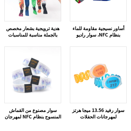
أساور نسيجية مقاومة للماء
هدية ترويجية بشعار مخصص
بنظام NFC، سوار راديو
بالجملة مناسبة للمناسبات
ترددات RFID، سوار 213
والمهرجانات أساور منسوجة
منسوج بنظام NFC
من البوليستر أساور قماشية
سوار رفيد 13.56 ميجا هرتز
سوار مصنوع من القماش
لمهرجانات الحفلات
المنسوج بنظام NFC لمهرجان
الموسيقية، أساور قماشية
213، سوار منسوج بنظام
منسوجة بنظام إن إف سي
RFID، طباعة أوفست