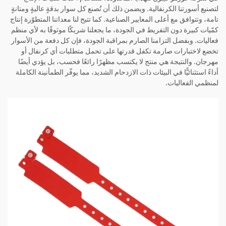
لتصنيع أسورتنا الكرنفالية. ويضمن ذلك أن تُصنع كل سوار بدقةٍ عاليةٍ ومتانةٍ
تامة، وتتوافق مع أعلى المعايير الصناعية. كما تتيح لنا معداتنا المتطوّرة إنتاج
كمّيات كبيرة دون التفريط في الجودة، ما يجعلنا شريكًا موثوقًا به لأي منظم
فعاليات. وبفضل التزامنا الصارم بمراقبة الجودة، فإن كل دفعة من الأسوار
تخضع لاختبارات صارمة تكفل قدرتها على تحمل متطلبات أي كرنفال أو
مهرجان. والنتيجة هي منتج لا يكتسب مظهرًا رائعًا فحسب، بل يؤدي أيضًا
أداءً استثنائيًّا في البيئات ذات الازدحام الشديد، مما يوفّر الطمأنينة الكاملة
لمنظمي الفعاليات.