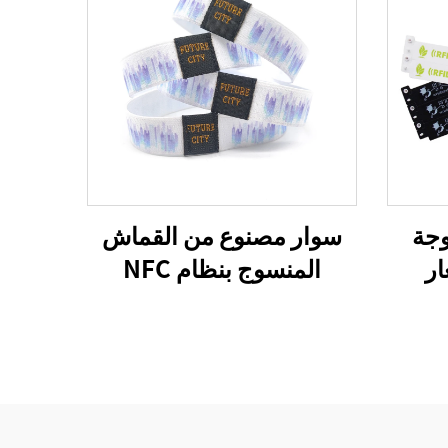
وجة
سوار مصنوع من القماش
ر
المنسوج بنظام NFC
ت
لمهرجان 213، سوار منسوج
ور
بنظام RFID، طباعة أوفست
ظام
CMYK، حجم مخصص، أكثر
من 10 سنوات