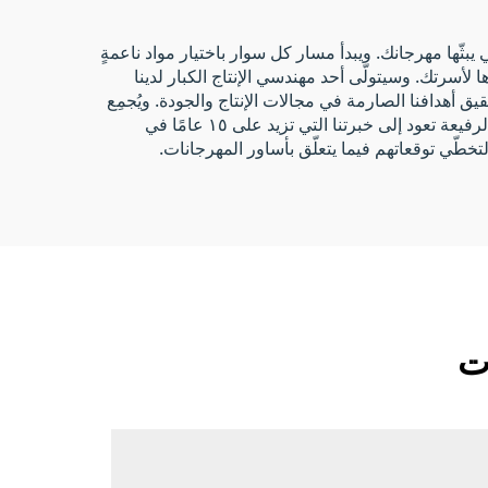
يبثّها مهرجانك. ويبدأ مسار كل سوار باختيار مواد ناعمةٍ
 لأسرتك. وسيتولّى أحد مهندسي الإنتاج الكبار لدينا
 أهدافنا الصارمة في مجالات الإنتاج والجودة. ويُجمِع
ما يقرب من جميع عملائنا من قطاع المهرجانات على أننا أفضل شركةٍ وأكثرها موثوقيةً في مجال تصنيع الأساور، وهذه السمعة الرفيعة تعود إلى خبرتنا التي تزيد على ١٥ عامًا في
تخطّي توقعاتهم فيما يتعلّق بأساور المهرجانات.
ات