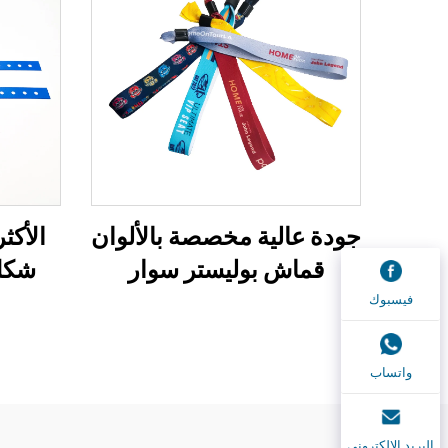
جودة عالية مخصصة بالألوان
الأكث
قماش بوليستر سوار
للمهرجانات أطواق قماشية
طباعة 
فيسبوك
مناسبة لكل الأنشطة
من
للاح
واتساب
البريد الإلكتروني