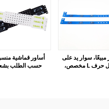
ر مبيعًا، سوار يد على
أساور قماشية منس
شكل حرف L مخصص،
حسب الطلب بشعا
تسامية بشعار، سوار
مخصص للفعاليا
سوج من الساتان
والمهرجانات، أسا
تفالات والمناسبات
قماشية مخصصة بن
الترويجية
RFID وNFC