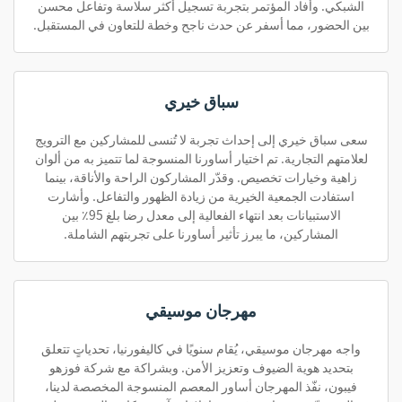
الشبكي. وأفاد المؤتمر بتجربة تسجيل أكثر سلاسة وتفاعل محسن
بين الحضور، مما أسفر عن حدث ناجح وخطة للتعاون في المستقبل.
سباق خيري
سعى سباق خيري إلى إحداث تجربة لا تُنسى للمشاركين مع الترويج
لعلامتهم التجارية. تم اختيار أساورنا المنسوجة لما تتميز به من ألوان
زاهية وخيارات تخصيص. وقدّر المشاركون الراحة والأناقة، بينما
استفادت الجمعية الخيرية من زيادة الظهور والتفاعل. وأشارت
الاستبيانات بعد انتهاء الفعالية إلى معدل رضا بلغ 95٪ بين
المشاركين، ما يبرز تأثير أساورنا على تجربتهم الشاملة.
مهرجان موسيقي
واجه مهرجان موسيقي، يُقام سنويًا في كاليفورنيا، تحدياتٍ تتعلق
بتحديد هوية الضيوف وتعزيز الأمن. وبشراكة مع شركة فوزهو
فيبون، نفّذ المهرجان أساور المعصم المنسوجة المخصصة لدينا،