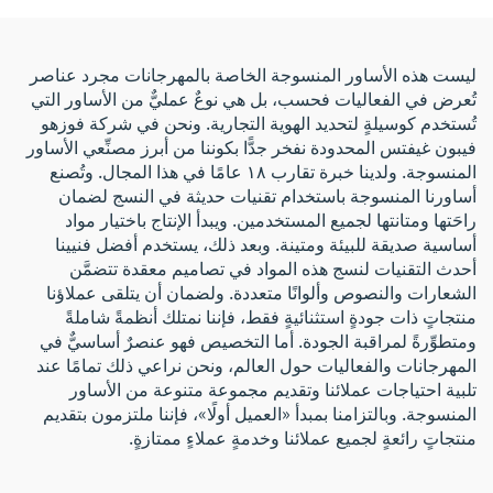
وأربطة المعصم القماشية
للمدعوين الخاصين
للفعاليات
ليست هذه الأساور المنسوجة الخاصة بالمهرجانات مجرد عناصر
تُعرض في الفعاليات فحسب، بل هي نوعٌ عمليٌّ من الأساور التي
تُستخدم كوسيلةٍ لتحديد الهوية التجارية. ونحن في شركة فوزهو
فيبون غيفتس المحدودة نفخر جدًّا بكوننا من أبرز مصنِّعي الأساور
المنسوجة. ولدينا خبرة تقارب ١٨ عامًا في هذا المجال. وتُصنع
أساورنا المنسوجة باستخدام تقنيات حديثة في النسج لضمان
راحَتها ومتانتها لجميع المستخدمين. ويبدأ الإنتاج باختيار مواد
أساسية صديقة للبيئة ومتينة. وبعد ذلك، يستخدم أفضل فنيينا
أحدث التقنيات لنسج هذه المواد في تصاميم معقدة تتضمَّن
الشعارات والنصوص وألوانًا متعددة. ولضمان أن يتلقى عملاؤنا
منتجاتٍ ذات جودةٍ استثنائيةٍ فقط، فإننا نمتلك أنظمةً شاملةً
ومتطوِّرةً لمراقبة الجودة. أما التخصيص فهو عنصرٌ أساسيٌّ في
المهرجانات والفعاليات حول العالم، ونحن نراعي ذلك تمامًا عند
تلبية احتياجات عملائنا وتقديم مجموعة متنوعة من الأساور
المنسوجة. وبالتزامنا بمبدأ «العميل أولًا»، فإننا ملتزمون بتقديم
منتجاتٍ رائعةٍ لجميع عملائنا وخدمةٍ عملاءٍ ممتازةٍ.