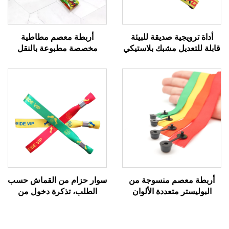
أداة ترويجية صديقة للبيئة
أربطة معصم مطاطية
قابلة للتعديل مشبك بلاستيكي
مخصصة مطبوعة بالنقل
حدث حفلة سوار معصم
الحراري رخيصة بكميات
مخصص مهرجان أساور
كبيرة، بدون حد أدنى للطلب
قماشية منسوجة
للفعاليات
أربطة معصم منسوجة من
سوار حزام من القماش حسب
البوليستر متعددة الألوان
الطلب، تذكرة دخول من
رخيصة، بأشرطة قماشية
القماش للمهرجانات، أساور
مخصصة بشعار مخصص،
يدوية منسوجة، سوار حريري
لأحراز الحفلات والمهرجانات،
للفعاليات مع تقنية RFID