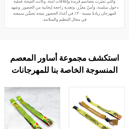
والتي تميّزت بتصاميم فريدة وإغلاقات آمنة. وكانت النتيجة عملية
دخول سلسة، وأمنٌ معزَّز، وتغذية راجعة إيجابية من الحضور. وشهد
المهرجان زيادةً بنسبة ٣٠٪ في أعداد الحضور نتيجة تحسُّن سمعته
في مجال التنظيم والسلامة.
استكشف مجموعة أساور المعصم
المنسوجة الخاصة بنا للمهرجانات