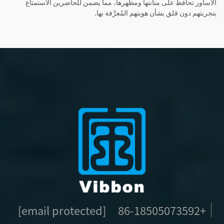
الأساور تحافظ على متانتها ومظهرها، مما يضمن للحاضرين الاستمتاع
بتجربتهم دون قلق بشأن هويتهم المُعرَّفة بها.
[email protected]
+86-18505073592