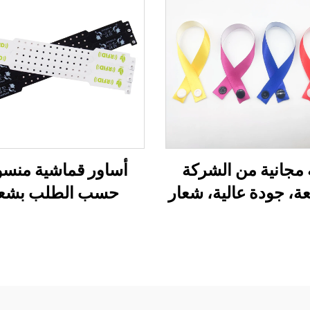
 مجانية من الشركة
أساور قماشية منس
ة، جودة عالية، شعار
حسب الطلب بشعا
، شريط مهرجان،
مخصص للفعاليا
منسوج من الساتان،
والمهرجانات، أسا
ر قماش معصمي
قماشية مخصصة بن
RFID وNFC