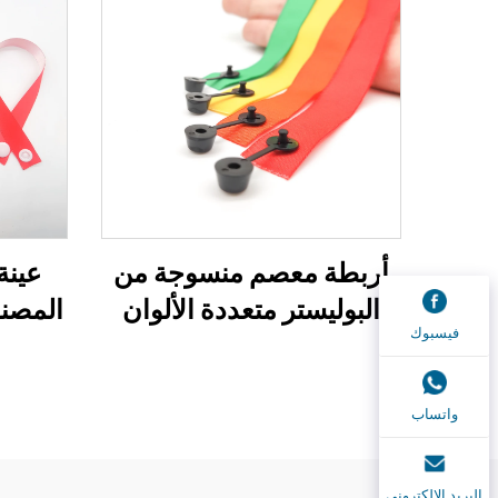
أربطة معصم منسوجة من
عينة
البوليستر متعددة الألوان
المصنع
فيسبوك
رخيصة، بأشرطة قماشية
مخصص
مخصصة بشعار مخصص،
سوار 
لأحراز الحفلات
سوا
واتساب
والمهرجانات، وأربطة
المعصم القماشية للفعاليات
البريد الإلكتروني