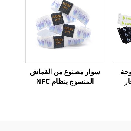
وجة
سوار مصنوع من القماش
ر
المنسوج بنظام NFC
ت
لمهرجان 213، سوار منسوج
ور
بنظام RFID، طباعة أوفست
ظام
CMYK، حجم مخصص، أكثر
من 10 سنوات