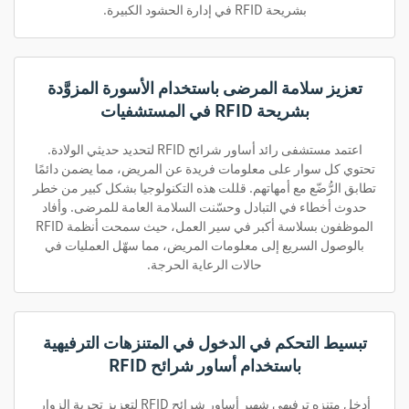
بشريحة RFID في إدارة الحشود الكبيرة.
تعزيز سلامة المرضى باستخدام الأسورة المزوَّدة
بشريحة RFID في المستشفيات
اعتمد مستشفى رائد أساور شرائح RFID لتحديد حديثي الولادة.
تحتوي كل سوار على معلومات فريدة عن المريض، مما يضمن دائمًا
تطابق الرُّضّع مع أمهاتهم. قللت هذه التكنولوجيا بشكل كبير من خطر
حدوث أخطاء في التبادل وحسّنت السلامة العامة للمرضى. وأفاد
الموظفون بسلاسة أكبر في سير العمل، حيث سمحت أنظمة RFID
بالوصول السريع إلى معلومات المريض، مما سهّل العمليات في
حالات الرعاية الحرجة.
تبسيط التحكم في الدخول في المتنزهات الترفيهية
باستخدام أساور شرائح RFID
أدخل متنزه ترفيهي شهير أساور شرائح RFID لتعزيز تجربة الزوار