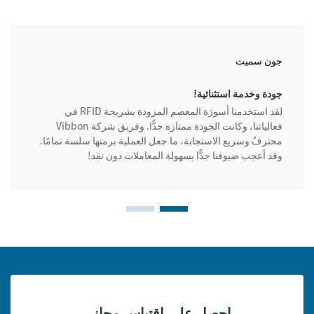
جون سميث
جودة وخدمة استثنائية!
لقد استخدمنا أسورَة المعصم المزودة بشريحة RFID في
فعالياتنا، وكانت الجودة ممتازة جدًّا. وفريق شركة Vibbon
محترفٌ وسريع الاستجابة، ما جعل العملية برمتها سلسة تمامًا.
وقد أعجب ضيوفنا جدًّا بسهولة المعاملات دون نقد!
احصل على اقتباس مجاني