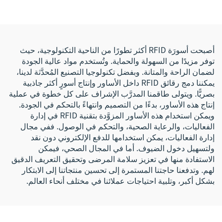
منسوجة بنظام إن إف سي
شريحة RFID/نظام تحديد
للفعاليات والمهرجانات
الهوية بالترددات الراديوية
وسوار معصم بشريحة
إلكترونية
أصبحت أسورَة RFID أكثر تطورًا من الناحية التكنولوجية، حيث
توفر مزيدًا من السهولة والحماية. وتُستخدم مواد عالية الجودة
لضمان الراحة والمتانة. وبفضل تكنولوجيا التصنيع المُحدَّثة لدينا،
يمكننا دمج رقائق RFID داخل الأساور وإنتاج أسورٍ أكثر جاذبية
بصريًّا. ويتولى طاقمنا المدرَّب الإشراف على كل خطوة في عملية
إنتاج هذه الأساور، بدءًا من التصميم وانتهاءً بالتحكم في الجودة.
ويمكن استخدام هذه الأساور المزوَّدة بتقنية RFID في إدارة
الفعاليات، والرعاية الصحية، والتحكم في الوصول. ففي مجال
إدارة الفعاليات، يمكن استخدامها للدفع الإلكتروني دون نقد
ولتسهيل دخول الضيوف. أما في المجال الصحي، فيمكن
الاستفادة منها في تعزيز سلامة المرضى وتحقيق التعريف الدقيق
لهم. وتدفعنا حاجتنا المستمرة إلى تحسين منتجاتنا إلى الابتكار
بشكل أكبر، وتلبية احتياجات عملائنا في مختلف أنحاء العالم.