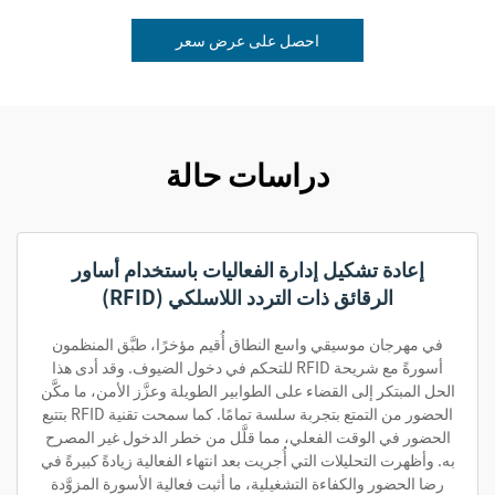
احصل على عرض سعر
دراسات حالة
إعادة تشكيل إدارة الفعاليات باستخدام أساور
الرقائق ذات التردد اللاسلكي (RFID)
في مهرجان موسيقي واسع النطاق أُقيم مؤخرًا، طبَّق المنظمون
أسورةً مع شريحة RFID للتحكم في دخول الضيوف. وقد أدى هذا
الحل المبتكر إلى القضاء على الطوابير الطويلة وعزَّز الأمن، ما مكَّن
الحضور من التمتع بتجربة سلسة تمامًا. كما سمحت تقنية RFID بتتبع
الحضور في الوقت الفعلي، مما قلَّل من خطر الدخول غير المصرح
به. وأظهرت التحليلات التي أُجريت بعد انتهاء الفعالية زيادةً كبيرةً في
رضا الحضور والكفاءة التشغيلية، ما أثبت فعالية الأسورة المزوَّدة