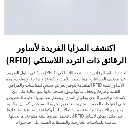
اكتشف المزايا الفريدة لأساور
الرقائق ذات التردد اللاسلكي (RFID)
تُحدث أساور الرقائق ذات التردد اللاسلكي (RFID) ثورةً في حلول التعريف
عبر مختلف القطاعات، مما يضمن الأمان والكفاءة والراحة. وتستخدم هذه
الأساور تقنية RFID المتقدمة لتوفير تعريفٍ سلسٍ للمناسبات والمرافق
الطبية وغيرها. وتجعل متانتها وتنوّع استخداماتها منها مثاليةً لكل من
الاستخدام قصير المدى وطويل المدى. وبفضل تصاميمها القابلة للتخصيص،
تلبي احتياجات العلامة التجارية مع تعزيز تجربة المستخدم. كما أن إمكانية
دمجها مع الأنظمة الحالية تضمن انتقالاً سلساً وكفاءة تشغيلية عالية. علاوةً
على ذلك، يمكن لأساور RFID أن تتحمل ظروفاً بيئية متنوعة، ما يجعلها
مناسبةً للمناسبات الخارجية والتطبيقات الطبية على حد سواء.