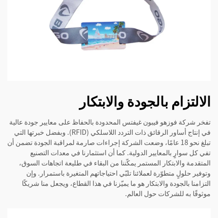
الالتزام بالجودة والابتكار
تفخر شركة فوزهو فيبون غيفتس المحدودة بالحفاظ على معايير جودة عالية
في إنتاج أساور الرقائق ذات التردد اللاسلكي (RFID). وبفضل خبرتها التي
تبلغ نحو 18 عامًا، وضعت الشركة إجراءات صارمة لمراقبة الجودة تضمن أن
تفي كل سوارٍ بالمعايير الدولية. كما أن استثمارنا في معدات التصنيع
المتقدمة والابتكار المستمر يمكّننا من البقاء في طليعة اتجاهات السوق،
وتوفير حلولٍ متطوّرة لعملائنا تلبّي احتياجاتهم المتغيرة باستمرار. وإن
التزامنا بالجودة والابتكار هو ما يميّزنا في هذا القطاع، ويجعل منا شريكًا
موثوقًا به للشركات حول العالم.