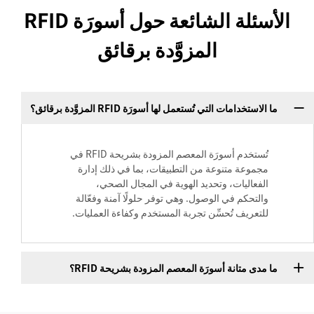
الأسئلة الشائعة حول أسورَة RFID
المزوَّدة برقائق
ما الاستخدامات التي تُستعمل لها أسورَة RFID المزوَّدة برقائق؟
تُستخدم أسورَة المعصم المزودة بشريحة RFID في
مجموعة متنوعة من التطبيقات، بما في ذلك إدارة
الفعاليات، وتحديد الهوية في المجال الصحي،
والتحكم في الوصول. وهي توفر حلولًا آمنة وفعّالة
للتعريف تُحسِّن تجربة المستخدم وكفاءة العمليات.
ما مدى متانة أسورَة المعصم المزودة بشريحة RFID؟