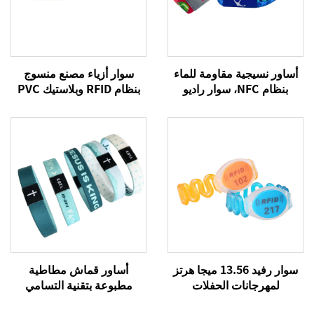
أساور نسيجية مقاومة للماء
سوار أزياء مصنع منسوج
بنظام NFC، سوار راديو
بنظام RFID وبلاستيك PVC
ترددات RFID، سوار 213
وتقنية NFC، سوار RFID نشط
منسوج بنظام NFC
سوار رفيد 13.56 ميجا هرتز
أساور قماش مطاطية
لمهرجانات الحفلات
مطبوعة بتقنية التسامي
الموسيقية، أساور قماشية
حسب الطلب بألوان كاملة مع