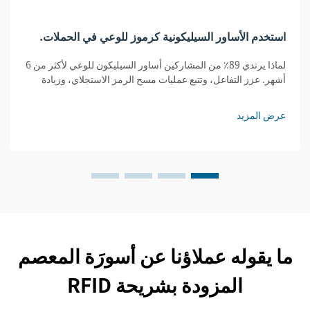
استخدم الأساور السيليكونية كرموز للوعي في الحملات.
لماذا يرتدي 89٪ من المشاركين أساور السيليكون للوعي لأكثر من 6
أشهر. عزز التفاعل، وتتبع عمليات مسح الرمز الاستجلاي، وزيادة
المحتوى الذي ينشئه المستخدمون. شاهد نتائج الحملات المثبتة
للشركات مع الشركات.
عرض المزيد
ما يقوله عملاؤنا عن أسورَة المعصم
المزودة بشريحة RFID