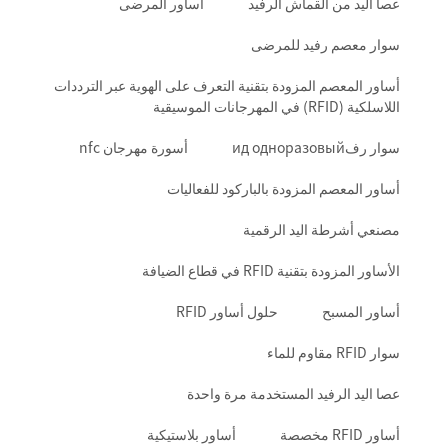
عصا اليد من القماش الرفيد
أساور المرضى
سوار معصم رفيد للمرضى
أساور المعصم المزودة بتقنية التعرف على الهوية عبر الترددات
اللاسلكية (RFID) في المهرجانات الموسيقية
سوار رفид одноразовый
أسورة مهرجان nfc
أساور المعصم المزودة بالباركود للفعاليات
مصنعي أشرطة اليد الرقمية
الأساور المزودة بتقنية RFID في قطاع الضيافة
أساور المسبح
حلول أساور RFID
سوار RFID مقاوم للماء
عصا اليد الرفيد المستخدمة مرة واحدة
أساور RFID مخصصة
أساور بلاستيكية