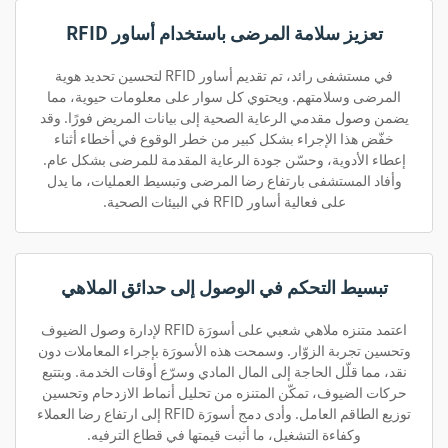
تعزيز سلامة المرضى باستخدام أساور RFID
في مستشفى رائد، تم تقديم أساور RFID لتحسين تحديد هوية
المرضى وسلامتهم. ويحتوي كل سوار على معلومات حيوية، مما
يضمن وصول مقدمي الرعاية الصحية إلى بيانات المريض فورًا. وقد
خفّض هذا الإجراء بشكل كبير من خطر الوقوع في أخطاء أثناء
إعطاء الأدوية، وحسّن جودة الرعاية المقدمة للمرضى بشكل عام.
وأفاد المستشفى بارتفاع رضا المرضى وتبسيط العمليات، ما يدل
على فعالية أساور RFID في البيئات الصحية.
تبسيط التحكم في الوصول إلى حدائق الملاهي
اعتمد متنزه ملاهي شعبي على أسورَة RFID لإدارة وصول الضيوف
وتحسين تجربة الزوّار. وسمحت هذه الأسورَة بإجراء المعاملات دون
نقد، مما قلّل الحاجة إلى المال المادي وسرّع أوقات الخدمة. وبتتبع
حركات الضيوف، تمكّن المتنزه من تحليل أنماط الازدحام وتحسين
توزيع الطاقم العامل. وأدى دمج أسورَة RFID إلى ارتفاع رضا العملاء
وكفاءة التشغيل، ما أثبت قيمتها في قطاع الترفيه.