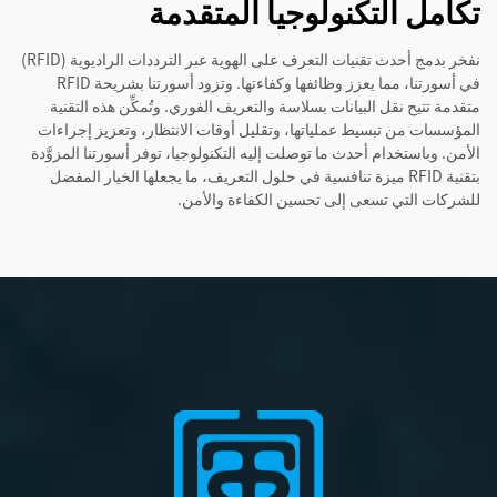
تكامل التكنولوجيا المتقدمة
نفخر بدمج أحدث تقنيات التعرف على الهوية عبر الترددات الراديوية (RFID)
في أسورتنا، مما يعزز وظائفها وكفاءتها. وتزود أسورتنا بشريحة RFID
متقدمة تتيح نقل البيانات بسلاسة والتعريف الفوري. وتُمكِّن هذه التقنية
المؤسسات من تبسيط عملياتها، وتقليل أوقات الانتظار، وتعزيز إجراءات
الأمن. وباستخدام أحدث ما توصلت إليه التكنولوجيا، توفر أسورتنا المزوَّدة
بتقنية RFID ميزة تنافسية في حلول التعريف، ما يجعلها الخيار المفضل
للشركات التي تسعى إلى تحسين الكفاءة والأمن.