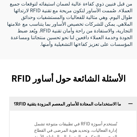
من قبل فنيين ذوي كفاءة عالية لضمان استيفائه لتوقعات جميع
العملاء. صُممت الأساور لتكون مريحة مع تقنية RFID لارتدائها
طوال اليوم. وهي مثالية للفعاليات والمستشفيات وحدائق
الملاهي. يمكن للشركات تخصيص الأساور بما يتناسب مع علامتها
التجارية، والاستفادة من راحة وأمان تقنية RFID. ويُعد ضبط
الجودة وخدمة العملاء دافعين لنا نحو تحسين منتجاتنا ومساعدة
المؤسسات على تعزيز كفاءتها التشغيلية وأمنها.
الأسئلة الشائعة حول أساور RFID
ما الاستخدامات المعتادة للأساور المعصم المزودة بتقنية RFID؟
تُستخدم أسورَة RFID في تطبيقات متنوعة تشمل
إدارة الفعاليات، وتحديد هوية المرضى في القطاع
الصحي، والتحكم في الوصول إلى المناطق الآمنة.