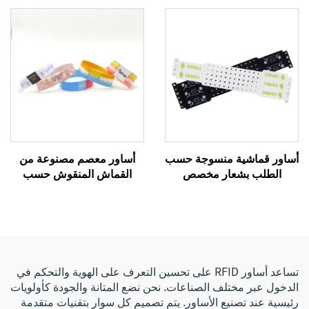
يدوية منسوجة، سوار حريري
NTAG215 بنظام NFC
للفعاليات مع تقنية RFID
للمدعوين الخاصين
أساور قماشية منسوجة حسب
أساور معصم مصنوعة من
الطلب بشعار مخصص
القماش المنقوش حسب
للفعاليات والمهرجانات، أساور
الطلب بتقنية التسامي، قابلة
قماشية مخصصة بنظام RFID
للتمدد ومخصصة بنظام RFID/
وNFC
نظام تحديد الهوية بالترددات
الراديوية، سوار قماشي بنقل
حراري مناسب للفعاليات
تساعد أساور RFID على تحسين التعرف على الهوية والتحكم في
الدخول عبر مختلف الصناعات. نحن نضع المتانة والجودة كأولويات
رئيسية عند تصنيع الأساور. يتم تصميم كل سوار بتقنيات متقدمة