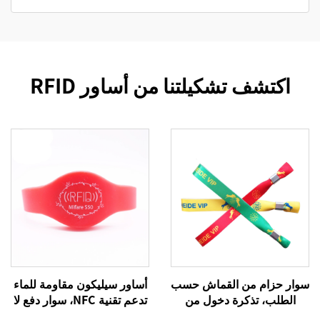
اكتشف تشكيلتنا من أساور RFID
سوار حزام من القماش حسب
أساور سيليكون مقاومة للماء
الطلب، تذكرة دخول من
تدعم تقنية NFC، سوار دفع لا
القماش للمهرجانات، أساور
نقدي بتقنية RFID، أطواق