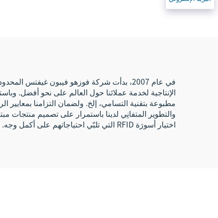
بدون نقد باستخدام RFID،
سوار معصم 215 أسوار
الإل
معصم بنظام NFC
الإنتاجية لخدمة عملائنا حول العالم على نحو أفضل. وباس
مطبوعة بتقنية التسامي، إلخ. ولضمان التزامنا بمعايير ال
والتطوير المتفانِي لدينا باستمرار على تصميم منتجات مبتك
اختيار أسورَة RFID التي تلبّي احتياجاتهم على أكمل وجه.