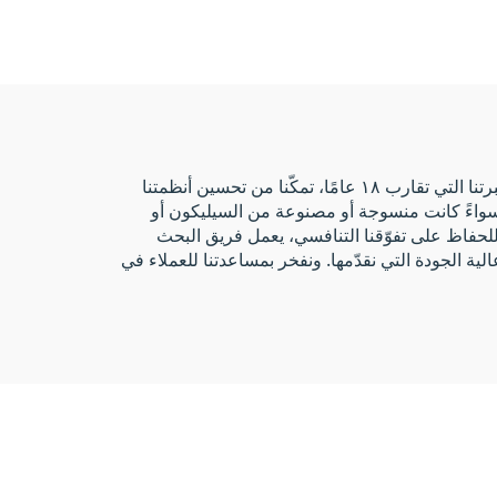
عبر تقنية NFC، سوار معصم
من القماش
في عام 2007، بدأت شركة فوزهو فيبون غيفتس المحدودة عملياتها باعتبارها إحدى أوائل شركات تصنيع أسورَة RFID. وبفضل خبرتنا التي تقارب ١٨ عامًا، تمكّنا من تحسين أنظمتنا
، سواءً كانت منسوجة أو مصنوعة من السيليكون أو
وللحفاظ على تفوّقنا التنافسي، يعمل فريق البحث
ية الجودة التي نقدّمها. ونفخر بمساعدتنا للعملاء في