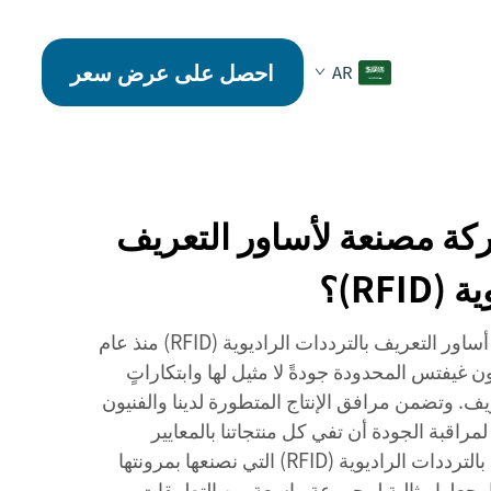
احصل على عرض سعر
AR
ركة مصنعة لأساور التعريف
RFI)؟
بصفتنا شركة رائدة في تصنيع أساور التعريف بالترددات الراديوية (RFID) منذ عام
بون غيفتس المحدودة جودةً لا مثيل لها وابتكاراتٍ
ف. وتضمن مرافق الإنتاج المتطورة لدينا والفنيون
مراقبة الجودة أن تفي كل منتجاتنا بالمعايير
الدولية. وتتميّز أساور التعريف بالترددات الراديوية (RFID) التي نصنعها بمرونتها
ا يجعلها مثالية لمجموعة واسعة من التطبيقات،