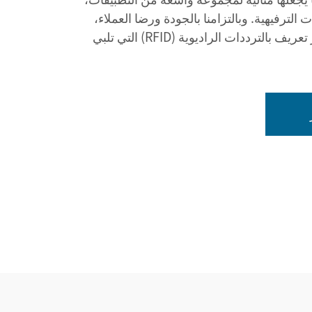
 الترفيهية. وبالتزامنا بالجودة ورضا العملاء،
نسعى إلى توفير أفضل أساور تعريف بالترددات الراديوية (RFID) التي تلبي