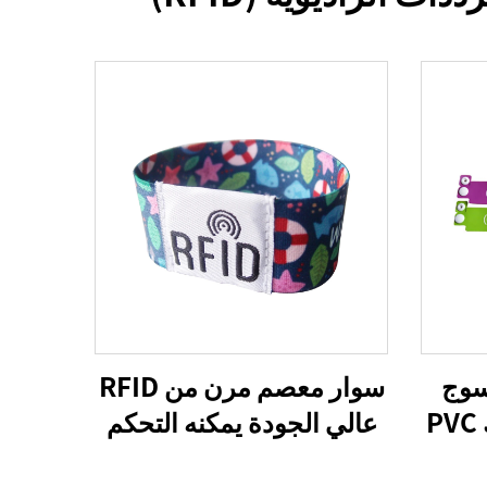
سوج
سوار معصم مرن من RFID
بنظام RFID وبلاستيك PVC
عالي الجودة يمكنه التحكم
ة NFC، سوار RFID
في الدخول والدفع دون نقد