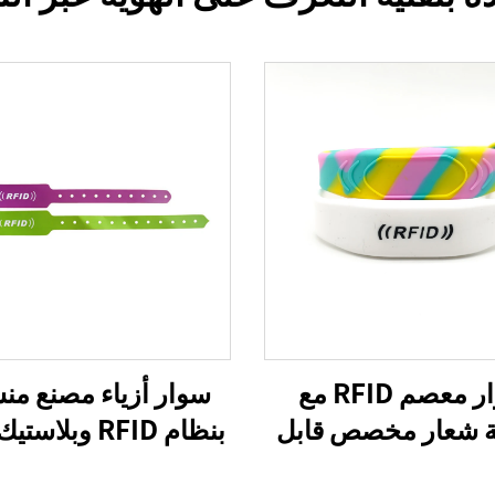
سوار معصم RFID مع
سوار أزياء مصنع من
 شعار مخصص قابل
ل، سوار سيليكون لين
وتقني