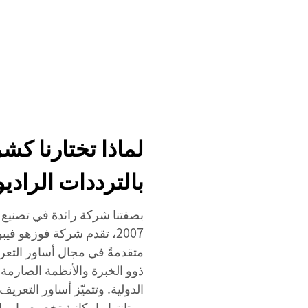
الخدمات
الفعاليات
الشركة
أخبار
الاتصال
لماذا تختارنا كش
بالترددات الراديوية (D
2007، تقدم شركة فوزهو في
متقدمةً في مجال أساور التعري
ذوو الخبرة والأنظمة الصارمة ل
ومتانتها وإمكانية تخصيصها، م