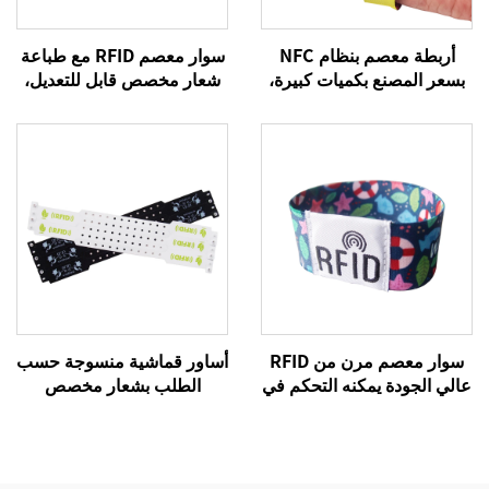
أربطة معصم بنظام NFC
سوار معصم RFID مع طباعة
بسعر المصنع بكميات كبيرة،
شعار مخصص قابل للتعديل،
سوار منسوج بنظام RFID،
سوار سيليكون لين سلبي
أربطة معصم بنظام NFC تردد
بنظام NFC للدفع الإلكتروني،
13.56 ميجا هرتز، أربطة
سوار معصم RFID
قماشية
سوار معصم مرن من RFID
أساور قماشية منسوجة حسب
عالي الجودة يمكنه التحكم في
الطلب بشعار مخصص
الدخول والدفع دون نقد عبر
للفعاليات والمهرجانات، أساور
تقنية NFC، سوار معصم من
قماشية مخصصة بنظام RFID
القماش
وNFC