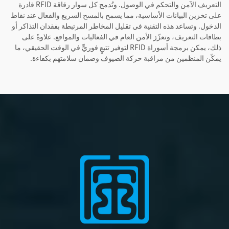
التعريف الآمن والتحكم في الوصول. وتُدمج كل سوار رقاقة RFID قادرة
على تخزين البيانات الأساسية، مما يسمح بالمسح السريع والفعال عند نقاط
الدخول. وتساعد هذه التقنية في تقليل المخاطر المرتبطة بفقدان التذاكر أو
بطاقات التعريف، وتعزّز الأمن العام في الفعاليات والمواقع. علاوةً على
ذلك، يمكن برمجة أسوراة RFID لتوفير تتبعٍ فوريٍّ في الوقت الحقيقي، ما
يمكّن المنظمين من مراقبة حركة الضيوف وضمان سلامتهم بكفاءة.