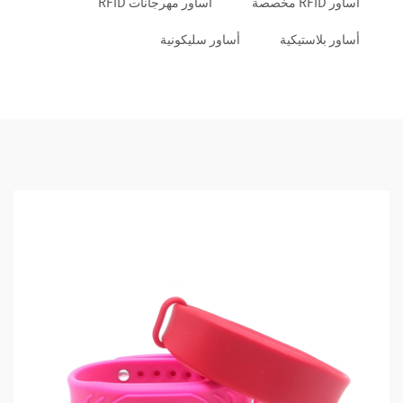
أساور RFID مخصصة
أساور مهرجانات RFID
أساور بلاستيكية
أساور سليكونية