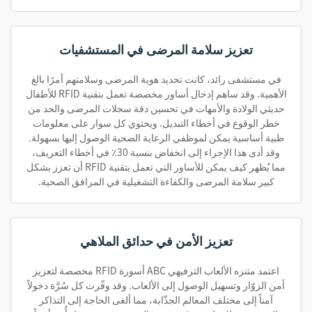
تعزيز سلامة المرضى في المستشفيات
في مستشفى رائد، كانت تحديد هوية المرضى وسلامتهم أمرًا بالغ
الأهمية. وقد ساهم إدخال أساور مخصصة تعمل بتقنية RFID للأطفال
حديثي الولادة والأمهات في تحسين دقة سجلات المرضى والحد من
خطر الوقوع في أخطاء التبديل. ويحتوي كل سوار على معلومات
طبية أساسية يمكن لموظفي الرعاية الصحية الوصول إليها بسهولة.
وقد أدى هذا الإجراء إلى انخفاض بنسبة 30٪ في أخطاء التعريف،
مما يُظهر كيف يمكن للأساور التي تعمل بتقنية RFID أن تعزز بشكل
كبير سلامة المرضى والكفاءة التشغيلية في المرافق الصحية.
تعزيز الأمن في حدائق الملاهي
اعتمد متنزه الألعاب الترفيهي ABC أسورة RFID مخصصة لتعزيز
أمن الزوّار وتسهيل الوصول إلى الألعاب. وقد وفّرت كل سُرَّة دخولاً
آمناً إلى مختلف المعالم الجذّابة، مما ألغى الحاجة إلى التذاكر