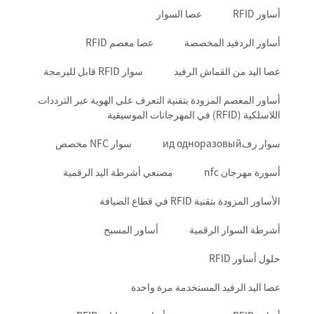
أساور RFID
عصا السوار
أساور الردفيد المخصصة
عصا معصم RFID
عصا اليد من القماش الرفيد
سوار RFID قابل للبرمجة
أساور المعصم المزودة بتقنية التعرف على الهوية عبر الترددات
اللاسلكية (RFID) في المهرجانات الموسيقية
سوار رفид одноразовый
سوار NFC مخصص
أسورة مهرجان nfc
مصنعي أشرطة اليد الرقمية
الأساور المزودة بتقنية RFID في قطاع الضيافة
أشرطة السوار الرقمية
أساور المسبح
حلول أساور RFID
عصا اليد الرفيد المستخدمة مرة واحدة