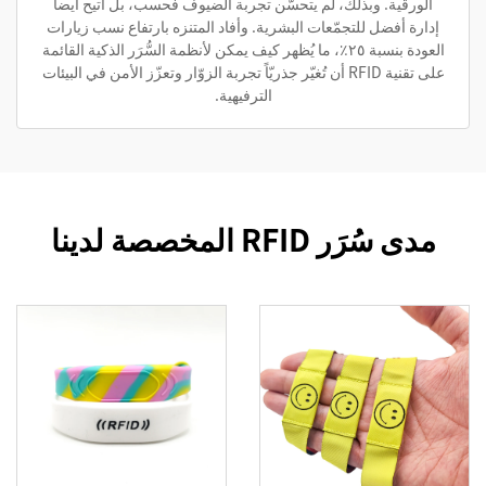
الورقية. وبذلك، لم يتحسّن تجربة الضيوف فحسب، بل أُتيح أيضاً
إدارة أفضل للتجمّعات البشرية. وأفاد المتنزه بارتفاع نسب زيارات
العودة بنسبة ٢٥٪، ما يُظهر كيف يمكن لأنظمة السُّرَر الذكية القائمة
على تقنية RFID أن تُغيّر جذريّاً تجربة الزوّار وتعزّز الأمن في البيئات
الترفيهية.
مدى سُرَر RFID المخصصة لدينا