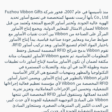
منذ تأسيسها في عام 2007، فخور شركة Fuzhou Vibbon Gifts
Co., Ltd بأنها أرست نفسها كمتخصصة في تصنيع أساور تحديد
الهوية عالية الجودة. وتُختبر أساور الإصبع المنتجة وتُعتمد من قبل
Vibbon لضمان الامتثال للمعايير الدولية. ويجمع إنتاج الأساور
المركّز على الصناعة من Vibbon بين أحدث تقنيات الأساور مع
ضوابط صارمة ومعايير جودة صناعية قياسية. يبدأ إنتاج الأساور
باختيار المواد الخام لتصنيع الأساور. وبعد تركيب أساور RFID،
تقوم Vibbon بدمج شرائح RFID المصممة لتسجيل وحفظ
المعلومات الأساسية. ثم تخضع Vibbon الأساور لتقييمات متانة
مكثفة لضمان أن تكون الأساور مناسبة لإنتاج أساور ذات تطبيقات
متينة وطويلة الأمد في أي بيئة. والتعديلات المستمرة في
التكنولوجيا والمظهر ومنهجيات التصنيع هي الركائز الأساسية
لالتزام Vibbon بالتطوير في إنتاج الأساور. ويضمن اختيار أساور
RFID المخصصة من Vibbon لأي مؤسسة تعظيم فعالية إجراءاتها
التشغيلية، وتحسين أمن الإجراءات المعاملاتية، وتعزيز تجربة
الخدمة لعملائها. وستتفوق أساور RFID المخصصة التي تنتجها
Vibbon على المبادئ التوجيهية التشغيلية للجودة لأي حدث كبير،
من الحدث الكبير إلى المتنزهات الصغيرة، وستتجاوز المبادئ
التوجيهية التشغيلية للجودة لأي حدث كبير.