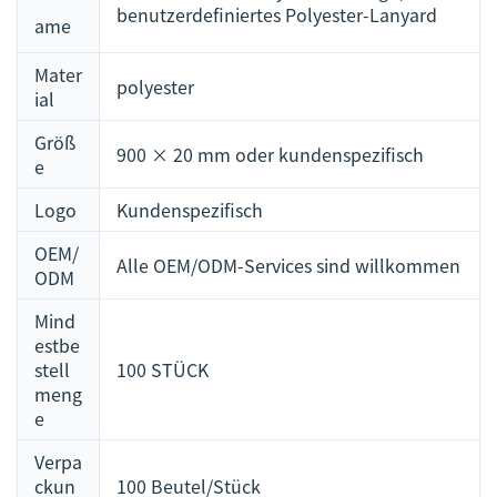
benutzerdefiniertes Polyester-Lanyard
ame
Mater
polyester
ial
Größ
900 × 20 mm oder kundenspezifisch
e
Logo
Kundenspezifisch
OEM/
Alle OEM/ODM-Services sind willkommen
ODM
Mind
estbe
stell
100 STÜCK
meng
e
Verpa
ckun
100 Beutel/Stück