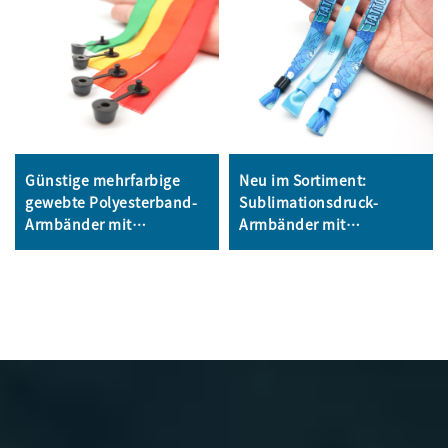
Günstige mehrfarbige
Neu im Sortiment:
gewebte Polyesterband-
Sublimationsdruck-
Armbänder mit
Armbänder mit
individuellem Logo,
individuellem Logo für
Party-Festival-
Events und Promotion,
Armbänder, Stoff-
seidig glatte Satin-
Armbänder für
Armbänder
Veranstaltungen