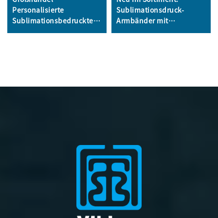
Personalisierte
Sublimationsdruck-
Sublimationsbedruckte
Armbänder mit
Einweg-Armband
individuellem Logo für
Stoffarmband
Events und Promotion,
Werbearmband für
seidig glatte Satin-
Veranstaltungen
Armbänder