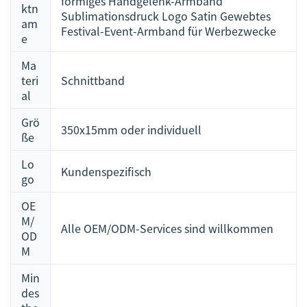
förmiges Handgelenk-Armband
ktn
Sublimationsdruck Logo Satin Gewebtes
am
Festival-Event-Armband für Werbezwecke
e
Ma
teri
Schnittband
al
Grö
350x15mm oder individuell
ße
Lo
Kundenspezifisch
go
OE
M/
Alle OEM/ODM-Services sind willkommen
OD
M
Min
des