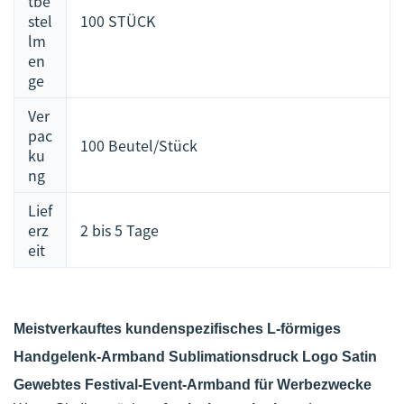
tbe
stel
100 STÜCK
lm
en
ge
Ver
pac
100 Beutel/Stück
ku
ng
Lief
erz
2 bis 5 Tage
eit
Meistverkauftes kundenspezifisches L-förmiges
Handgelenk-Armband Sublimationsdruck Logo Satin
Gewebtes Festival-Event-Armband für Werbezwecke