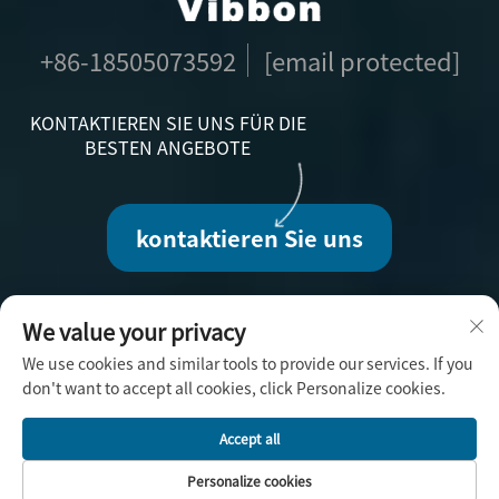
+86-18505073592
[email protected]
KONTAKTIEREN SIE UNS FÜR DIE
BESTEN ANGEBOTE
kontaktieren Sie uns
We value your privacy
We use cookies and similar tools to provide our services. If you
Copyright © 2025 durch Fuzhou Vibbon
don't want to accept all cookies, click Personalize cookies.
Handicraft Co., Ltd. -
Datenschutzrichtlinie
Accept all
Personalize cookies