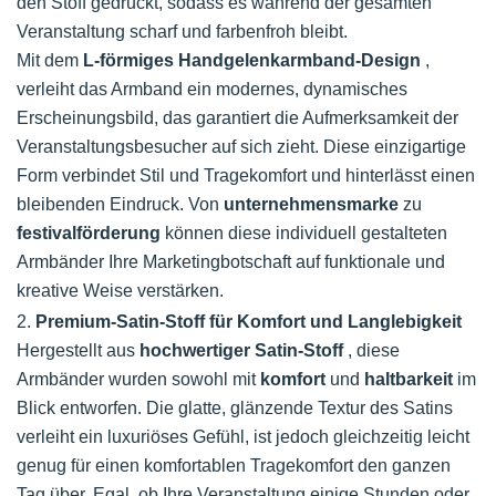
den Stoff gedruckt, sodass es während der gesamten
Veranstaltung scharf und farbenfroh bleibt.
Mit dem
L-förmiges Handgelenkarmband-Design
,
verleiht das Armband ein modernes, dynamisches
Erscheinungsbild, das garantiert die Aufmerksamkeit der
Veranstaltungsbesucher auf sich zieht. Diese einzigartige
Form verbindet Stil und Tragekomfort und hinterlässt einen
bleibenden Eindruck. Von
unternehmensmarke
zu
festivalförderung
können diese individuell gestalteten
Armbänder Ihre Marketingbotschaft auf funktionale und
kreative Weise verstärken.
2.
Premium-Satin-Stoff für Komfort und Langlebigkeit
Hergestellt aus
hochwertiger Satin-Stoff
, diese
Armbänder wurden sowohl mit
komfort
und
haltbarkeit
im
Blick entworfen. Die glatte, glänzende Textur des Satins
verleiht ein luxuriöses Gefühl, ist jedoch gleichzeitig leicht
genug für einen komfortablen Tragekomfort den ganzen
Tag über. Egal, ob Ihre Veranstaltung einige Stunden oder