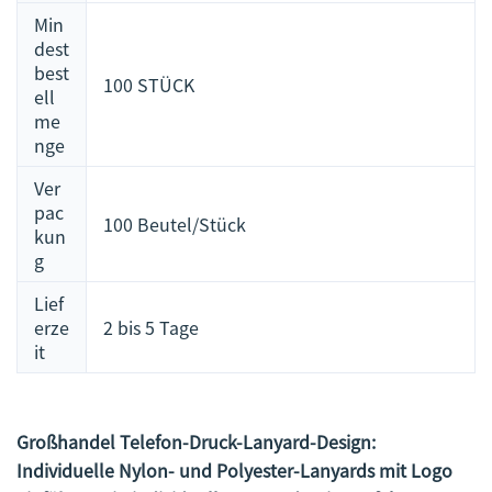
Min
dest
best
100 STÜCK
ell
me
nge
Ver
pac
100 Beutel/Stück
kun
g
Lief
erze
2 bis 5 Tage
it
Großhandel Telefon-Druck-Lanyard-Design:
Individuelle Nylon- und Polyester-Lanyards mit Logo