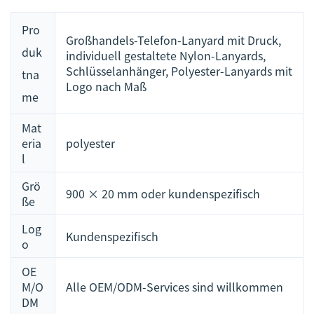
Pro
Großhandels-Telefon-Lanyard mit Druck,
duk
individuell gestaltete Nylon-Lanyards,
Schlüsselanhänger, Polyester-Lanyards mit
tna
Logo nach Maß
me
Mat
eria
polyester
l
Grö
900 × 20 mm oder kundenspezifisch
ße
Log
Kundenspezifisch
o
OE
M/O
Alle OEM/ODM-Services sind willkommen
DM