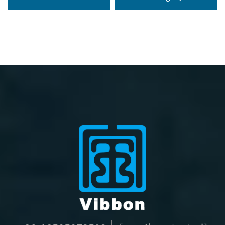
elastische Festival-
Stoffgewebe-Armbänder
Stoffarmbänder ohne
für Festival-Events
Mindestmenge für
Veranstaltungen