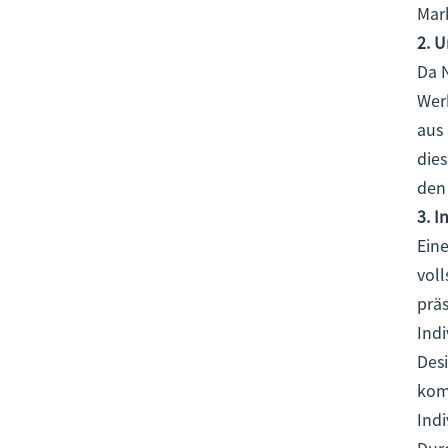
Mar
2. 
Da 
Wer
aus 
die
den
3. 
Ein
voll
prä
Ind
Desi
kom
Ind
Durc