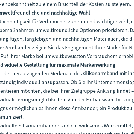
kenbekanntheit zu einem Bruchteil der Kosten zu steigern.
Umweltfreundliche und nachhaltige Wahl
Nachhaltigkeit für Verbraucher zunehmend wichtiger wird,
bemaßnahmen umweltfreundliche Optionen priorisieren. 
ungiftigen, langlebigen und nachhaltigen Materialien, die 
ser Armbänder zeigen Sie das Engagement Ihrer Marke für N
 Ruf Ihrer Marke bei umweltbewussten Verbrauchern erhebli
Individuelle Gestaltung für maximale Markenwirkung
es der herausragenden Merkmale des
silikonarmband mit in
ständig individuell anzupassen. Ob Sie Ihr Unternehmenslog
sentieren möchten, die bei Ihrer Zielgruppe Anklang findet
ividualisierungsmöglichkeiten. Von der Farbauswahl bis zu
gns ermöglichen es Ihnen diese Armbänder, ein Produkt zu k
muniziert.
ividuelle Silikonarmbänder sind ein wirksames Werbemittel,
h die Integration Ihres Logos oder einer Botschaft stellen d