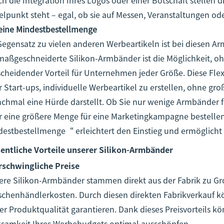
elpunkt steht – egal, ob sie auf Messen, Veranstaltungen od
Keine Mindestbestellmenge
Gegensatz zu vielen anderen Werbeartikeln ist bei diesen 
 maßgeschneiderte Silikon-Armbänder ist die Möglichkeit, o
cheidender Vorteil für Unternehmen jeder Größe. Diese Fle
 Start-ups, individuelle Werbeartikel zu erstellen, ohne g
chmal eine Hürde darstellt. Ob Sie nur wenige Armbänder f
r eine größere Menge für eine Marketingkampagne bestelle
destbestellmenge“ erleichtert den Einstieg und ermöglicht 
entliche Vorteile unserer Silikon-Armbänder
rschwingliche Preise
ere Silikon-Armbänder stammen direkt aus der Fabrik zu G
schenhändlerkosten. Durch diesen direkten Fabrikverkauf kö
r Produktqualität garantieren. Dank dieses Preisvorteils k
ksamkeit Ihres Werbebudgets optimal ausschöpfen.