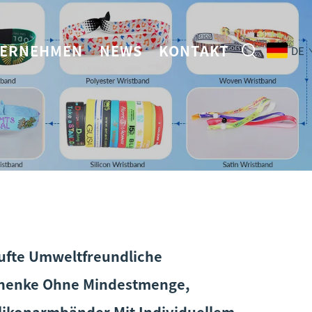
ERNEHMEN
NEWS
KONTAKT
DE
ufte Umweltfreundliche
henke Ohne Mindestmenge,
ilikonarmbänder Mit Individuellem