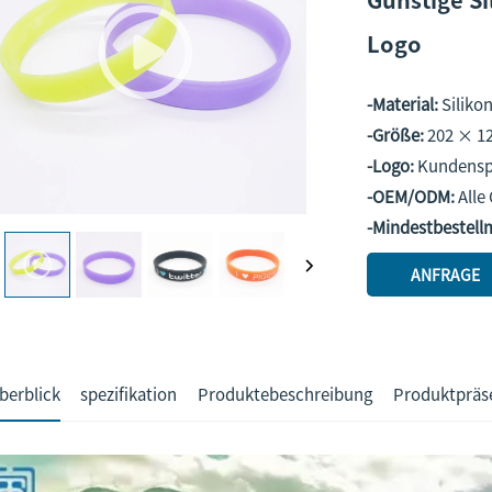
Logo
-Material:
Siliko
-Größe:
202 × 12
-Logo:
Kundensp
-OEM/ODM:
Alle
-Mindestbestel
ANFRAGE
berblick
spezifikation
Produktebeschreibung
Produktpräs