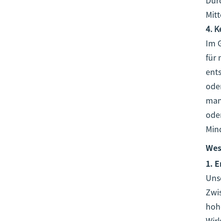
Mitt
4. 
Im 
für
ents
oder
man
ode
Min
Wes
1.
E
Uns
Zwi
hohe
Wir