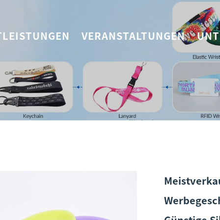
TLEISTUNGEN
VERANSTALTUNGEN
UNT
Meistverka
Werbegesc
Günstige S