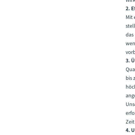
2.
E
Mit 
stel
das 
wen
vorb
3.
Ü
Qual
bis
höc
ange
Unse
erfo
Zeit
4.
U