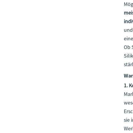
Mögl
mei
ind
und
ein
Ob S
Sili
stär
War
1. 
Mar
wes
Ers
sie 
Werb