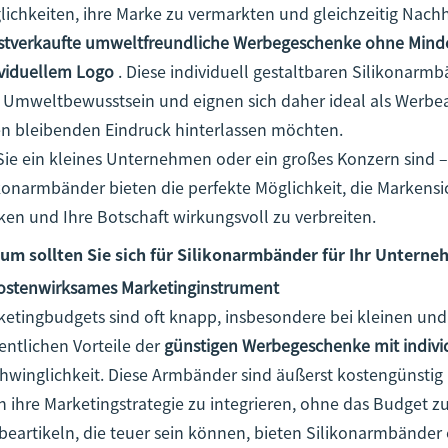
ichkeiten, ihre Marke zu vermarkten und gleichzeitig Nachha
stverkaufte umweltfreundliche Werbegeschenke ohne Minde
ividuellem Logo
. Diese individuell gestaltbaren Silikonarmb
 Umweltbewusstsein und eignen sich daher ideal als Werbear
en bleibenden Eindruck hinterlassen möchten.
ie ein kleines Unternehmen oder ein großes Konzern sind – 
konarmbänder bieten die perfekte Möglichkeit, die Markensi
ken und Ihre Botschaft wirkungsvoll zu verbreiten.
um sollten Sie sich für Silikonarmbänder für Ihr Untern
Kostenwirksames Marketinginstrument
ketingbudgets sind oft knapp, insbesondere bei kleinen un
entlichen Vorteile der
günstigen Werbegeschenke mit indiv
chwinglichkeit. Diese Armbänder sind äußerst kostengünsti
in ihre Marketingstrategie zu integrieren, ohne das Budget 
eartikeln, die teuer sein können, bieten Silikonarmbänder