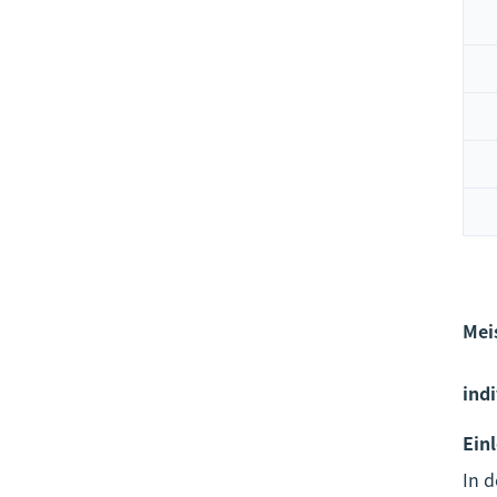
Mei
ind
Ein
In 