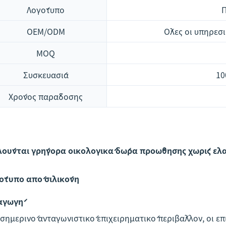
Λογότυπο
OEM/ODM
Όλες οι υπηρεσ
MOQ
Συσκευασία
10
Χρόνος παράδοσης
ούνται γρήγορα οικολογικά δώρα προώθησης χωρίς ελ
ότυπο από σιλικόνη
αγωγή
 σημερινό ανταγωνιστικό επιχειρηματικό περιβάλλον, οι ε