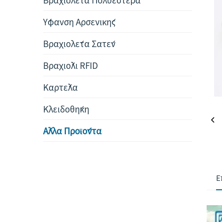
Ύφανση Αρσενικής
Βραχιολέτα Σατέν
Βραχιόλι RFID
Καρτέλα
Κλειδοθήκη
Άλλα Προϊόντα
Ε