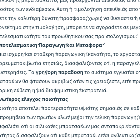
κόστος των ενδιάμεσων. Αυτή η τιμολόγηση απευθείας από 
ετε την καλύτερη δυνατή προσφορά, χωρίς να θυσιαστεί η 
ονέκτημα στην τιμολόγηση, μπορείτε να αγοράσετε σε μεγά
τελεσματικότητα του προωθητικού σας προϋπολογισμού.
ποτελεσματική Παραγωγή και Μεταφορά
μια ισχυρή και σταθερή παραγωγική ικανότητα, το εργοστ
ορευματοκιβώτια ετησίως, διασφαλίζοντας ότι η παραγγελ
υστερήσεις. Το
γρήγορη παράδοση
το σύστημα εγγυάται ό
ατσάκων θα φτάσουν ακριβώς όταν τις χρειάζεστε, είτε πρ
ορική έκθεση ή μία διαφημιστική εκστρατεία.
νώτερος έλεγχος ποιότητας
οιότητα αποτελεί προτεραιότητα υψίστης σημασίας σε κάθ
 προμήθεια των πρώτων υλών μέχρι την τελική παραγωγή, 
σφαλίσει ότι οι σιλικόνες μπρατσάκων μας ανταποκρίνοντ
ότητας διασφαλίζουν ότι κάθε μπρατσάκι είναι ανθεκτικό, 