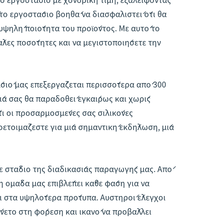
το εργοστάσιο βοηθά να διασφαλιστεί ότι θα
υψηλή ποιότητα του προϊόντος. Με αυτό το
λες ποσότητες και να μεγιστοποιήσετε την
άσιό μας επεξεργάζεται περισσότερα από 300
ία σας θα παραδοθεί εγκαίρως και χωρίς
τι οι προσαρμοσμένες σας σιλικόνες
οετοιμάζεστε για μία σημαντική εκδήλωση, μία
ε στάδιο της διαδικασίας παραγωγής μας. Από
η ομάδα μας επιβλέπει κάθε φάση για να
αι στα υψηλότερα πρότυπα. Αυστηροί έλεγχοι
άνετο στη φόρεση και ικανό να προβάλλει