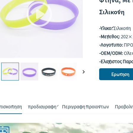
Σιλικόνη
-Υλικό:
Σιλικόνη
-Μέγεθος:
202×
-Λογότυπο:
ΠΡΟ
-OEM/ODM:
Όλες
-Ελάχιστος Παρ
Ερώτηση
πισκόπηση
προδιαγραφή
Περιγραφή προϊόντων
Προβολή