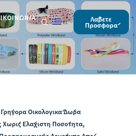
ΙΚΟΙΝΩΝΊΑ
Λάβετε
EL
Προσφορά
 Γρήγορα Οικολογικά Δώρα
 Χωρίς Ελάχιστη Ποσότητα,
 Προσαρμοσμένο Λογότυπο Από