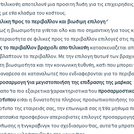
 σιλικόνη αποτελούν μια προσιτή λύση για τις επιχειρήσει
ς με ένα κλάσμα του κόστους.
Φιλική προς το περιβάλλον και βιώσιμη επιλογή
ώς η βιωσιμότητα γίνεται όλο και πιο σημαντική για τους κ
τεραιότητα σε φιλικές προς το περιβάλλον επιλογές στις 
ς το περιβάλλον βραχιόλι από σιλικόνη
κατασκευάζεται απ
 βλάπτουν το περιβάλλον. Με την επιλογή αυτών των βραχι
 τη βιωσιμότητα και την κοινωνική ευθύνη, κάτι που μπορε
 ανάμεσα σε καταναλωτές που ενδιαφέρονται για το περιβά
Προσαρμογή για μεγιστοποίηση της επίδρασης της μάρκας
 από τα πιο εξαιρετικά χαρακτηριστικά του
προσαρμοστικό 
ότυπου
είναι η δυνατότητα πλήρους προσωπικοποίησης του 
ότυπο της εταιρείας σας, την επωνυμία σας ή ένα μήνυμα πο
ατσάκια προσφέρουν απεριόριστες επιλογές προσαρμογής.
ύπωσης ή ενγκράβινγκ του σχεδιασμού σας, αυτά τα μπρατ
ϊόν που μιλά απευθείας στο κοινό σας.