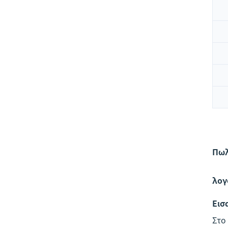
Πωλ
λογ
Εισ
Στο