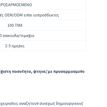
ΠΡΟΣΑΡΜΟΣΜΕΝΟ
ίες OEM/ODM είναι ευπρόσδεκτες
100 ΤΜΧ
0 σακούλα/τεμάχιο
2-5 ημέρες
άχιστη ποσότητα, φτηνά, με προσαρμοσμένο
πιχειρήσεις αναζητούν συνεχώς δημιουργικούς