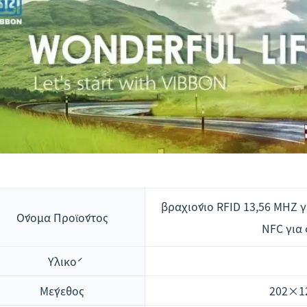
βραχιόνιο RFID 13,56 MHZ 
Όνομα Προϊόντος
NFC για 
Υλικό
Μέγεθος
202×1