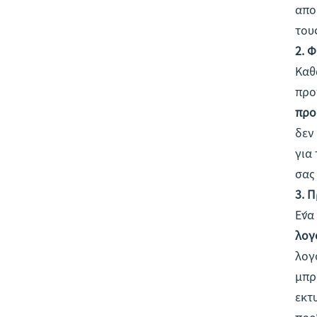
από
του
2. 
Καθ
προ
προ
δεν
για
σας
3. 
Ένα
λογ
λογ
μπρ
εκτ
προ