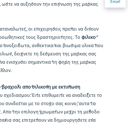
Email
ς, ώστε να αυξήσουν την επίγνωση της μάρκας
αταναλωτές, οι επιχειρήσεις πρέπει να δίνουν
προωθητικές τους δραστηριότητες. Το
φιλικό
ό ανοξείδωτα, ανθεκτικά και βιώσιμα υλικά που
ολιών, δείχνετε τη δέσμευση της μάρκας σας
ί να ενισχύσει σημαντικά τη φήμη της μάρκας
λλον.
βραχιόλι από σιλικόνη με εκτύπωση
σχεδιασμού. Είτε επιθυμείτε να αναδείξετε το
υ συνδέεται με το στόχο σας κοινό, αυτά τα
 Από την επιλογή χρωμάτων μέχρι τη μέθοδο
σάκια σας επιτρέπουν να δημιουργήσετε ένα