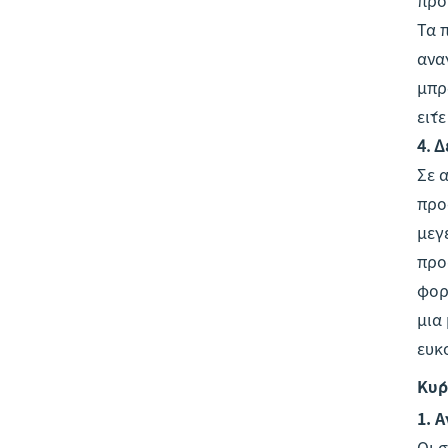
Τα 
ανα
μπρ
είτ
4. 
Σε 
προ
μεγ
προ
φορ
μια
ευκ
Κύρ
1.
Α
Οι 