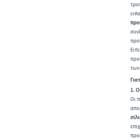
τρό
είνα
προ
συν
προ
Είτ
προ
των
Για
1. 
Οι 
από
σιλ
επι
προ