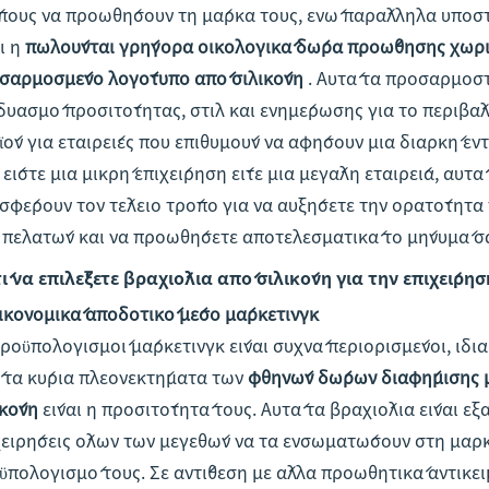
πους να προωθήσουν τη μάρκα τους, ενώ παράλληλα υποστη
ι η
πωλούνται γρήγορα οικολογικά δώρα προώθησης χωρίς
σαρμοσμένο λογότυπο από σιλικόνη
. Αυτά τα προσαρμοστ
δυασμό προσιτότητας, στιλ και ενημέρωσης για το περιβά
ϊόν για εταιρείες που επιθυμούν να αφήσουν μια διαρκή εν
ε είστε μια μικρή επιχείρηση είτε μια μεγάλη εταιρεία, αυ
σφέρουν τον τέλειο τρόπο για να αυξήσετε την ορατότητα 
 πελατών και να προωθήσετε αποτελεσματικά το μήνυμά σ
τί να επιλέξετε βραχιόλια από σιλικόνη για την επιχείρησ
Οικονομικά αποδοτικό μέσο μάρκετινγκ
προϋπολογισμοί μάρκετινγκ είναι συχνά περιορισμένοι, ιδιαί
 τα κύρια πλεονεκτήματα των
φθηνών δώρων διαφήμισης μ
ικόνη
είναι η προσιτότητά τους. Αυτά τα βραχιόλια είναι εξ
χειρήσεις όλων των μεγεθών να τα ενσωματώσουν στη μαρκ
ϋπολογισμό τους. Σε αντίθεση με άλλα προωθητικά αντικείμ