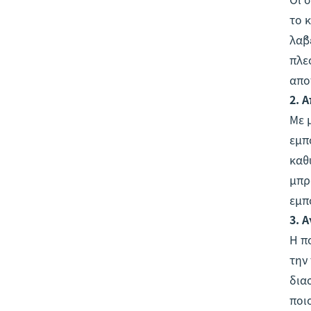
το 
λάβ
πλε
απο
2.
Α
Με 
εμπ
καθ
μπρ
εμπ
3.
Α
Η π
την
δια
ποι