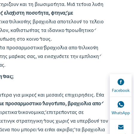
ρίζουν και τη βιωσιμότητα. Μία τέτοια λύση
 ελάχιστη ποσότητα, φτηνά, με
ικά σιλικόνης βραχιόλια αποτελούν το τέλειο
λλον, καθιστώντας τα ιδανικό προωθητικό
τύπωση στο κοινό τους.
τά τα προσαρμοστικά βραχιόλια από σιλικόνη
της μάρκας σας, να ενισχύσετε την εμπλοκή
ας.
ή σας;
Facebook
τερα για μικρές και μεσαίες επιχειρήσεις. Ένα
ε προσαρμοστικό λογότυπο, βραχιόλια από
αιρετικά οικονομικά, επιτρέποντας σε
WhatsApp
ετινγκ στρατηγική τους χωρίς να υπερβούν τον
ενα που μπορεί να είναι ακριβά, τα βραχιόλια