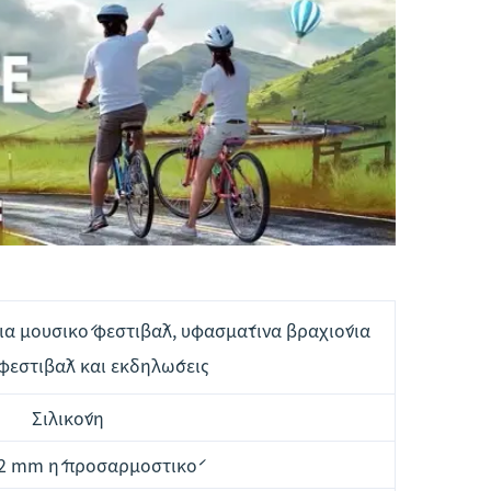
για μουσικό φεστιβάλ, υφασμάτινα βραχιόνια
φεστιβάλ και εκδηλώσεις
Σιλικόνη
2 mm ή προσαρμοστικό