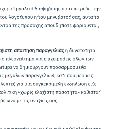
χυρό εργαλείο διαφήμισης που επιτρέπει την
του λογότυπου ή του μηνύματός σας, αυτά τα
κεντρο της προσοχής οπουδήποτε φοριούνται,
.
άχιστη απαίτηση παραγγελίας
η δυνατότητα
ο πλεονέκτημα για επιχειρήσεις όλων των
 startups να δημιουργούν προσαρμοσμένα
ις μεγάλων παραγγελιών, κάτι που μερικές
ολεπτές για μια συγκεκριμένη εκδήλωση είτε
 πολιτική «χωρίς ελάχιστη ποσότητα» καθιστά
μφωνα με τις ανάγκες σας.
ο εργοστάσιο με χονδρική τιμή, εξαλείφοντας