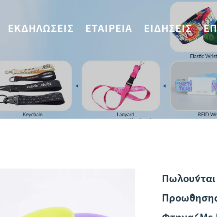
ΕΚΔΗΛΏΣΕΙΣ
ΕΤΑΙΡΕΊΑ
ΕΙΔΉΣΕΙΣ
ΕΠ
Πωλούνται
Προώθησης
Φτηνά, Με