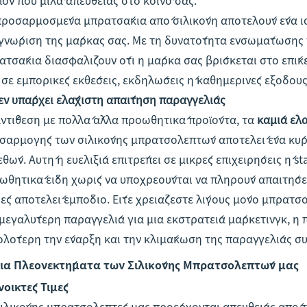
προσαρμοσμένα μπρατσάκια από σιλικόνη αποτελούν ένα ισ
γνώριση της μάρκας σας. Με τη δυνατότητα ενσωμάτωσης 
ατσάκια διασφαλίζουν ότι η μάρκα σας βρίσκεται στο επί
ε σε εμπορικές εκθέσεις, εκδηλώσεις ή καθημερινές εξόδους
Δεν υπάρχει ελάχιστη απαίτηση παραγγελίας
αντίθεση με πολλά άλλα προωθητικά προϊόντα, τα
καμία ελ
σαρμογής των σιλικόνης μπρατσολεπτών αποτελεί ένα κύρι
εθών. Αυτή η ευελιξία επιτρέπει σε μικρές επιχειρήσεις ή
ωθητικά είδη χωρίς να υποχρεούνται να πληρούν απαιτήσε
ές αποτελεί εμπόδιο. Είτε χρειάζεστε λίγους μόνο μπρατσ
 μεγαλύτερη παραγγελία για μια εκστρατεία μάρκετινγκ, η
ολότερη την έναρξη και την κλιμάκωση της παραγγελίας σύ
ια Πλεονεκτήματα των Σιλικόνης Μπρατσολεπτών μας
νοικτές Τιμές
σιλικόνης μπρατσολεπτές μας προέρχονται απευθείας από τ