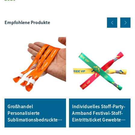
Empfohlene Produkte
Großhandel
Individuelles Stoff-Party-
Personalisierte
Armband Festival-Stoff-
Sublimationsbedruckte
Eintrittsticket Gewebte
Einweg-Armband
Handgelenk-Armbänder
Stoffarmband
VIP RFID Satin-Konzert-