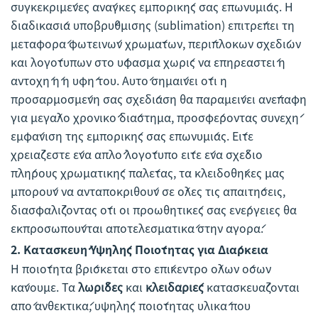
συγκεκριμένες ανάγκες εμπορικής σας επωνυμίας. Η
διαδικασία υποβρύθμισης (sublimation) επιτρέπει τη
μεταφορά φωτεινών χρωμάτων, περίπλοκων σχεδίων
και λογότυπων στο ύφασμα χωρίς να επηρεαστεί η
αντοχή ή η υφή του. Αυτό σημαίνει ότι η
προσαρμοσμένη σας σχεδίαση θα παραμείνει ανέπαφη
για μεγάλο χρονικό διάστημα, προσφέροντας συνεχή
εμφάνιση της εμπορικής σας επωνυμίας. Είτε
χρειάζεστε ένα απλό λογότυπο είτε ένα σχέδιο
πλήρους χρωματικής παλέτας, τα κλειδοθήκες μας
μπορούν να ανταποκριθούν σε όλες τις απαιτήσεις,
διασφαλίζοντας ότι οι προωθητικές σας ενέργειες θα
εκπροσωπούνται αποτελεσματικά στην αγορά.
2.
Κατασκευή Υψηλής Ποιότητας για Διάρκεια
Η ποιότητα βρίσκεται στο επίκεντρο όλων όσων
κάνουμε. Τα
λωρίδες
και
κλειδαριές
κατασκευάζονται
από ανθεκτικά, υψηλής ποιότητας υλικά που