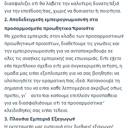
διασφαλίζει ότι θα λάβετε την καλύτερη δυνατή αξία
για την επένδυσή σας, χωρίς να θυσιαστεί η ποιότητα.
2.
Αποδεδειγμένη εμπειρογνωμοσύνη στα
προσαρμοσμένα προωθητικά προϊόντα
Με χρόνια εμπειρίας στον κλάδο των προσαρμοστικών
προωθητικών προϊόντων, διαθέτουμε τις γνώσεις και
την εμπειρογνωμοσύνη για να ανταποκριθούμε σε
όλες τις ανάγκες εμπορικής σας επωνυμίας. Είτε έχετε
ένα περίπλοκο σχέδιο είτε μια συγκεκριμένη αίτηση, η
ομάδα μας είναι εξοπλισμένη για να σας βοηθήσει να
υλοποιήσετε την οραματική σας ιδέα. Κατανοούμε τη
σημασία του να είναι κάθε λεπτομέρεια ακριβώς όπως
πρέπει, γι’ αυτό και κάνουμε επιπλέον προσπάθεια
για να διασφαλίσουμε ότι τα προσαρμοστικά
κλειδοθήκες σας είναι τέλεια.
3.
Πλούσια Εμπειρία Εξαγωγών
Η εκτεταμένη μας εμπειρία στις διεθνείς εξαγωγές