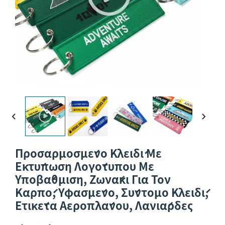
Προσαρμοσμένο Κλειδί Με
Εκτύπωση Λογότυπου Με
Υποβάθμιση, Ζωνάκι Για Τον
Καρπό, Υφασμένο, Σύντομο Κλειδί,
Ετικέτα Αεροπλάνου, Λανιάρδες