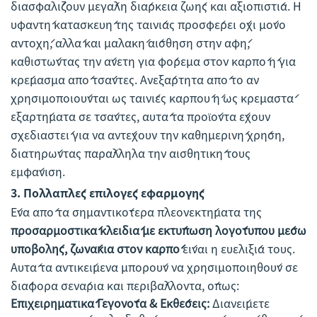
διασφαλίζουν μεγάλη διάρκεια ζωής και αξιοπιστία. Η
υφαντή κατασκευή της ταινίας προσφέρει όχι μόνο
αντοχή, αλλά και μαλακή αίσθηση στην αφή,
καθιστώντας την άνετη για φόρεμα στον καρπό ή για
κρέμασμα από τσάντες. Ανεξάρτητα από το αν
χρησιμοποιούνται ως ταινίες καρπού ή ως κρεμαστά
εξαρτήματα σε τσάντες, αυτά τα προϊόντα έχουν
σχεδιαστεί για να αντέχουν την καθημερινή χρήση,
διατηρώντας παράλληλα την αισθητική τους
εμφάνιση.
3.
Πολλαπλές επιλογές εφαρμογής
Ένα από τα σημαντικότερα πλεονεκτήματα της
προσαρμοστικά κλειδιά με εκτύπωση λογότυπου μέσω
υποβολής, ζωνάκια στον καρπό
είναι η ευελιξία τους.
Αυτά τα αντικείμενα μπορούν να χρησιμοποιηθούν σε
διάφορα σενάρια και περιβάλλοντα, όπως:
Επιχειρηματικά Γεγονότα & Εκθέσεις:
Διανείμετε