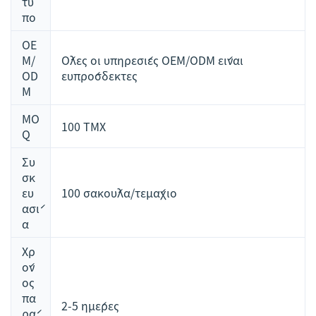
τυ
πο
OE
M/
Όλες οι υπηρεσίες OEM/ODM είναι
OD
ευπρόσδεκτες
M
MO
100 ΤΜΧ
Q
Συ
σκ
ευ
100 σακούλα/τεμάχιο
ασί
α
Χρ
όν
ος
πα
2-5 ημέρες
ρά