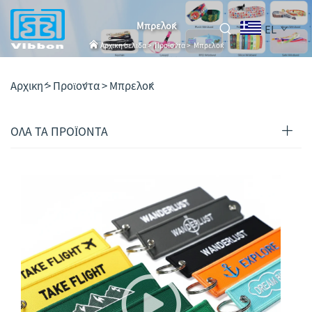
Μπρελόκ
EL
Αρχική σελίδα
>
Προϊόντα
>
Μπρελόκ
Αρχική >
Προϊόντα
>
Μπρελόκ
ΟΛΑ ΤΑ ΠΡΟΪΟΝΤΑ