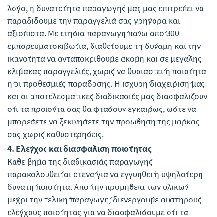
λόγο, η δυνατότητα παραγωγής μας μας επιτρέπει να
παραδίδουμε την παραγγελία σας γρήγορα και
αξιόπιστα. Με ετήσια παραγωγή πάνω από 300
εμπορευματοκιβώτια, διαθέτουμε τη δύναμη και την
ικανότητα να ανταποκριθούμε ακόμη και σε μεγάλης
κλίμακας παραγγελίες, χωρίς να θυσιαστεί η ποιότητα
ή οι προθεσμίες παράδοσης. Η ισχυρή διαχείρισή μας
και οι αποτελεσματικές διαδικασίες μας διασφαλίζουν
ότι τα προϊόντα σας θα φτάσουν εγκαίρως, ώστε να
μπορέσετε να ξεκινήσετε την προώθηση της μάρκας
σας χωρίς καθυστερήσεις.
4.
Ελέγχος και διασφάλιση ποιότητας
Κάθε βήμα της διαδικασίας παραγωγής
παρακολουθείται στενά για να εγγυηθεί η υψηλότερη
δυνατή ποιότητα. Από την προμήθεια των υλικών
μέχρι την τελική παραγωγή, διενεργούμε αυστηρούς
ελέγχους ποιότητας για να διασφαλίσουμε ότι τα