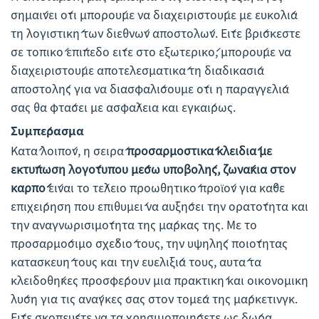
σημαίνει ότι μπορούμε να διαχειριστούμε με ευκολία
τη λογιστική των διεθνών αποστολών. Είτε βρίσκεστε
σε τοπικό επίπεδο είτε στο εξωτερικό, μπορούμε να
διαχειριστούμε αποτελεσματικά τη διαδικασία
αποστολής για να διασφαλίσουμε ότι η παραγγελία
σας θα φτάσει με ασφάλεια και εγκαίρως.
Συμπέρασμα
Κατά λοιπόν, η σειρά
προσαρμοστικά κλειδιά με
εκτύπωση λογότυπου μέσω υποβολής, ζωνάκια στον
καρπό
είναι το τέλειο προωθητικό προϊόν για κάθε
επιχείρηση που επιθυμεί να αυξήσει την ορατότητα και
την αναγνωρισιμότητα της μάρκας της. Με το
προσαρμόσιμο σχέδιό τους, την υψηλής ποιότητας
κατασκευή τους και την ευελιξία τους, αυτά τα
κλειδοθήκες προσφέρουν μια πρακτική και οικονομική
λύση για τις ανάγκες σας στον τομέα της μάρκετινγκ.
Είτε σκοπεύετε να τα χρησιμοποιήσετε ως δώρα,