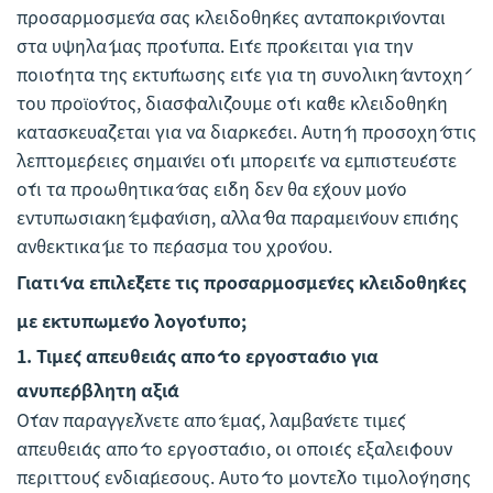
προσαρμοσμένα σας κλειδοθήκες ανταποκρίνονται
στα υψηλά μας πρότυπα. Είτε πρόκειται για την
ποιότητα της εκτύπωσης είτε για τη συνολική αντοχή
του προϊόντος, διασφαλίζουμε ότι κάθε κλειδοθήκη
κατασκευάζεται για να διαρκέσει. Αυτή η προσοχή στις
λεπτομέρειες σημαίνει ότι μπορείτε να εμπιστεύεστε
ότι τα προωθητικά σας είδη δεν θα έχουν μόνο
εντυπωσιακή εμφάνιση, αλλά θα παραμείνουν επίσης
ανθεκτικά με το πέρασμα του χρόνου.
Γιατί να επιλέξετε τις προσαρμοσμένες κλειδοθήκες
με εκτυπωμένο λογότυπο;
1.
Τιμές απευθείας από το εργοστάσιο για
ανυπέρβλητη αξία
Όταν παραγγέλνετε από εμάς, λαμβάνετε τιμές
απευθείας από το εργοστάσιο, οι οποίες εξαλείφουν
περιττούς ενδιάμεσους. Αυτό το μοντέλο τιμολόγησης