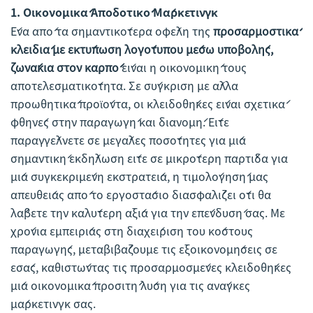
1.
Οικονομικά Αποδοτικό Μάρκετινγκ
Ένα από τα σημαντικότερα οφέλη της
προσαρμοστικά
κλειδιά με εκτύπωση λογότυπου μέσω υποβολής,
ζωνάκια στον καρπό
είναι η οικονομική τους
αποτελεσματικότητα. Σε σύγκριση με άλλα
προωθητικά προϊόντα, οι κλειδοθήκες είναι σχετικά
φθηνές στην παραγωγή και διανομή. Είτε
παραγγέλνετε σε μεγάλες ποσότητες για μία
σημαντική εκδήλωση είτε σε μικρότερη παρτίδα για
μία συγκεκριμένη εκστρατεία, η τιμολόγησή μας
απευθείας από το εργοστάσιο διασφαλίζει ότι θα
λάβετε την καλύτερη αξία για την επένδυσή σας. Με
χρόνια εμπειρίας στη διαχείριση του κόστους
παραγωγής, μεταβιβάζουμε τις εξοικονομήσεις σε
εσάς, καθιστώντας τις προσαρμοσμένες κλειδοθήκες
μία οικονομικά προσιτή λύση για τις ανάγκες
μάρκετινγκ σας.