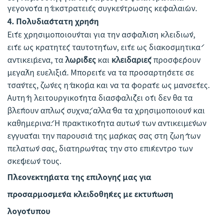
γεγονότα ή εκστρατείες συγκέντρωσης κεφαλαίων.
4.
Πολυδιάστατη χρήση
Είτε χρησιμοποιούνται για την ασφάλιση κλειδιών,
είτε ως κρατητές ταυτοτήτων, είτε ως διακοσμητικά
αντικείμενα, τα
λωρίδες
και
κλειδαριές
προσφέρουν
μεγάλη ευελιξία. Μπορείτε να τα προσαρτήσετε σε
τσάντες, ζώνες ή ακόμα και να τα φοράτε ως μανσέτες.
Αυτή η λειτουργικότητα διασφαλίζει ότι δεν θα τα
βλέπουν απλώς συχνά, αλλά θα τα χρησιμοποιούν και
καθημερινά. Η πρακτικότητα αυτών των αντικειμένων
εγγυάται την παρουσία της μάρκας σας στη ζωή των
πελατών σας, διατηρώντας την στο επίκεντρο των
σκέψεών τους.
Πλεονεκτήματα της επιλογής μας για
προσαρμοσμένα κλειδοθήκες με εκτύπωση
λογότυπου