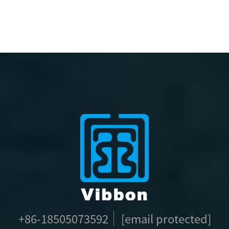
Για Φεστιβάλ, Βραχιόνια
13.56Mhz Υφασμένα
Από Ύφασμα Για Κάθε
Βραχιόνια
Δραστηριότητα
+86-18505073592
[email protected]