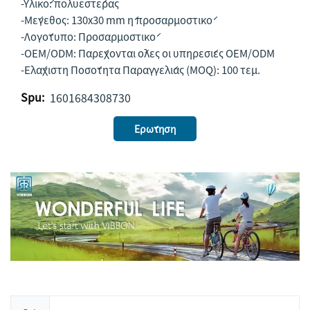
-Υλικό: πολυεστέρας
-Μέγεθος: 130x30 mm ή προσαρμοστικό
-Λογότυπο: Προσαρμοστικό
-OEM/ODM: Παρέχονται όλες οι υπηρεσίες OEM/ODM
-Ελάχιστη Ποσότητα Παραγγελίας (MOQ): 100 τεμ.
Spu:
1601684308730
Ερώτηση