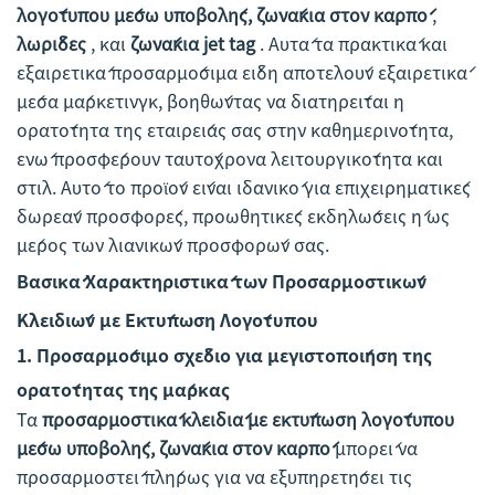
λογότυπου μέσω υποβολής, ζωνάκια στον καρπό
,
λωρίδες
, και
ζωνάκια jet tag
. Αυτά τα πρακτικά και
εξαιρετικά προσαρμόσιμα είδη αποτελούν εξαιρετικά
μέσα μάρκετινγκ, βοηθώντας να διατηρείται η
ορατότητα της εταιρείας σας στην καθημερινότητα,
ενώ προσφέρουν ταυτόχρονα λειτουργικότητα και
στιλ. Αυτό το προϊόν είναι ιδανικό για επιχειρηματικές
δωρεάν προσφορές, προωθητικές εκδηλώσεις ή ως
μέρος των λιανικών προσφορών σας.
Βασικά Χαρακτηριστικά των Προσαρμοστικών
Κλειδιών με Εκτύπωση Λογότυπου
1.
Προσαρμόσιμο σχέδιο για μεγιστοποίηση της
ορατότητας της μάρκας
Τα
προσαρμοστικά κλειδιά με εκτύπωση λογότυπου
μέσω υποβολής, ζωνάκια στον καρπό
μπορεί να
προσαρμοστεί πλήρως για να εξυπηρετήσει τις