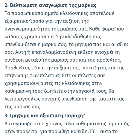
2.
Βελτιωμένη αναγνώριση της μάρκας
Τα προσωπικοποιημένα κλειδοθήκες αποτελούν
εξαιρετικό τρόπο για την αύξηση της
αναγνωρισιμότητας της μάρκας σας. Κάθε φορά που
κάποιος χρησιμοποιεί την κλειδοθήκη σας,
υπενθυμίζεται η μάρκα σας, το μήνυμά σας και οι αξίες
σας. Αυτή η επαναλαμβανόμενη έκθεση ενισχύει τη
σύνδεση μεταξύ της μάρκας σας και του προϊόντος,
βοηθώντας έτσι στην αύξηση της πιστότητας και της
επίγνωσης των πελατών. Είτε οι πελάτες σας
χρησιμοποιούν αυτές τις κλειδοθήκες στην
καθημερινή τους ζωή είτε στην εργασία τους, θα
λειτουργούν ως συνεχής υπενθύμιση της ταυτότητας
της μάρκας σας.
3.
Γρήγορη και Αξιόπιστη Παροχή
Κατανοούμε ότι ο χρόνος είναι καθοριστικής σημασίας
όταν πρόκειται για προωθητικά είδη. Γι’ αυτό το