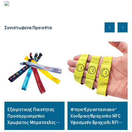
Συνιστώμενα Προϊόντα
Εξαιρετικής Ποιότητας
Φτηνό Εργοστασιακό
Προσαρμοσμένου
Χονδρική Βραχιόνιο NFC
Χρώματος Μπρατσέλες
Υφασμένο Βραχιόλι RFID
Από Ύφασμα Πολυεστέρα
Βραχιόνιο NFC Ετικέτα