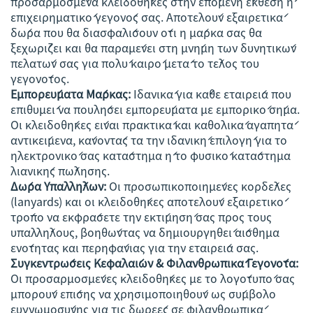
προσαρμοσμένα κλειδοθήκες στην επόμενη έκθεση ή
επιχειρηματικό γεγονός σας. Αποτελούν εξαιρετικά
δώρα που θα διασφαλίσουν ότι η μάρκα σας θα
ξεχωρίζει και θα παραμένει στη μνήμη των δυνητικών
πελατών σας για πολύ καιρό μετά το τέλος του
γεγονότος.
Εμπορεύματα Μάρκας:
Ιδανικά για κάθε εταιρεία που
επιθυμεί να πουλήσει εμπορεύματα με εμπορικό σήμα.
Οι κλειδοθήκες είναι πρακτικά και καθολικά αγαπητά
αντικείμενα, κάνοντάς τα την ιδανική επιλογή για το
ηλεκτρονικό σας κατάστημα ή το φυσικό κατάστημα
λιανικής πώλησης.
Δώρα Υπαλλήλων:
Οι προσωπικοποιημένες κορδέλες
(lanyards) και οι κλειδοθήκες αποτελούν εξαιρετικό
τρόπο να εκφράσετε την εκτίμησή σας προς τους
υπαλλήλους, βοηθώντας να δημιουργηθεί αίσθημα
ενότητας και περηφάνιας για την εταιρεία σας.
Συγκεντρώσεις Κεφαλαίων & Φιλανθρωπικά Γεγονότα:
Οι προσαρμοσμένες κλειδοθήκες με το λογότυπό σας
μπορούν επίσης να χρησιμοποιηθούν ως σύμβολο
ευγνωμοσύνης για τις δωρεές σε φιλανθρωπικά