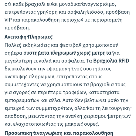
ότι κάθε βραχιόλι είναι μοναδικά αναγνωρίσιμο,
επιτρέποντας γρήγορη και ασφαλή είσοδο, πρόσβαση
VIP και παρακολούθηση περιοχών με περιορισμένη
πρόσβαση.
Ανεπαφή Πληρωμές
Πολλές εκδηλώσεις και φεστιβάλ χρησιμοποιούν
σήμερα
συστήματα πληρωμών χωρίς μετρητά
για
μεγαλύτερη ευκολία και ασφάλεια. Τα
Βραχιόλια RFID
διευκολύνουν την εφαρμογή ενός συστήματος
ανεπαφής πληρωμών, επιτρέποντας στους
συμμετέχοντες να χρησιμοποιούν τα βραχιόλια τους
για αγορές σε περίπτερα τροφίμων, καταστήματα
εμπορευμάτων και άλλα. Αυτό δεν βελτιώνει μόνο την
εμπειρία των συμμετεχόντων, αλλά και τη λειτουργική
απόδοση, μειώνοντας την ανάγκη χειρισμού μετρητών
και ελαχιστοποιώντας τις μακριές ουρές.
Προσωπική αναγνώριση και παρακολούθηση