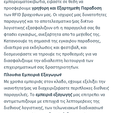
εμπορευματοκιβώτια, είμαστε σε θέση να
προσφέρουμε
γρήγορη και Εξαρτημένη Παράδοση
των RFID βραχιόνων μας. Οι ισχυρές μας δυνατότητες
παραγωγής και το αποτελεσματικό μας δίκτυο
λογιστικής εξασφαλίζουν ότι η παραγγελία σας θα
φτάσει εγκαίρως, ανεξάρτητα από το μέγεθός της.
Κατανοούμε τη σημασία της εγκαίρου παράδοσης,
ιδιαίτερα για εκδηλώσεις και φεστιβάλ, και
δεσμευόμαστε να τηρούμε τις προθεσμίες για να
διασφαλίζουμε την αδιάλειπτη λειτουργία των
επιχειρηματικών σας δραστηριοτήτων.
Πλούσια Εμπειρία Εξαγωγών
Με χρόνια εμπειρίας στον κλάδο, έχουμε εξελίξει την
ικανότητά μας να διαχειριζόμαστε περίπλοκες διεθνείς
παραγγελίες. Το
εμπειρία εξαγωγής
μας επιτρέπει να
αντιμετωπίζουμε με επιτυχία τις λεπτομέρειες της
διεθνούς λογιστικής, των τελωνειακών διαδικασιών