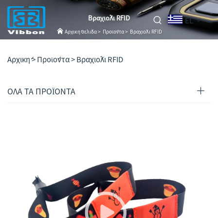
Βραχιόλι RFID
EL
Αρχική σελίδα
>
Προϊόντα
>
Βραχιόλι RFID
Αρχική >
Προϊόντα
>
Βραχιόλι RFID
ΟΛΑ ΤΑ ΠΡΟΪΟΝΤΑ