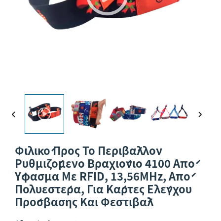
Φιλικό Προς Το Περιβάλλον
Ρυθμιζόμενο Βραχιόνιο 4100 Από
Ύφασμα Με RFID, 13,56MHz, Από
Πολυεστέρα, Για Κάρτες Ελέγχου
Πρόσβασης Και Φεστιβάλ