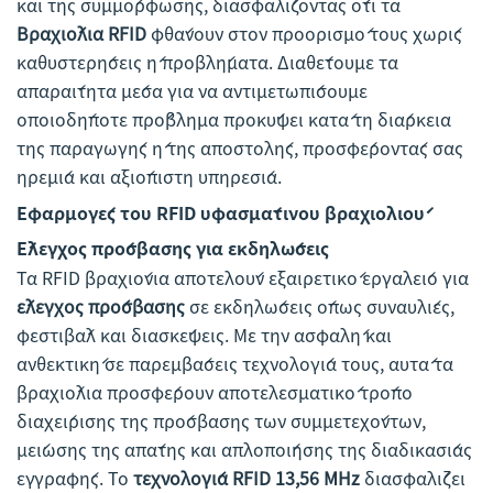
και της συμμόρφωσης, διασφαλίζοντας ότι τα
Βραχιόλια RFID
φθάνουν στον προορισμό τους χωρίς
καθυστερήσεις ή προβλήματα. Διαθέτουμε τα
απαραίτητα μέσα για να αντιμετωπίσουμε
οποιοδήποτε πρόβλημα προκύψει κατά τη διάρκεια
της παραγωγής ή της αποστολής, προσφέροντάς σας
ηρεμία και αξιόπιστη υπηρεσία.
Εφαρμογές του RFID υφασμάτινου βραχιολιού
Έλεγχος πρόσβασης για εκδηλώσεις
Τα RFID βραχιόνια αποτελούν εξαιρετικό εργαλείο για
έλεγχος πρόσβασης
σε εκδηλώσεις όπως συναυλίες,
φεστιβάλ και διασκέψεις. Με την ασφαλή και
ανθεκτική σε παρεμβάσεις τεχνολογία τους, αυτά τα
βραχιόλια προσφέρουν αποτελεσματικό τρόπο
διαχείρισης της πρόσβασης των συμμετεχόντων,
μείωσης της απάτης και απλοποίησης της διαδικασίας
εγγραφής. Το
τεχνολογία RFID 13,56 MHz
διασφαλίζει