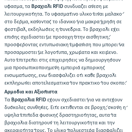
ύφασμα, τα
Βραχιόλι RFID
συνδυάζει άνεση με
λειτουργικότητα. Το υφασμάτινο υλικό είναι μαλακό
στο δέρμα, κάνοντάς το ιδανικό για μακρά χρήση σε
φεστιβάλ, εκδηλώσεις ή συνέδρια. Το βραχιόλι έχει
επίσης σχεδιαστεί με προσοχή στην αισθητική,
προσφέροντας εντυπωσιακή εμφάνιση που μπορεί να
προσαρμοστεί με λογότυπα, χρώματα και κείμενο.
Αυτό επιτρέπει στις επιχειρήσεις να δημιουργήσουν
μια προσωπικοποιημένη εμπειρία εμπορικής
ενσωμάτωσης, ενώ διασφαλίζει ότι κάθε βραχιόλι
εκπληρώνει αποτελεσματικά τον πρακτικό του σκοπό.
Αρμόδια και Αξιόπιστα
Τα
Βραχιόλια RFID
έχουν σχεδιαστεί για να αντέχουν
δύσκολες συνθήκες. Είτε εκτίθενται σε βροχή, σκόνη ή
υψηλά επίπεδα φυσικής δραστηριότητας, αυτά τα
βραχιόλια διατηρούν τη λειτουργικότητα και την
ακεραιότητά τους. Το υλικό πολυεστέρα διασφαλίζει