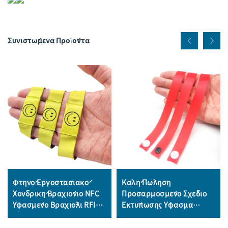
Συνιστώμενα Προϊόντα
Φτηνό Εργοστασιακό
Καλή Πώληση
Χονδρική Βραχιόνιο NFC
Προσαρμοσμένο Σχέδιο
Υφασμένο Βραχιόλι RFID
Εκτύπωσης Ύφασμα
Βραχιόνιο NFC Ετικέτα
Βραχιόλι Από Μεταξωτή
13.56Mhz Υφασμένα
Κορδέλα Για Συναυλία Ή