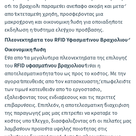
ότι το βραχιόλι παραμένει ανέπαφο ακόμη και μετά
από εκτεταμένη χρήση, προσφέροντας μια
μακρόχρονη και οικονομική λύση για οποιαδήποτε
εκδήλωση ή σύστημα ελέγχου πρόσβασης.
Πλεονεκτήματα του RFID Υφασμάτινου Βραχιολιού
Οικονομική Λύση
Ένα από τα μεγαλύτερα πλεονεκτήματα της επιλογής
του
RFID υφασμάτινου βραχιολιού
είναι η
αποτελεσματικότητά του ως προς το κόστος. Με την
αγορά απευθείας από τον κατασκευαστή, επωφελείστε
των τιμών κατευθείαν από το εργοστάσιο,
εξαλείφοντας τους ενδιάμεσους και τις περιττές
επιβαρύνσεις. Επιπλέον, η αποτελεσματική διαχείριση
της παραγωγής μας μας επιτρέπει να κρατάμε το
κόστος υπό έλεγχο, διασφαλίζοντας ότι οι πελάτες μας
λαμβάνουν προϊόντα υψηλής ποιότητας στις