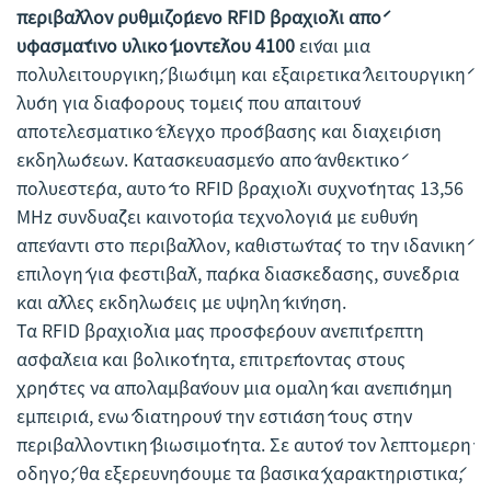
περιβάλλον ρυθμιζόμενο RFID βραχιόλι από
υφασμάτινο υλικό μοντέλου 4100
είναι μια
πολυλειτουργική, βιώσιμη και εξαιρετικά λειτουργική
λύση για διάφορους τομείς που απαιτούν
αποτελεσματικό έλεγχο πρόσβασης και διαχείριση
εκδηλώσεων. Κατασκευασμένο από ανθεκτικό
πολυεστέρα, αυτό το RFID βραχιόλι συχνότητας 13,56
MHz συνδυάζει καινοτόμα τεχνολογία με ευθύνη
απέναντι στο περιβάλλον, καθιστώντάς το την ιδανική
επιλογή για φεστιβάλ, πάρκα διασκέδασης, συνέδρια
και άλλες εκδηλώσεις με υψηλή κίνηση.
Τα RFID βραχιόλια μας προσφέρουν ανεπίτρεπτη
ασφάλεια και βολικότητα, επιτρέποντας στους
χρήστες να απολαμβάνουν μια ομαλή και ανεπίσημη
εμπειρία, ενώ διατηρούν την εστίασή τους στην
περιβαλλοντική βιωσιμότητα. Σε αυτόν τον λεπτομερή
οδηγό, θα εξερευνήσουμε τα βασικά χαρακτηριστικά,