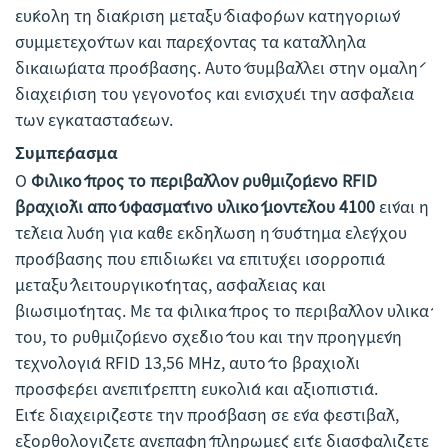
εύκολη τη διάκριση μεταξύ διαφόρων κατηγοριών
συμμετεχόντων και παρέχοντας τα κατάλληλα
δικαιώματα πρόσβασης. Αυτό συμβάλλει στην ομαλή
διαχείριση του γεγονότος και ενισχύει την ασφάλεια
των εγκαταστάσεων.
Συμπέρασμα
Ο
Φιλικό προς το περιβάλλον ρυθμιζόμενο RFID
βραχιόλι από υφασμάτινο υλικό μοντέλου 4100
είναι η
τέλεια λύση για κάθε εκδήλωση ή σύστημα ελέγχου
πρόσβασης που επιδιώκει να επιτύχει ισορροπία
μεταξύ λειτουργικότητας, ασφάλειας και
βιωσιμότητας. Με τα φιλικά προς το περιβάλλον υλικά
του, το ρυθμιζόμενο σχέδιό του και την προηγμένη
τεχνολογία RFID 13,56 MHz, αυτό το βραχιόλι
προσφέρει ανεπίτρεπτη ευκολία και αξιοπιστία.
Είτε διαχειρίζεστε την πρόσβαση σε ένα φεστιβάλ,
εξορθολογίζετε ανεπαφή πληρωμές είτε διασφαλίζετε