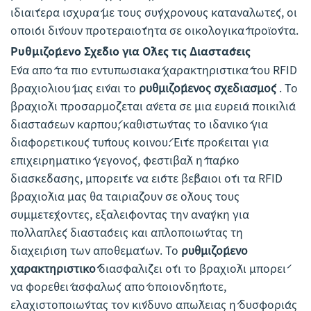
ιδιαίτερα ισχυρά με τους σύγχρονους καταναλωτές, οι
οποίοι δίνουν προτεραιότητα σε οικολογικά προϊόντα.
Ρυθμιζόμενο Σχέδιο για Όλες τις Διαστάσεις
Ένα από τα πιο εντυπωσιακά χαρακτηριστικά του RFID
βραχιολιού μας είναι το
ρυθμιζόμενος σχεδιασμός
. Το
βραχιόλι προσαρμόζεται άνετα σε μια ευρεία ποικιλία
διαστάσεων καρπού, καθιστώντας το ιδανικό για
διαφορετικούς τύπους κοινού. Είτε πρόκειται για
επιχειρηματικό γεγονός, φεστιβάλ ή πάρκο
διασκέδασης, μπορείτε να είστε βέβαιοι ότι τα RFID
βραχιόλια μας θα ταιριάζουν σε όλους τους
συμμετέχοντες, εξαλείφοντας την ανάγκη για
πολλαπλές διαστάσεις και απλοποιώντας τη
διαχείριση των αποθεμάτων. Το
ρυθμιζόμενο
χαρακτηριστικό
διασφαλίζει ότι το βραχιόλι μπορεί
να φορεθεί ασφαλώς από οποιονδήποτε,
ελαχιστοποιώντας τον κίνδυνο απώλειας ή δυσφορίας