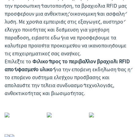
την προσωπική ταυτοποίηση, τα βραχιόλια RFID μας
προσφέρουν μια ανθεκτική, οικονομική και ασφαλή
λύση. Με χρόνια εμπειρίας στις εξαγωγές, αυστηρό
έλεγχο ποιότητας και δέσμευση για γρήγορη
παράδοση, είμαστε εδώ για να προσφέρουμε τα
καλύτερα προϊόντα προκειμένου να ικανοποιήσουμε
τις επιχειρηματικές σας ανάγκες.
Επιλέξτε το
Φιλικό προς το περιβάλλον βραχιόλι RFID
από υφασμένο υλικό
για την επόμενη εκδήλωσή σας ή
το επόμενο σύστημα ελέγχου πρόσβασης και
απολαύστε την τέλεια συνδυασμό τεχνολογίας,
ανθεκτικότητας και βιωσιμότητας.