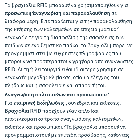
Τα βραχιόλια RFID μπορούν να χρησιμοποιηθούν για
προσωπική αναγνώριση και παρακολούθηση
σε
διάφορα μέρη. Είτε πρόκειται για την παρακολούθηση
της κίνησης των καλεσμένων σε επιχειρηματικό
γεγονός είτε για τη διασφάλιση της ασφάλειας των
παιδιών σε ένα θεματικό πάρκο, το βραχιόλι μπορεί να
προγραμματιστεί με εύχρηστες πληροφορίες που
μπορούν να προσπεραστούν γρήγορα από αναγνώστες
RFID. Αυτή η λειτουργία είναι ιδιαίτερα χρήσιμη σε
γεγονότα μεγάλης κλίμακας, όπου ο έλεγχος του
πλήθους και η ασφάλεια είναι απαραίτητοι.
Αναγνώριση καλεσμένων και προσωπικού
Για
εταιρικές Εκδηλώσεις
, συνέδρια και εκθέσεις,
Βραχιόλια RFID
παρέχουν έναν απλό και
αποτελεσματικό τρόπο αναγνώρισης καλεσμένων,
εκθέτων και προσωπικού. Τα βραχιόλια μπορούν να
προγραμματιστούν με επίπεδα πρόσβασης, κάνοντας