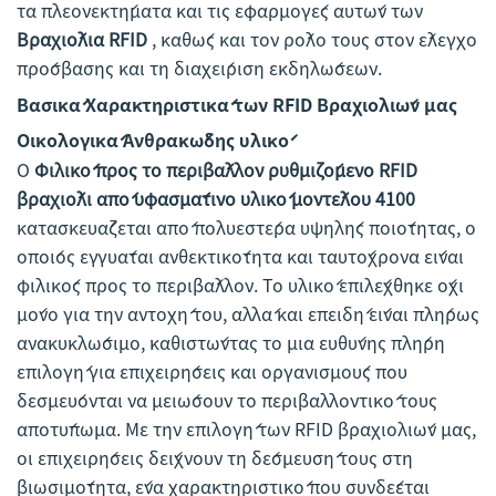
τα πλεονεκτήματα και τις εφαρμογές αυτών των
Βραχιόλια RFID
, καθώς και τον ρόλο τους στον έλεγχο
πρόσβασης και τη διαχείριση εκδηλώσεων.
Βασικά Χαρακτηριστικά των RFID Βραχιολιών μας
Οικολογικά Ανθρακώδης υλικό
Ο
Φιλικό προς το περιβάλλον ρυθμιζόμενο RFID
βραχιόλι από υφασμάτινο υλικό μοντέλου 4100
κατασκευάζεται από πολυεστέρα υψηλής ποιότητας, ο
οποίος εγγυάται ανθεκτικότητα και ταυτόχρονα είναι
φιλικός προς το περιβάλλον. Το υλικό επιλέχθηκε όχι
μόνο για την αντοχή του, αλλά και επειδή είναι πλήρως
ανακυκλώσιμο, καθιστώντας το μια ευθύνης πλήρη
επιλογή για επιχειρήσεις και οργανισμούς που
δεσμεύονται να μειώσουν το περιβαλλοντικό τους
αποτύπωμα. Με την επιλογή των RFID βραχιολιών μας,
οι επιχειρήσεις δείχνουν τη δέσμευσή τους στη
βιωσιμότητα, ένα χαρακτηριστικό που συνδέεται