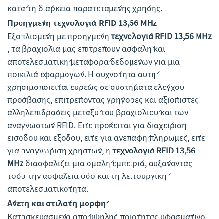
κατά τη διάρκεια παρατεταμένης χρήσης.
Προηγμένη τεχνολογία RFID 13,56 MHz
Εξοπλισμένη με προηγμένη
τεχνολογία RFID 13,56 MHz
, τα βραχιόλια μας επιτρέπουν ασφαλή και
αποτελεσματική μεταφορά δεδομένων για μια
ποικιλία εφαρμογών. Η συχνότητα αυτή
χρησιμοποιείται ευρέως σε συστήματα ελέγχου
πρόσβασης, επιτρέποντας γρήγορες και αξιόπιστες
αλληλεπιδράσεις μεταξύ του βραχιολιού και των
αναγνωστών RFID. Είτε πρόκειται για διαχείριση
εισόδου και εξόδου, είτε για ανεπαφή πληρωμές, είτε
για αναγνώριση χρηστών, η
τεχνολογία RFID 13,56
MHz
διασφαλίζει μια ομαλή εμπειρία, αυξάνοντας
τόσο την ασφάλεια όσο και τη λειτουργική
αποτελεσματικότητα.
Άνετη και στιλάτη μορφή
Κατασκευασμένα από υψηλής ποιότητας υφασμάτινο