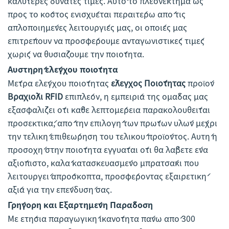
καλύτερες δυνατές τιμές. Αυτό το πλεονέκτημα ως
προς το κόστος ενισχύεται περαιτέρω από τις
απλοποιημένες λειτουργίες μας, οι οποίες μας
επιτρέπουν να προσφέρουμε ανταγωνιστικές τιμές
χωρίς να θυσιάζουμε την ποιότητα.
Αυστηρή ελέγχου ποιότητα
Μέτρα ελέγχου ποιότητας
έλεγχος Ποιότητας
προϊόν
Βραχιόλι RFID
επιπλέον, η εμπειρία της ομάδας μας
εξασφαλίζει ότι κάθε λεπτομέρεια παρακολουθείται
προσεκτικά, από την επιλογή των πρώτων υλών μέχρι
την τελική επιθεώρηση του τελικού προϊόντος. Αυτή η
προσοχή στην ποιότητα εγγυάται ότι θα λάβετε ένα
αξιόπιστο, καλά κατασκευασμένο μπρατσάκι που
λειτουργεί απρόσκοπτα, προσφέροντας εξαιρετική
αξία για την επένδυσή σας.
Γρήγορη και Εξαρτημένη Παράδοση
Με ετήσια παραγωγική ικανότητα πάνω από 300