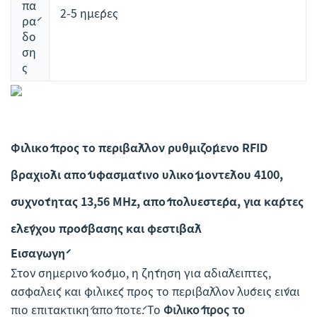
πα
2-5 ημέρες
ρά
δο
ση
ς
Φιλικό προς το περιβάλλον ρυθμιζόμενο RFID
βραχιόλι από υφασμάτινο υλικό μοντέλου 4100,
συχνότητας 13,56 MHz, από πολυεστέρα, για κάρτες
ελέγχου πρόσβασης και φεστιβάλ
Εισαγωγή
Στον σημερινό κόσμο, η ζήτηση για αδιάλειπτες,
ασφαλείς και φιλικές προς το περιβάλλον λύσεις είναι
πιο επιτακτική από ποτέ. Το
Φιλικό προς το