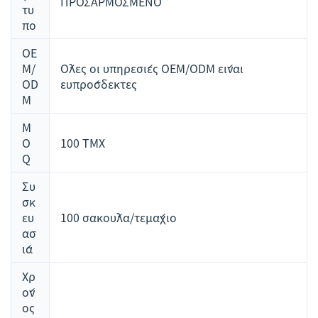
ΠΡΟΣΑΡΜΟΣΜΕΝΟ
τυ
πο
OE
M/
Όλες οι υπηρεσίες OEM/ODM είναι
OD
ευπρόσδεκτες
M
M
O
100 ΤΜΧ
Q
Συ
σκ
ευ
100 σακούλα/τεμάχιο
ασ
ία
Χρ
όν
ος