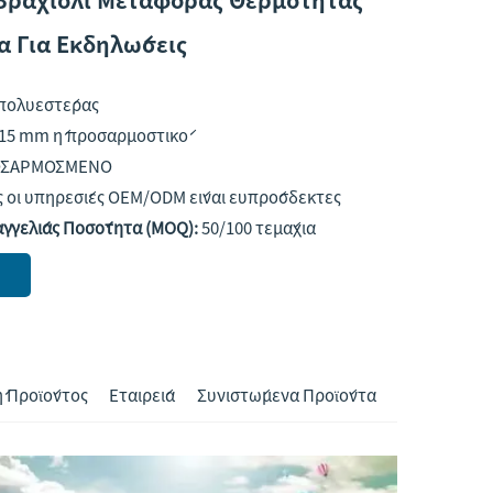
 Για Εκδηλώσεις
πολυεστέρας
15 mm ή προσαρμοστικό
ΣΑΡΜΟΣΜΕΝΟ
 οι υπηρεσίες OEM/ODM είναι ευπρόσδεκτες
αγγελίας Ποσότητα (MOQ):
50/100 τεμάχια
 Προϊόντος
Εταιρεία
Συνιστώμενα Προϊόντα