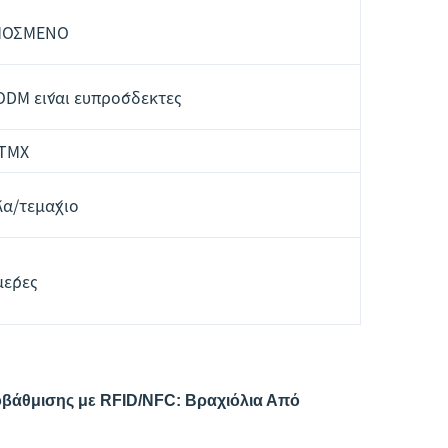
ΜΟΣΜΕΝΟ
ODM είναι ευπρόσδεκτες
 ΤΜΧ
λα/τεμάχιο
μέρες
οβάθμισης με RFID/NFC: Βραχιόλια Από