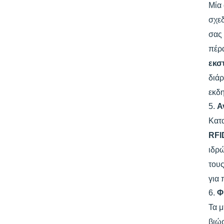
Μία 
σχε
σας 
πέρα
εκσ
διάρ
εκδ
5.
Α
Κατα
RFI
ιδρώ
τους
για 
6.
Φ
Τα μ
βιώ