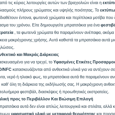
από τις κύριες λειτουργίες αυτών των βραχιολιών είναι η
εκτύ
διασμούς πλήρους χρώματος και υψηλής ποιότητας. Το
εκτύπ
διαθέτουν έντονα, φωτεινά χρώματα και περίπλοκα μοτίβα που
σμα του χρόνου. Είτε δημιουργείτε μπρατσάκια για ένα
φεστιβ
τρατεία
, τα φωτεινά χρώματα θα παραμείνουν ανέπαφα, ακόμα κ
κεια μακρόχρονης χρήσης. Αυτό καθιστά τα μπρατσάκια αυτά μια
ηλώσεις.
νθεκτικό και Μακράς Διάρκειας
σκευασμένο για να τρεχεί, το
Υφασμένες Ετικέτες Προσαρμο
D/NFC
κατασκευάζονται από ανθεκτικά υλικά για να αντέχουν σε
τα, νερό ή ηλιακό φως, τα μπρατσάκια αυτά θα παραμείνουν α
 καθ’ όλη τη διάρκεια της εκδήλωσής σας. Η μακρόχρονη ανθεκτ
πολυήμερα φεστιβάλ, διασκέψεις ή προωθητικές εκστρατείες.
ιλική προς το Περιβάλλον Και Βιώσιμη Επιλογή
πρατσάκια αυτά δεν είναι απλώς λειτουργικά και στιλάτα, αλλά 
σιμων
υφασματικό υλικό με μεταφορά θερμότητας
και προσ