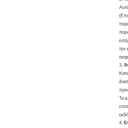
Αυτά
(Επι
παρέ
παρ
εισέ
την 
ασφά
3.
Ά
Κατ
διασ
προσ
Το
ε
επισ
εκδ
4.
Ε