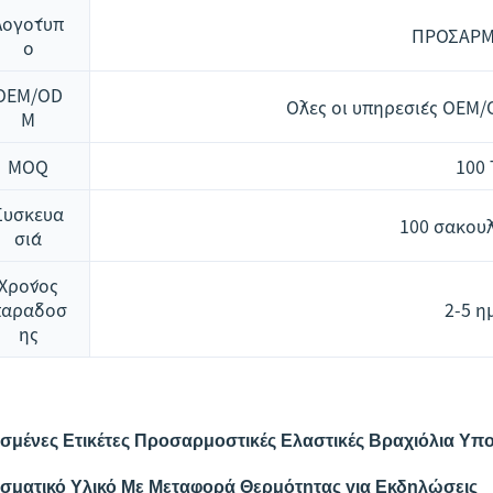
Λογότυπ
ΠΡΟΣΑΡ
ο
OEM/OD
Όλες οι υπηρεσίες OEM/
M
MOQ
100
Συσκευα
100 σακού
σία
Χρόνος
παράδοσ
2-5 η
ης
σμένες Ετικέτες Προσαρμοστικές Ελαστικές Βραχιόλια Υπ
σματικό Υλικό Με Μεταφορά Θερμότητας για Εκδηλώσεις