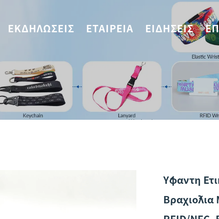
ΕΚΔΗΛΏΣΕΙΣ
ΕΤΑΙΡΕΊΑ
ΕΙΔΉΣΕΙΣ
ΕΠ
Ύφαντη Ετ
Βραχιόλια
RFID/NFC, 