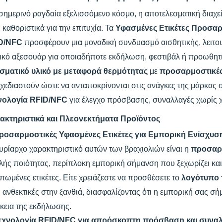
σημερινό ραγδαία εξελισσόμενο κόσμο, η αποτελεσματική διαχ
ι καθοριστικά για την επιτυχία. Τα
Υφασμένες Ετικέτες Προσαρ
D/NFC
προσφέρουν μια μοναδική συνδυασμό αισθητικής, λειτουρ
ικό αξεσουάρ για οποιαδήποτε εκδήλωση, φεστιβάλ ή προωθητ
σματικό υλικό με μεταφορά θερμότητας
με
προσαρμοστικές
χεδιαστούν ώστε να ανταποκρίνονται στις ανάγκες της μάρκας 
νολογία RFID/NFC
για έλεγχο πρόσβασης, συναλλαγές χωρίς
ακτηριστικά και Πλεονεκτήματα Προϊόντος
ροσαρμοστικές Υφασμένες Ετικέτες για Εμπορική Ενίσχυσ
υρίαρχο χαρακτηριστικό αυτών των βραχιολιών είναι η
προσαρμ
ής ποιότητας, περίπλοκη εμπορική σήμανση που ξεχωρίζει και
πωμένες ετικέτες. Είτε χρειάζεστε να προσθέσετε το
λογότυπο 
ι ανθεκτικές στην ξανθιά, διασφαλίζοντας ότι η εμπορική σας σ
κεια της εκδήλωσης.
εχνολογία RFID/ΝFC για απρόσκοπτη πρόσβαση και συνα