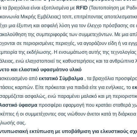
 τα βραχιόλια είναι εξοπλισμένα με
RFID
(Ταυτοποίηση με Ραδ
κοινωνία Μικρής Εμβέλειας) τσιπ, επιτρέποντας αποτελεσματικ
χει μια έξυπνη και ασφαλή λύση για τον έλεγχο πρόσβασης σε
ακολούθηση της συμπεριφοράς των συμμετεχόντων. Με μια απλ
ρχονται σε περιορισμένες περιοχές, να αγοράζουν είδη ή να ε
εμπειρία της εκδήλωσης. Η ενσωμάτωση αυτής της τεχνολογίας
λειας, ενώ ελαχιστοποιεί τις καθυστερήσεις και τα ανθρώπινα 
νετο και ελαστικό υφασμάτινο υλικό
ασκευασμένο από
εκτατικό Σύμβαλμα
, τα βραχιόλια προσφέρο
τάσεις καρπών. Είτε πρόκειται για παιδιά είτε για ενήλικες, το
ε
αρμόζεται ασφαλώς, ενώ παραμένει μαλακό και μη περιοριστικό
λαστικό ύφασμα
προσφέρει εφαρμογή που κρατάει σταθερά χωρ
κέπτες ή οι συμμετέχοντες σας νιώθουν άνετοι κατά τη διάρκεια 
ήλωσής σας.
ντυπωσιακή εκτύπωση με υποβάθμιση για ελκυστικούς σχ