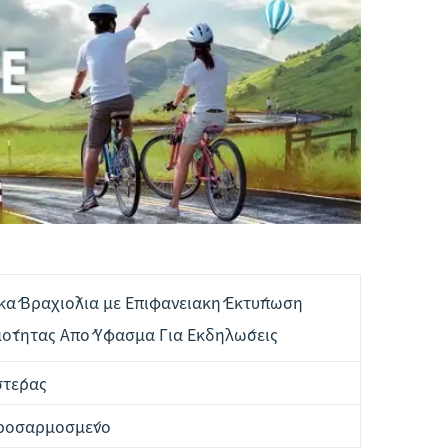
κά Βραχιόλια με Επιφανειακή Εκτύπωση
μότητας Από Ύφασμα Για Εκδηλώσεις
στέρας
ροσαρμοσμένο