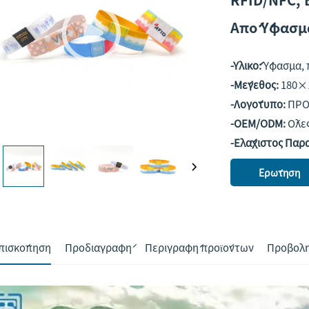
Από Ύφασμα
-Υλικό:
Ύφασμα, 
-Μέγεθος:
180×
-Λογότυπο:
ΠΡΟ
-OEM/ODM:
Όλες
-Ελάχιστος Παρ
Ερώτηση
πισκόπηση
Προδιαγραφή
Περιγραφή προϊόντων
Προβολή