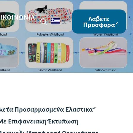
ΙΚΟΙΝΩΝΊΑ
Λάβετε
EL
Προσφορά
ικέτα Προσαρμοσμένα Ελαστικά
 Με Επιφανειακή Εκτύπωση
Βραχιόλι Μεταφοράς Θερμότητας