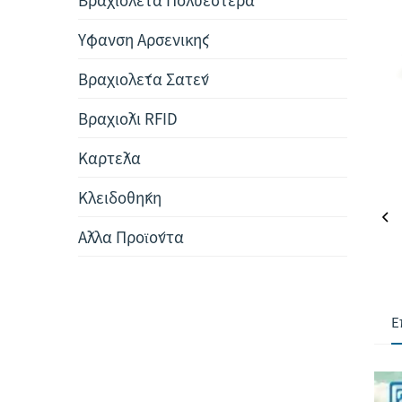
Ύφανση Αρσενικής
Βραχιολέτα Σατέν
Βραχιόλι RFID
Καρτέλα
Κλειδοθήκη
Άλλα Προϊόντα
Ε