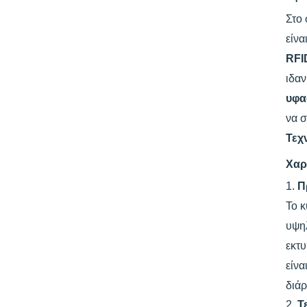
Στο 
είνα
RFI
ιδαν
υφα
να σ
Τεχ
Χαρ
1.
Π
Το κ
υψηλ
εκτυ
είνα
διάρ
2.
Τ