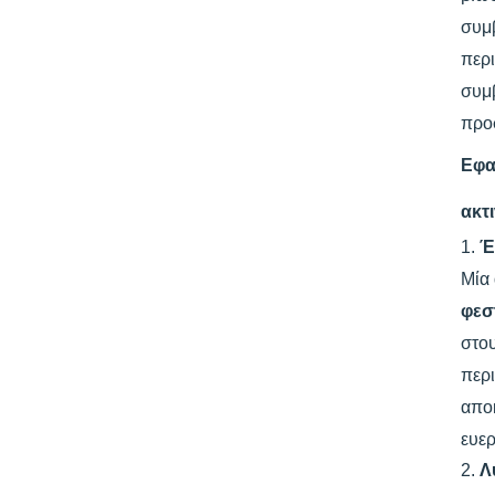
συμβ
περ
συμβ
προσ
Εφα
ακτ
1.
Έ
Μία 
φεσ
στου
περι
αποκ
ευερ
2.
Λ