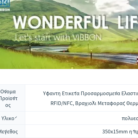
Όνομα
Ύφαντη Ετικέτα Προσαρμοσμένα Ελαστι
Προϊόντ
RFID/NFC, Βραχιόλι Μεταφοράς Θερ
ος
Υλικό
πολυε
Μέγεθος
350x15mm ή π