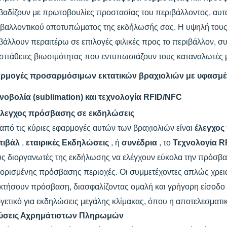
αδίζουν με πρωτοβουλίες προστασίας του περιβάλλοντος, αυτά
ιβαλλοντικού αποτυπώματος της εκδήλωσής σας. Η υψηλή τους
άλλουν περαιτέρω σε επιλογές φιλικές προς το περιβάλλον, συν
πάθειες βιωσιμότητας που εντυπωσιάζουν τους καταναλωτές μ
ρμογές προσαρμόσιμων εκτατικών βραχιολιών με υφασμέν
ινοβολία (sublimation) και τεχνολογία RFID/NFC
λεγχος πρόσβασης σε εκδηλώσεις
από τις κύριες εφαρμογές αυτών των βραχιολιών είναι
έλεγχο
τιβάλ
,
εταιρικές Εκδηλώσεις
, ή
συνέδρια
, το
Τεχνολογία 
ς διοργανωτές της εκδήλωσης να ελέγχουν εύκολα την πρόσβα
ορισμένης πρόσβασης περιοχές. Οι συμμετέχοντες απλώς χρειά
τήσουν πρόσβαση, διασφαλίζοντας ομαλή και γρήγορη είσοδο με
γετικό για εκδηλώσεις μεγάλης κλίμακας, όπου η αποτελεσματικ
ύσεις Αχρημάτιστων Πληρωμών