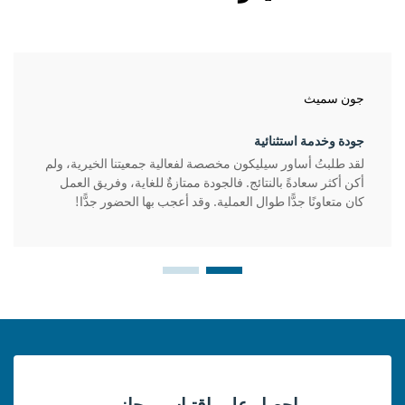
جون سميث
جودة وخدمة استثنائية
لقد طلبتُ أساور سيليكون مخصصة لفعالية جمعيتنا الخيرية، ولم
أكن أكثر سعادةً بالنتائج. فالجودة ممتازةٌ للغاية، وفريق العمل
كان متعاونًا جدًّا طوال العملية. وقد أعجب بها الحضور جدًّا!
احصل على اقتباس مجاني