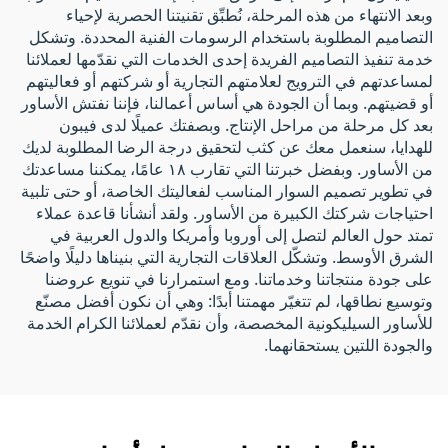
وبعد الانتهاء من هذه المرحلة، نُطبِّق تقنيتنا الحصرية لإحياء
التصاميم المطلوبة باستخدام الرسومات الفنية المحددة. وتشكل
خدمة تنفيذ التصاميم الفريدة إحدى الخدمات التي نقدّمها لعملائنا
لمساعدتهم في الترويج لعلامتهم التجارية أو شركتهم أو فعاليتهم
أو قضيتهم. وبما أن الجودة هي أساس أعمالنا، فإننا نفتش الأساور
بعد كل مرحلة من مراحل الإنتاج. وبصفتك عميلًا لدى فيبون
للهدايا، سنعمل معك عن كثب لتحقيق درجة الرضا المطلوبة لديك
من الأساور. وبفضل خبرتنا التي تقارب ١٨ عامًا، يمكننا مساعدتك
في تطوير تصميم السوار المناسب لفعاليتك الخاصة، أو حتى تلبية
احتياجات شركتك الكبيرة من الأساور. ولقد أنشأنا قاعدة عملاء
تمتد حول العالم لتصل إلى أوروبا وأمريكا والدول العربية في
الشرق الأوسط. وتشكّل العلاقات التجارية التي بنيناها دليلًا واضحًا
على جودة منتجاتنا وخدماتنا. ومع استمرارنا في تنويع عروضنا
وتوسيع نطاقها، لم تتغيّر مهمتنا أبدًا: وهي أن نكون أفضل مصنّع
للأساور السيليكونية المخصصة، وأن نقدّم لعملائنا الكرام الخدمة
والجودة اللتين يستحقانهما.