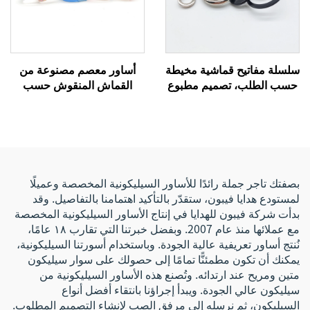
سلسلة مفاتيح قماشية مخيطة
أساور معصم مصنوعة من
حسب الطلب، تصميم مطبوع
القماش المنقوش حسب
لسلسلة المفاتيح، سلاسل
الطلب بتقنية التسامي، قابلة
مفاتيح سيارات، بطاقات
للتمدد ومخصصة بنظام RFID/
تعريف للمفاتيح مخصصة
نظام تحديد الهوية بالترددات
الراديوية، سوار قماشي بنقل
حراري مناسب للفعاليات
بصفتك تاجر جملة رائدًا للأساور السيليكونية المخصصة وعميلًا
لمستودع هدايا فيبون، ستقدّر بالتأكيد اهتمامنا بالتفاصيل. وقد
بدأت شركة فيبون للهدايا في إنتاج الأساور السيليكونية المخصصة
مع عملائها منذ عام 2007. وبفضل خبرتنا التي تقارب ١٨ عامًا،
نُنتج أساور تعريفية عالية الجودة. وباستخدام أسورتنا السيليكونية،
يمكنك أن تكون مطمئنًّا تمامًا إلى حصولك على سوار سيليكون
متين ومريح عند ارتدائه. وتُصنع هذه الأساور السيليكونية من
سيليكون عالي الجودة. ويبدأ إجراؤنا بانتقاء أفضل أنواع
السيليكون، ثم نرسله إلى مرفق الصب لإنشاء التصميم المطلوب.