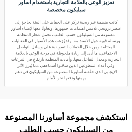
تعزيز الوعي بالعلامة التجارية باستخدام أساور
سيليكون مخصصة
كانت منظمة غير ربحية تركز على الحفاظ على البيئة بحاجةٍ إلى
عنصر ترويجي يلامس اهتمامات جمهورها. وتعاونّا معها لإنشاء أساور
مصنوعة من السيليكون حسب الطلب، تحمل شعار المنظمة
ورسالة قوية حول الاستدامة. وقدوُزعت هذه الأسوار في الفعاليات
المختلفة ومن خلال الحملات التسويقية على وسائل التواصل
الاجتماعي، ما أدى إلى زيادة ملحوظة في درجة الوعي بالعلامة
التجارية ومعدل التفاعل معها. وأفادت المنظمة بارتفاعٍ في التبرعات
وفي أعداد المتطوعين الذين سجّلوا أسماءهم، مما يُبرز الأثر
الإيجابي الذي حقّقته أساورنا المصنوعة من السيليكون في دعم
مهمتها ودفعها نحو الأمام.
استكشف مجموعة أساورنا المصنوعة
من السيليكون حسب الطلب