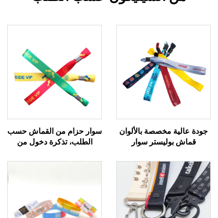
جودة عالية مخصصة بالألوان
سوار حزام من القماش حسب
قماش بوليستر سوار
الطلب، تذكرة دخول من
للمهرجانات أطواق قماشية
القماش للمهرجانات، أساور
مناسبة لكل الأنشطة
يدوية منسوجة، سوار حريري
للفعاليات مع تقنية RFID
للمدعوين الخاصين