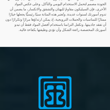
الجودة مصمم لتحمل الاستخدام اليومي والتآكل. وعلى عكس المواد
الأخرى، فإن السيليكون مقاومٌ للبهتان والتشقق والانكسار، ما يضمن أن
تدوم أسورتك لسنوات عديدة. وتُعتبر هذه المتانة سببًا رئيسيًّا يجعلها خيارًا
ممتازًا للمناسبات والحملات الترويجية، إذ يمكن ارتداؤها مرارًا وتكرارًا دون
أن تفقد جاذبيتها. وتكفل التزامنا باستخدام أفضل المواد فقط أن تبدو
أسورتك المخصصة رائعة الشكل وأن تؤدي وظيفتها بكفاءة عالية.