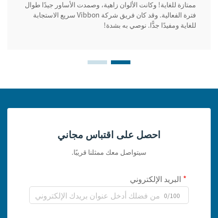
ممتازة للغاية! وكانت الألوان زاهية، وصمدت الأساور جيدًا طوال
فترة الفعالية. وقد كان فريق شركة Vibbon سريع الاستجابة
للغاية ومفيدًا جدًّا. نوصي به بشدة!
احصل على اقتباس مجاني
سيتواصل معك ممثلنا قريبًا.
البريد الإلكتروني
0/100