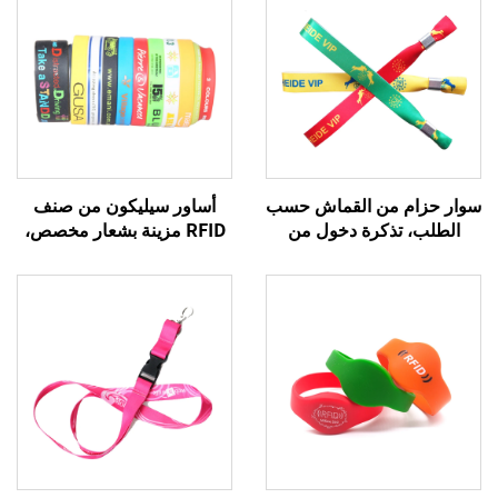
سوار حزام من القماش حسب
أساور سيليكون من صنف
الطلب، تذكرة دخول من
RFID مزينة بشعار مخصص،
القماش للمهرجانات، أساور
هدايا ترويجية إعلانية رخيصة،
يدوية منسوجة، سوار حريري
أساور مطاطية زينة
للفعاليات مع تقنية RFID
للمدعوين الخاصين