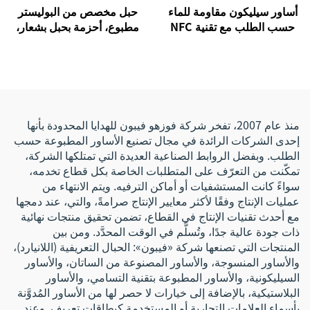
أساور سيليكون مقاومة للماء
حبل مخصص من البوليستر
حسب الطلب مع تقنية NFC
مطبوع، أحزمة بحبل بشعار،
وذات دفع إلكتروني بدون نقد
أحزمة بحبل مخصصة
باستخدام RFID، سوار معصم
215 أسوار معصم بنظام NFC
منذ عام 2007، تفخر شركة فوزهو فيبون للهدايا المحدودة بأنها
إحدى الشركات الرائدة في مجال تصنيع الأساور المطبوعة حسب
الطلب. وبفضل الروابط الصناعية العديدة التي تمتلكها الشركة،
تمكّنت من التعرّف على المتطلبات الخاصة بكل قطاع تخدمه،
سواءً كانت المستشفيات أو أماكن الترفيه. ويتم الانتهاء من
عمليات الإنتاج وفقًا لأكثر معايير الإنتاج صرامةً، والتي، عند دمجها
مع أحدث تقنيات الإنتاج في القطاع، تضمن تحقيق منتجات نهائية
ذات جودة عالية جدًا، وتُسلَّم في الوقت المحدَّد. ومن بين
المنتجات التي تصنعها شركة «فيبون»: الحبال التعريفية (اللانيارد)،
والأساور المنسوجة، والأساور المصنوعة من الساتان، والأساور
السيليكونية، والأساور المطبوعة بتقنية التسامي، والأساور
البلاستيكية، بالإضافة إلى خيارات لا حصر لها من الأساور المُدوَّنة
بأسماء العلامات التجارية أو المستخدمة كبطاقات تعريف. وعند