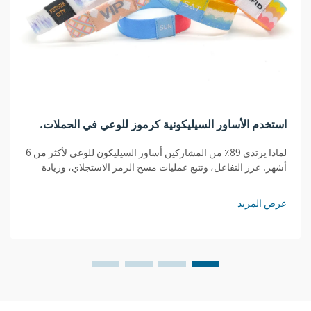
استخدم الأساور السيليكونية كرموز للوعي في الحملات.
لماذا يرتدي 89٪ من المشاركين أساور السيليكون للوعي لأكثر من 6
أشهر. عزز التفاعل، وتتبع عمليات مسح الرمز الاستجلاي، وزيادة
المحتوى الذي ينشئه المستخدمون. شاهد نتائج الحملات المثبتة
للشركات مع الشركات.
عرض المزيد