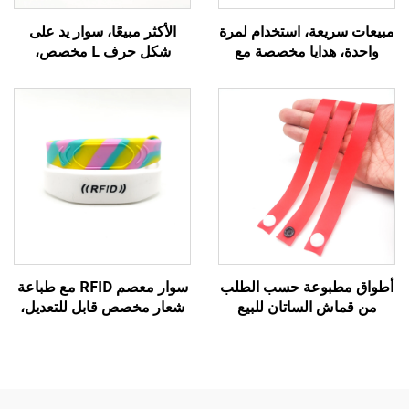
مبيعات سريعة، استخدام لمرة
الأكثر مبيعًا، سوار يد على
واحدة، هدايا مخصصة مع
شكل حرف L مخصص،
أقفال أسطوانية للحفلات
طباعة تسامية بشعار، سوار
والفعاليات والنادي والمدرسة،
منسوج من الساتان
أساور قماش ساتان
للاحتفالات والمناسبات
الترويجية
أطواق مطبوعة حسب الطلب
سوار معصم RFID مع طباعة
من قماش الساتان للبيع
شعار مخصص قابل للتعديل،
الساخن، سوار من القماش
سوار سيليكون لين سلبي
المنسوج برباط الساتان
بنظام NFC للدفع الإلكتروني،
لحفلات الحفلات
سوار معصم RFID