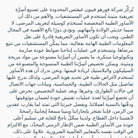
تُركِّز شركة فوزهو فيبون غيفتس المحدودة على تصنيع أسِرَّة
تعريفية متينة تُستخدم في المستشفيات. والأهم من ذلك أن
الأساور الطبية المخصصة تُستخدَم كوسيلة لتعريف المرضى، لا
سيما حديثي الولادة وأمهاتهم، وتؤدي دورًا بالغ الأهمية في المجال
الطبي. ويجب أن تكون الأساور التعريفية قادرةً على نقل
المعلومات الطبية الهامة بفعالية، مما يمكِّن المستشفيات من تتبع
مرضاها. ونستخدم في عمليات إنتاجنا ضوابط جودة صارمة
وتكنولوجيا مبتكرة، ما يضمن أن أسِرَّتنا مصنوعة من مواد مريحة
ومتينة. ويمكن تخصيص أسِرَّتنا الطبية المنسوجة والمصنوعة من
السيليكون والبلاستيك لزيادة قيمتها. ونحن ندرك أن هذه الأساور
تُستخدم لأغراض طبية في تحديد هوية المرضى، ولذلك ندرج عليها
تفاصيل مثل الحالات الطبية، والحساسية، وبيانات جهات الاتصال
في حالات الطوارئ، وغيرها. وبعد عملية التخصيص، نحرص على
أن تخضع أسِرَّتنا لعدة عمليات تفتيش جودة لضمان موثوقيتها
ودقّتها بالنسبة لعملائنا. وبفضل خبرتنا التي تمتد لما يقارب عقدين
من الزمن، فإننا نفتخر بإنجازاتنا وبنينا سمعةً إيجابيةً راسخةً
لأنفسنا داخل القطاع. ولدينا سجِّلٌ ناجحٌ للغاية في تسليم أعلى
جودة من الأساور الطبية ضمن الإطار الزمني المحدَّد، مع الالتزام
في الوقت نفسه بالمعايير العالمية الضرورية. علاوةً على ذلك،
فإننا نفخر بأن نصف أنفسنا بأننا شركةٌ ترتكز على الجودة وتتمحور