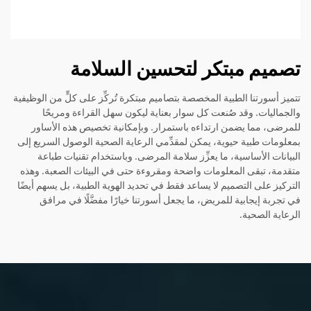
تصميم مبتكر لتحسين السلامة
تتميز أسورتنا الطبية المخصصة بتصاميم مبتكرة تُركِّز على كلٍّ من الوظيفية
والجماليات. وقد صُنعت كل سوار بعناية ليكون سهل القراءة ومريحًا
للمرضى، مما يضمن ارتداءه باستمرار. وبإمكانية تخصيص هذه الأساور
بمعلومات طبية حيوية، يمكن لمقدِّمي الرعاية الصحية الوصول السريع إلى
البيانات الأساسية، ما يعزِّز سلامة المرضى. وباستخدام تقنيات طباعة
متقدمة، تبقى المعلومات واضحة ومقروءة حتى في البيئات الصعبة. وهذه
التركيز على التصميم لا يساعد فقط في تحديد الهوية الطبية، بل يسهم أيضًا
في تجربة إيجابية للمريض، ما يجعل أسورتنا خيارًا مفضَّلًا في مرافق
الرعاية الصحية.