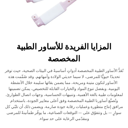
المزايا الفريدة للأساور الطبية
المخصصة
تُعَدُّ الأساور الطبية المخصصة أدواتٍ أساسيةً في البيئات الصحية، حيث توفر
تحديدًا حيويًّا للمرضى، لا سيما حديثي الولادة وأمهاتهم. وقد صُمِّمت هذه
الأساور لتكون متينة ومريحة، مما يضمن بقائها سليمة خلال الأنشطة
اليومية. وبفضل تنوع المواد والخيارات القابلة للتخصيص، يمكن تضمينها
لمعلومات طبية بالغة الأهمية، وتنبيهات الحساسية، وجهات اتصال الطوارئ.
وتُصنَّع أساورنا الطبية المخصصة وفق أعلى معايير الجودة، باستخدام
مرافق إنتاج متطورة وعمليات رقابة جودة صارمة. ويضمن ذلك أن تلبّي كل
سوارٍ — بل وتتفوّق على — التوقعات الصناعية، ما يوفّر طمأنينةً للمرضى
ومقدّمي الرعاية على حد سواء.