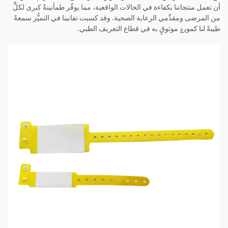
أن تعمل منتجاتنا بكفاءة في الحالات الواقعية، مما يوفّر طمأنينةً كبرى لكلٍّ
من المرضى ومقدِّمي الرعاية الصحية. وقد كسبت تفانينا في التميُّز سمعةً
طيبةً لنا كموردٍ موثوقٍ به في قطاع التعريف الطبي.