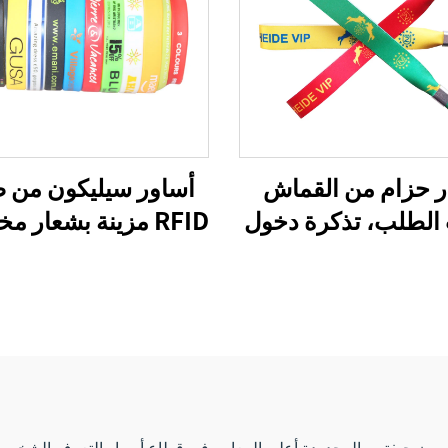
 حزام من القماش
أساور سيليكون من 
لطلب، تذكرة دخول
RFID مزينة بشعار
لقماش للمهرجانات،
هدايا ترويجية إعلان
يدوية منسوجة، سوار
رخيصة، أساور مطاطية
 للفعاليات مع تقنية
صين
ون جيفتس المحدودة أعلى المعايير في قطاع أسوار التعرف الشخصية. 