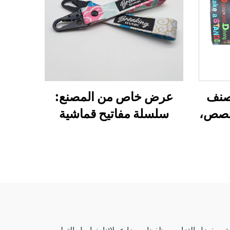
صنف
عرض خاص من المصنع:
 مخصص،
سلسلة مفاتيح قماشية
ية
مطرزة بتصميم طائرة
 زينة
ووسام طيران منسوج مع
شعارك الخاص، مع مشبك
على شكل نسر، سلسلة
مفاتيح عمل
وبفضل التزام موظفينا ورضا عملائنا، نواصل التطور