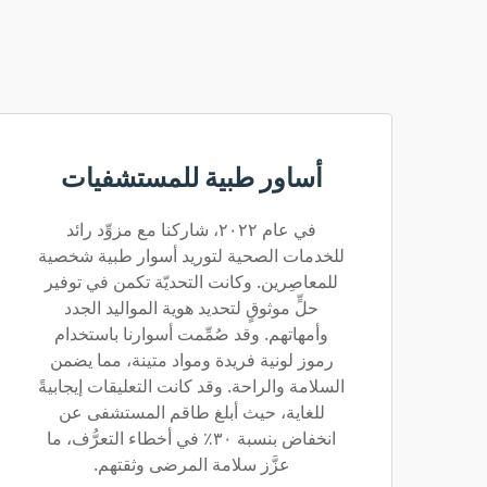
أساور طبية للمستشفيات
في عام ٢٠٢٢، شاركنا مع مزوِّد رائد
للخدمات الصحية لتوريد أسوار طبية شخصية
للمعاصِرين. وكانت التحديّة تكمن في توفير
حلٍّ موثوقٍ لتحديد هوية المواليد الجدد
وأمهاتهم. وقد صُمِّمت أسوارنا باستخدام
رموز لونية فريدة ومواد متينة، مما يضمن
السلامة والراحة. وقد كانت التعليقات إيجابيةً
للغاية، حيث أبلغ طاقم المستشفى عن
انخفاض بنسبة ٣٠٪ في أخطاء التعرُّف، ما
عزَّز سلامة المرضى وثقتهم.