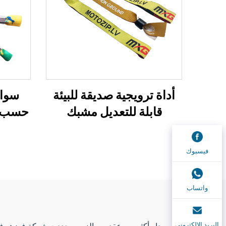
أداة ترويجية صديقة للبيئة
سوار
قابلة للتعديل مشبك
حسب ا
بلاستيكي حدث حفلة سوار
من ا
معصم مخصص مهرجان
أساور 
فيسبوك
أساور قماشية منسوجة
حريري
RFID للمدعوين الخا
واتساب
البريد الإلكتروني
على مدار أكثر من عقدٍ من الزمن، حددت شركة فوزهو فيب