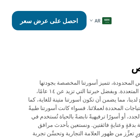
احصل على عرض سعر
AR
ص
المحدودة، تتميز أسورتنا المخصصة بجودتها
الاستثنائية وخيارات التخصيص المتعددة. وبفضل خبرتنا التي تزيد عن ١٤ عامًا،
نتاج لدينا، مما يضمن أن تكون أسورتنا متينة للغاية، كما
احتياجات المحددة لعملائنا. فسواء كانت أسورتنا طبيةً
جدد، أو أسورًا ترفيهيةً نابضةً بالحياة تُستخدم في
مة بدقةٍ وعنايةٍ فائقتين. ونستعين بأحدث مرافق
ورٍ تعزِّز من ظهور العلامة التجارية وتحسِّن تجربة