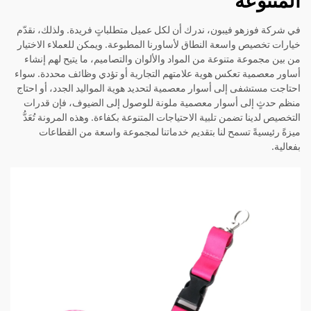
في شركة فوزهو فيبون، ندرك أن لكل عميل متطلباتٍ فريدة. ولذلك، نقدّم
خيارات تخصيص واسعة النطاق لأساورنا المطبوعة. ويمكن للعملاء الاختيار
من بين مجموعة متنوعة من المواد والألوان والتصاميم، ما يتيح لهم إنشاء
أساور معصمية تعكس هوية علامتهم التجارية أو تؤدي وظائف محددة. سواء
احتاجت مستشفى إلى أسوار معصمية لتحديد هوية المواليد الجدد، أو احتاج
منظم حدثٍ إلى أسوار معصمية ملونة للوصول إلى الضيوف، فإن قدرات
التخصيص لدينا تضمن تلبية الاحتياجات المتنوعة بكفاءة. وهذه المرونة تُعَدُّ
ميزةً رئيسيةً تسمح لنا بتقديم خدماتنا لمجموعة واسعة من القطاعات
بفعالية.