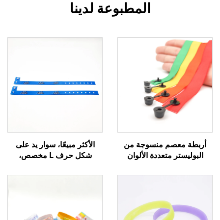
المطبوعة لدينا
أربطة معصم منسوجة من
الأكثر مبيعًا، سوار يد على
البوليستر متعددة الألوان
شكل حرف L مخصص،
رخيصة، بأشرطة قماشية
طباعة تسامية بشعار، سوار
مخصصة بشعار مخصص،
منسوج من الساتان
لأحراز الحفلات والمهرجانات،
للاحتفالات والمناسبات
وأربطة المعصم القماشية
الترويجية
للفعاليات