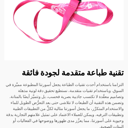
تقنية طباعة متقدمة لجودة فائقة
التزامنا باستخدام أحدث تقنيات الطباعة يجعل أسورتنا المطبوعة مميَّزة في
السوق. وباستخدام تقنيات متقدمة، نستطيع تحقيق دقة لونية مذهلة
وتصاميم معقَّدة لا تكتسب جاذبية بصرية فحسب، بل وتتميَّز أيضًا بالمتانة.
وتضمن هذه التقنية أن الطبعات لا تتلاشى حتى بعد التعرُّض الطويل للماء
والاستخدام المتكرِّر، ما يجعل أسورتنا مثالية لكلٍّ من التطبيقات الطبية
وتطبيقات الترفيه. ويمكن للعملاء الاعتماد على تمثيل علامتهم التجارية بدقة
وحيوية على أسورتنا، مما يعزِّز مدى ظهورها ووضوحها في الفعاليات أو
البيئات الصحية.