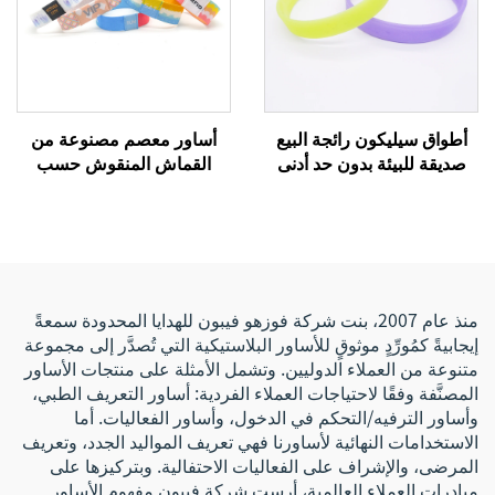
أطواق سيليكون رائجة البيع
أساور معصم مصنوعة من
صديقة للبيئة بدون حد أدنى
القماش المنقوش حسب
للطلب، هدايا إعلانية رخيصة
الطلب بتقنية التسامي، قابلة
مع شعار مخصص
للتمدد ومخصصة بنظام RFID/
نظام تحديد الهوية بالترددات
الراديوية، سوار قماشي بنقل
حراري مناسب للفعاليات
منذ عام 2007، بنت شركة فوزهو فيبون للهدايا المحدودة سمعةً
إيجابيةً كمُورِّدٍ موثوقٍ للأساور البلاستيكية التي تُصدَّر إلى مجموعة
متنوعة من العملاء الدوليين. وتشمل الأمثلة على منتجات الأساور
المصنَّفة وفقًا لاحتياجات العملاء الفردية: أساور التعريف الطبي،
وأساور الترفيه/التحكم في الدخول، وأساور الفعاليات. أما
الاستخدامات النهائية لأساورنا فهي تعريف المواليد الجدد، وتعريف
المرضى، والإشراف على الفعاليات الاحتفالية. وبتركيزها على
مبادرات العملاء العالمية، أرست شركة فيبون مفهوم الأساور