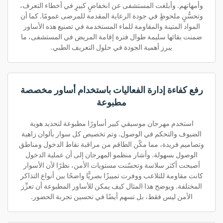
وأمهاتهم. وأبلغت المستشفى عن انخفاضٍ كبيرٍ في أخطاء التعرف،
وتحسُّنٍ ملحوظٍ في جودة الرعاية المقدمة للمرضى عمومًا. كما أن
المواد المتينة والمقاومة للماء المستخدمة في تصنيع هذه الأساور
ضمنت بقائها سليمة طوال فترة إقامة المريض في المستشفى، ما
يبرز أهمية الجودة في حلول التعريف الطبي.
رفع كفاءة إدارة الفعاليات باستخدام أساور مخصصة
مطبوعة
استخدم مهرجان موسيقي كبير أساورًا مطبوعة لتحديد هوية
الضيوف والتحكم في الوصول. وتم تخصيص كل سوار بألوان زاهية
وتصاميم فريدة، مما مكّن الطاقم من مراقبة نقاط الدخول ومناطق
الوصول بسهولة. وأشار منظمو المهرجان إلى أن عملية الدخول
أصبحت أكثر سلاسة وتحسّنت مستويات الأمن، نظرًا لأن الأسوار
كانت مقاومة للتلاعب ووفرت تمييزًا بصريًّا واضحًا بين أنواع التذاكر
المختلفة. ويوضح هذا المثال كيف يمكن للأساور المطبوعة أن تعزِّز
الأمن ليس فقط، بل تسهم أيضًا في تحسين تجربة الحضور.