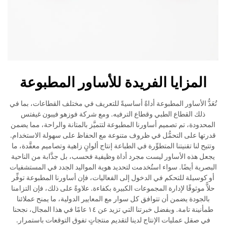
المزايا الفريدة للأساور المطبوعة
تُعَدُّ الأساور المطبوعة أداةً أساسيةً للتعريف في مختلف القطاعات، بما في
ذلك القطاع الطبي وقطاع الترفيه. ومع شركة فوزهو فيبون غيفتس
المحدودة، تم تصميم أساورنا المطبوعة لتتميَّز بالمتانة والراحة، مما يضمن
قدرتها على التحمُّل في ظروف متنوعة مع الحفاظ على سهولة الاستخدام.
وتتيح لنا تقنيتنا المتطوِّرة في الطباعة إنتاج ألوانٍ زاهية وتصاميم معقَّدة، ما
يجعل هذه الأساور ليست مجرد أداة وظيفية فحسب، بل جذَّابة من الناحية
البصرية أيضًا. سواء استُخدمت لتحديد هوية المواليد الجدد في المستشفيات
أو كوسيلة للتحكم في الدخول إلى الفعاليات، فإن أساورنا المطبوعة توفِّر
حلاًّ موثوقًا لإدارة المجموعات الكبيرة بكفاءة. علاوةً على ذلك، فإن التزامنا
بالجودة يضمن أن تتوافق كل سوار مع المعايير الدولية، ما يمنح عملائنا
طمأنينة تامة. وبفضل خبرتنا التي تزيد عن ١٤ عامًا في هذا المجال، نجحنا
في صقل عمليات الإنتاج لدينا لتقديم منتجاتٍ تفوق التوقعات باستمرار.