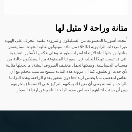
متانة وراحة لا مثيل لها
أُنتجت أسورتنا المصنوعة من السيليكون والمزودة بتقنية التعرف على الهوية
عبر الترددات الراديوية (RFID) من مادة سيليكون عالية الجودة، مما يضمن
متانتها وراحتها أثناء الارتداء لفترات طويلة. وعلى عكس الأساور التقليدية
التي قد تسبب تهيجًا للجلد، فإن أسورتنا المصنوعة من السيليكون خالية من
مسببات الحساسية، ويمكنها تحمل مختلف الظروف البيئية، ما يجعلها مثالية
لأي حدث أو تطبيق. كما أن مرونة هذه المادة تسمح بتناسب محكم مع أي
مقاس لمعصم، مما يضمن ارتداءها دون شعور بعدم الراحة. وهذه التزامنا
بالراحة والمتانة يعني أن ضيوفك يمكنهم التركيز على الاستمتاع بتجربتهم
دون أن يشتت انتباههم إحساس بعدم الراحة الناجم عن ارتداء السوار.