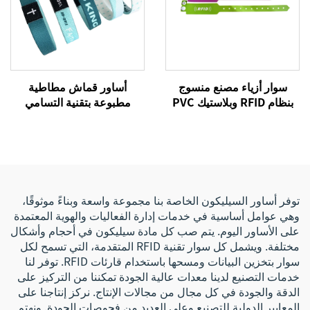
سوار أزياء مصنع منسوج
أساور قماش مطاطية
بنظام RFID وبلاستيك PVC
مطبوعة بتقنية التسامي
وتقنية NFC، سوار RFID نشط
حسب الطلب بألوان كاملة مع
شريحة RFID/نظام تحديد
الهوية بالترددات الراديوية
وسوار معصم بشريحة
إلكترونية
توفر أساور السيليكون الخاصة بنا مجموعة واسعة وبناءً موثوقًا،
وهي عوامل أساسية في خدمات إدارة الفعاليات والهوية المعتمدة
على الأساور اليوم. يتم صب كل مادة سيليكون في أحجام وأشكال
مختلفة. ويشمل كل سوار تقنية RFID المتقدمة، التي تسمح لكل
سوار بتخزين البيانات ومسحها باستخدام قارئات RFID. توفر لنا
خدمات التصنيع لدينا معدات عالية الجودة تمكننا من التركيز على
الدقة والجودة في كل مجال من مجالات الإنتاج. نركز إنتاجنا على
المعايير الدولية للتصنيع وعلى العديد من فحوصات الجودة. ونهتم