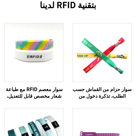
بتقنية RFID لدينا
سوار حزام من القماش حسب
سوار معصم RFID مع طباعة
الطلب، تذكرة دخول من
شعار مخصص قابل للتعديل،
القماش للمهرجانات، أساور
سوار سيليكون لين سلبي
يدوية منسوجة، سوار حريري
بنظام NFC للدفع الإلكتروني،
للفعاليات مع تقنية RFID
سوار معصم RFID
للمدعوين الخاصين