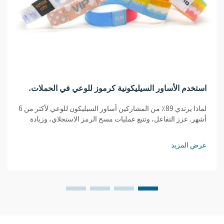
استخدم الأساور السيليكونية كرموز للوعي في الحملات.
لماذا يرتدي 89٪ من المشاركين أساور السيليكون للوعي لأكثر من 6
أشهر. عزز التفاعل، وتتبع عمليات مسح الرمز الاستجلاي، وزيادة
المحتوى الذي ينشئه المستخدمون. شاهد نتائج الحملات المثبتة
للشركات مع الشركات.
عرض المزيد