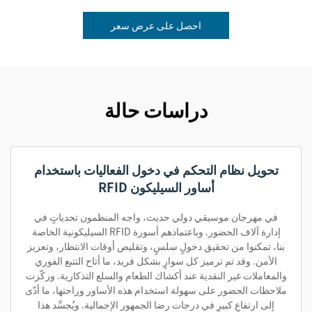
احصل على عرض سعر
دراسات حالة
تحويل نظام التحكم في دخول الفعاليات باستخدام
أساور السيليكون RFID
في مهرجان موسيقي دولي حديث، واجه المنظمون تحدياتٍ في
إدارة آلاف الحضور. وباعتمادهم أسورة RFID السيليكونية الخاصة
بنا، تمكنوا من تحقيق دخولٍ سلسٍ، وتقليص أوقات الانتظار، وتعزيز
الأمن. وقد تم ترميز كل سوارٍ بشكل فريد، ما أتاح التتبع الفوري
والمعاملات غير النقدية عند أكشاك الطعام والسلع التذكارية. وركّزت
ملاحظات الحضور على سهولة استخدام هذه الأساور وراحتها، ما أدّى
إلى ارتفاعٍ كبيرٍ في درجات رضا الجمهور الإجمالية. ويُجسِّد هذا