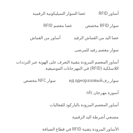
أساور RFID
عصا السوار السيليكونية الرقمية
سوار RFID مخصص
عصا معصم RFID
عصا اليد من القماش الرفيد
أساور من القماش
سوار معصم رفيد للمرضى
أساور المعصم المزودة بتقنية التعرف على الهوية عبر الترددات
اللاسلكية (RFID) في المهرجانات الموسيقية
سوار رفид одноразовый
سوار NFC مخصص
أسورة مهرجان nfc
أساور المعصم المزودة بالباركود للفعاليات
مصنعي أشرطة اليد الرقمية
الأساور المزودة بتقنية RFID في قطاع الضيافة