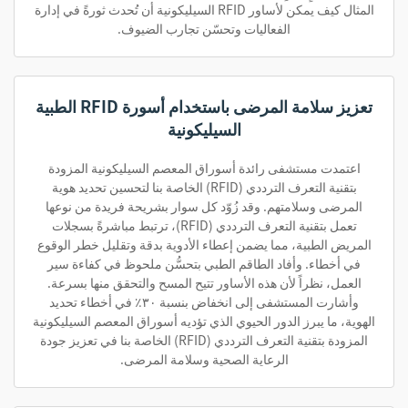
المثال كيف يمكن لأساور RFID السيليكونية أن تُحدث ثورةً في إدارة
الفعاليات وتحسّن تجارب الضيوف.
تعزيز سلامة المرضى باستخدام أسورة RFID الطبية
السيليكونية
اعتمدت مستشفى رائدة أسوراق المعصم السيليكونية المزودة
بتقنية التعرف الترددي (RFID) الخاصة بنا لتحسين تحديد هوية
المرضى وسلامتهم. وقد زُوّد كل سوار بشريحة فريدة من نوعها
تعمل بتقنية التعرف الترددي (RFID)، ترتبط مباشرةً بسجلات
المريض الطبية، مما يضمن إعطاء الأدوية بدقة وتقليل خطر الوقوع
في أخطاء. وأفاد الطاقم الطبي بتحسُّن ملحوظ في كفاءة سير
العمل، نظراً لأن هذه الأساور تتيح المسح والتحقق منها بسرعة.
وأشارت المستشفى إلى انخفاض بنسبة ٣٠٪ في أخطاء تحديد
الهوية، ما يبرز الدور الحيوي الذي تؤديه أسوراق المعصم السيليكونية
المزودة بتقنية التعرف الترددي (RFID) الخاصة بنا في تعزيز جودة
الرعاية الصحية وسلامة المرضى.