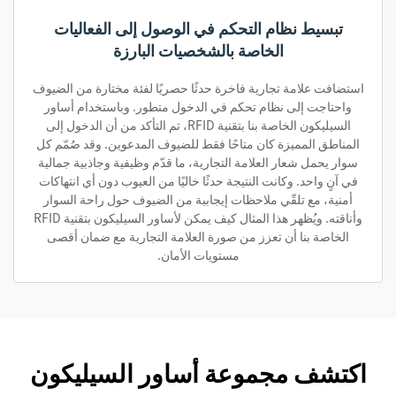
تبسيط نظام التحكم في الوصول إلى الفعاليات
الخاصة بالشخصيات البارزة
استضافت علامة تجارية فاخرة حدثًا حصريًا لفئة مختارة من الضيوف
واحتاجت إلى نظام تحكم في الدخول متطور. وباستخدام أساور
السيليكون الخاصة بنا بتقنية RFID، تم التأكد من أن الدخول إلى
المناطق المميزة كان متاحًا فقط للضيوف المدعوين. وقد صُمّم كل
سوار يحمل شعار العلامة التجارية، ما قدّم وظيفية وجاذبية جمالية
في آنٍ واحد. وكانت النتيجة حدثًا خاليًا من العيوب دون أي انتهاكات
أمنية، مع تلقّي ملاحظات إيجابية من الضيوف حول راحة السوار
وأناقته. ويُظهر هذا المثال كيف يمكن لأساور السيليكون بتقنية RFID
الخاصة بنا أن تعزز من صورة العلامة التجارية مع ضمان أقصى
مستويات الأمان.
اكتشف مجموعة أساور السيليكون