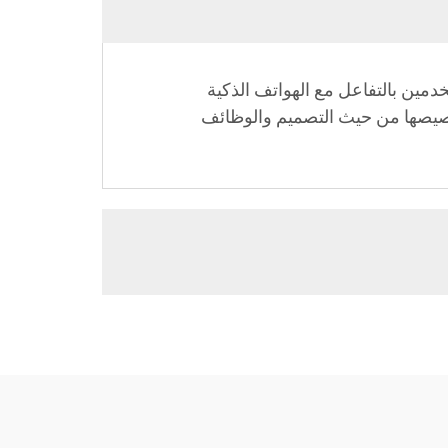
 بتقنية الاتصال قريب المدى (NFC)، مما يسمح للمستخدمين بالتفاعل مع الهواتف الذكية
خصيصها من حيث التصميم والوظائف