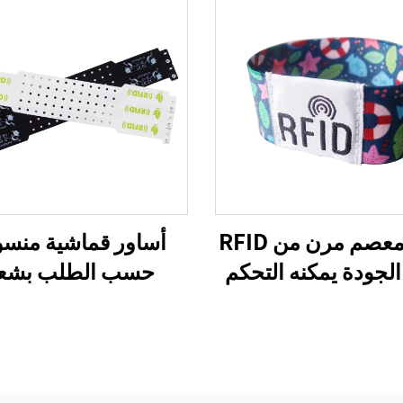
سوار معصم مرن من RFID
أساور قماشية منس
الجودة يمكنه التحكم
حسب الطلب بشعا
خول والدفع دون نقد
مخصص للفعاليا
عبر تقنية NFC، سوار معصم
والمهرجانات، أسا
من القماش
قماشية مخصصة بن
RFID وNFC