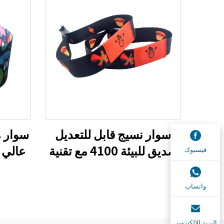
سوار نسيج قابل للتعديل
صديق للبيئة 4100 مع تقنية
عالي 
فيسبوك
RFID، 13.56 ميجا هرتز،
في الد
من بوليستر، لاستخدامه في
واتساب
بطاقات التحكم بالدخول
والمهرجانات
البريد الإلكتروني