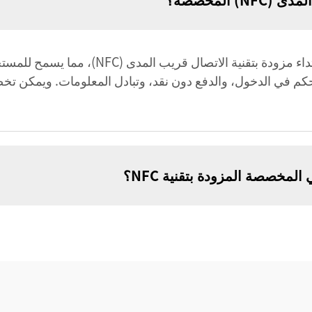
أطواق NFC المخصصة هي أجهزة قابلة للارتداء مزودة
تحكم في الدخول، والدفع دون نقد، وتبادل المعلومات. ويمكن ت
خصصة المزودة بتقنية NFC؟