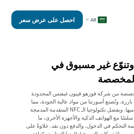
احصل على عرض سعر
AR
 وتنوّع غير مسبوق في
يم أسورة الـ NFC المخصصة من شركة فوزهو فيبون غيفتس المحدودة
بارزة. وتُصنع أسورتنا من مواد عالية الجودة، مما
يضمن متانتها وراحتها لمستخدميها. وبفضل تكنولوجيا الـ NFC المتقدمة المدمجة
 سلسًا مع الهواتف الذكية والأجهزة الأخرى، ما
ظمة التحكم في الدخول، والدفع دون نقد. علاوةً على
تخصيص للشركات الترويج لعلامتها التجارية بكفاءة،