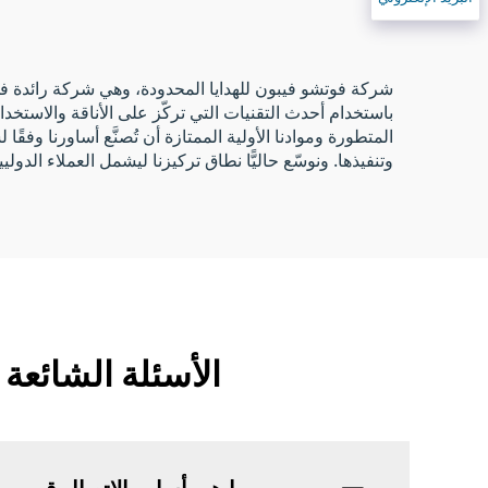
باستخدام أحدث التقنيات التي تركّز على الأناقة والاستخد
المتطورة وموادنا الأولية الممتازة أن تُصنَّع أساورنا وفقً
وتنفيذها. ونوسّع حاليًّا نطاق تركيزنا ليشمل العملاء الد
الأسئلة الشائعة حول
ما هي أساور الاتصال قريب المدى (NFC)