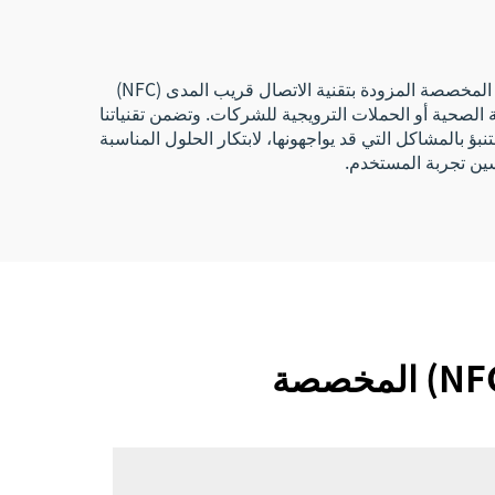
قماشي بنقل حراري مناسب
للفعاليات
شركة فوتشو فيبون للهدايا المحدودة، وهي شركة رائدة في تصنيع الأساور، وتعمل في هذا المجال منذ عام 2007. وتُصنع أساورنا المخصصة المزودة بتقنية الاتصال قريب المدى (NFC)
ة الصحية أو الحملات الترويجية للشركات. وتضمن تقنياتنا
نبؤ بالمشاكل التي قد يواجهونها، لابتكار الحلول المناسبة
حسين تجربة المستخدم.