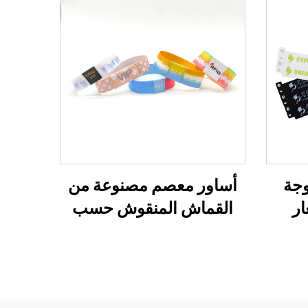
وجة
أساور معصم مصنوعة من
ر
القماش المنقوش حسب
ت
الطلب بتقنية التسامي، قابلة
ور
للتمدد ومخصصة بنظام
ظام
RFID/نظام تحديد الهوية
بالترددات الراديوية، سوار