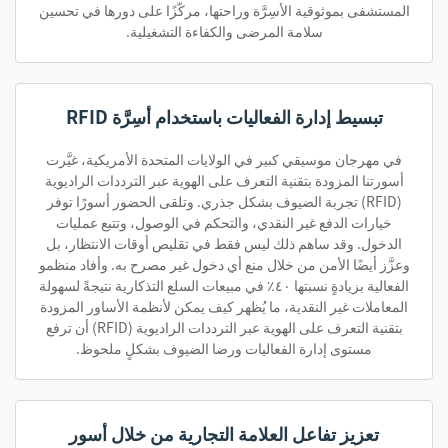
المستشفى بموثوقية الأسِرَّة وراحتها، مركّزًا على دورها في تحسين
سلامة المرضى والكفاءة التشغيلية.
تبسيط إدارة الفعاليات باستخدام أسِرَّة RFID
في مهرجان موسيقي كبير في الولايات المتحدة الأمريكية، غيَّرت
أسورتنا المزودة بتقنية التعرف على الهوية عبر الترددات الراديوية
(RFID) تجربة الضيوف بشكل جذري. وتلقى الحضور أسورًا توفر
خيارات الدفع غير النقدي، والتحكم في الوصول، وتتبع عمليات
الدخول. وقد ساهم ذلك ليس فقط في تقليص أوقات الانتظار، بل
وعزَّز أيضًا الأمن من خلال منع أي دخول غير مصرح به. وأفاد منظمو
الفعالية بزيادةٍ نسبتها ٤٠٪ في مبيعات السلع التذكارية نتيجةً لسهولة
المعاملات غير النقدية، ما يُظهر كيف يمكن لأنظمة الأساور المزودة
بتقنية التعرف على الهوية عبر الترددات الراديوية (RFID) أن ترفع
مستوى إدارة الفعاليات ورضا الضيوف بشكلٍ ملحوظ.
تعزيز تفاعل العلامة التجارية من خلال أسور