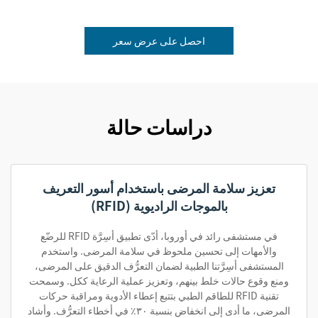
احصل على عرض سعر
دراسات حالة
تعزيز سلامة المرضى باستخدام أسور التعريف
بالموجات الراديوية (RFID)
في مستشفى رائد في أوروبا، أدّى تطبيق أسِرَّة RFID للرضّع
والأمهات إلى تحسين ملحوظ في سلامة المرضى. واستخدم
المستشفى أسِرَّتنا الطبية لضمان التعرُّف الدقيق على المرضى،
ومنع وقوع حالات خلط بينهم، وتعزيز عملية الرعاية ككل. وسمحت
تقنية RFID للطاقم الطبي بتتبع إعطاء الأدوية ومراقبة حركات
المرضى، ما أدى إلى انخفاض بنسبة ٣٠٪ في أخطاء التعرُّف. وأشاد