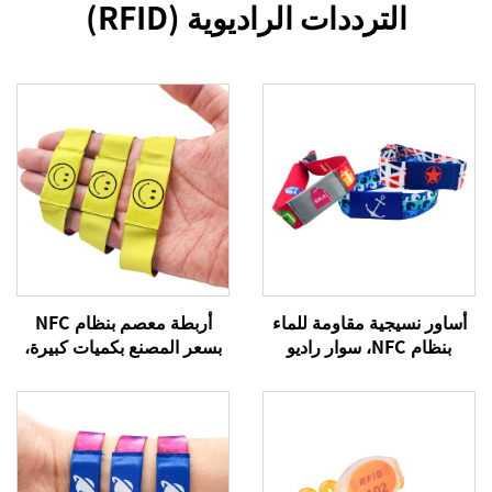
الترددات الراديوية (RFID)
أساور نسيجية مقاومة للماء
أربطة معصم بنظام NFC
بنظام NFC، سوار راديو
بسعر المصنع بكميات كبيرة،
ترددات RFID، سوار 213
سوار منسوج بنظام RFID،
منسوج بنظام NFC
أربطة معصم بنظام NFC تردد
13.56 ميجا هرتز، أربطة
قماشية