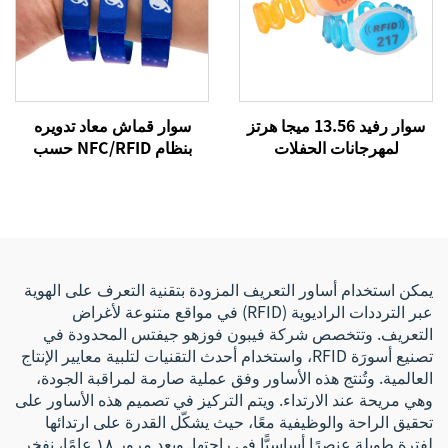
سوار رفيد 13.56 ميجا هرتز
سوار قماش معاد تدويره
لمهرجانات الحفلات
بنظام NFC/RFID حسب
الموسيقية، أساور قماشية
الطلب، سوار معصم مرن من
منسوجة بنظام إن إف سي
البوليستر منسوج بشعار
للفعاليات والمهرجانات
مخصص للتحكم في الوصول
يمكن استخدام أساور التعريف المزودة بتقنية التعرف على الهوية
عبر الترددات الراديوية (RFID) في مواقع متنوعة لأغراض
التعريف. وتتخصص شركة فيبون فوزهو جيفتس المحدودة في
تصنيع أسورَة RFID، واستخدام أحدث التقنيات لتلبية معايير الإنتاج
العالمية. وتُنتج هذه الأساور وفق عملية صارمة لمراقبة الجودة،
وهي مريحة عند الارتداء. ويتم التركيز في تصميم هذه الأساور على
تحقيق الراحة والوظيفية معًا، حيث يشكّل القدرة على ارتدائها
لفترة طويلة عنصرًا أساسيًّا في راحتها. وبعد مرور ١٨ عامًا، نفخر