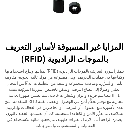
المزايا غير المسبوقة لأساور التعريف
بالموجات الراديوية (RFID)
تتميَّز أسورة التعريف بالموجات الراديوية (RFID) بمتانتها وتنوُّع استخداماتها
وكفاءتها في عمليات التعريف. وهي مصنوعة من مواد عالية الجودة، مقاومة
للماء والتمزُّق، ومناسبة لمجموعة واسعة من التطبيقات، بدءًا من المجال
الطبي وصولًا إلى قطاع الترفيه. ويمكن تخصيص أسورتنا المزوَّدة بتقنية
RFID بتصاميم فريدة وألوان وشعارات خاصة، مما يضمن ظهور العلامة
التجارية مع توفير تحكُّم آمن في الوصول. وبفضل تقنية RFID المتقدمة، تتيح
هذه الأسورة تتبع الضيوف أو المرضى أو الحاضرين في الفعاليات وإدارتهم
بسلاسة، ما يعزِّز الأمن والكفاءة التشغيلية. كما أن تصميمها الخفيف الوزن
يضمن الراحة أثناء الارتداء لفترات طويلة، ما يجعلها مثالية للاستخدام في
الفعاليات والمستشفيات والمهرجانات.