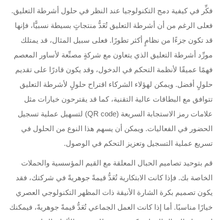
فكِّر في كيفية دمج التكنولوجيا عند النظر في حلول أشرطة التعليق.
فعلى الرغم من أن أشرطة التعليق تُعَدُّ منتجاتٍ بسيطة نسبيًّا، فإنها
قد تكون جزءًا من نظامٍ أكثر تطورًا. فعلى سبيل المثال، قد يمتلك
مورِّد أشرطة التعليق الذي يتعاون مع شركةٍ مصنِّعة لأساور المعصم
فهمًا عميقًا لأنظمة التحكم في الدخول، وقد يكون قادرًا على تقديم
حلولٍ أفضل. ويمكن لهؤلاء الشركاء اقتراح حلولٍ لأشرطة التعليق
تتوافق مع البطاقات عالية التقنية، كما قد يقترحون خيارات مثل
علامات رمز الاستجابة السريعة (QR code) لتسهيل عملية تسجيل
الحضور في الفعاليات. ويمكن أن يسهم هذا النوع من الحلول في
تسريع عملية التسجيل وتعزيز التحكم في الوصول.
قم بتوحيد تصاميم الحبال المعلقة مع القيم المؤسسية والحملات
الخاصة بك. فإذا كانت الابتكارية تُعَدُّ قيمةً جوهريةً في شركتك، فقد
يكون تصميم بكرة الشارة الأنيقة ذات المظهر التكنولوجي العصري
خيارًا مناسبًا. أما إذا كانت العمل الجماعي تُعَدُّ قيمةً جوهريةً، فيمكنك