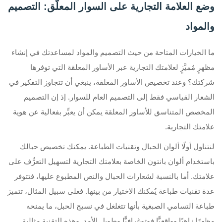
وضع العلامة التجارية على السوار المعلَّق: التصميم
والمواد
ما الخيارات المتاحة من حيث التصميم والمواد لمساعدتك في إنشاء
مظهرٍ مُميَّزٍ لعلامتك التجارية عبر الأساور المعلقة التي توفرها
شركتك؟ وعند تخصيص الأساور المعلقة، ينبغي أن تتجاوز التفكير في
الشعار القياسي فقط إلى التصميم العام للسوار. إذ إن التصميم
المخصص المتناسق للأساور المعلقة يمكن أن يعبِّر بفعالية عن هوية
علامتك التجارية.
لنتناول أولًا ألوان الحبال وتقنيات الطباعة. يمكنك تخصيص حبالك
باستخدام ألوان بانتون الخاصة بعلامتك التجارية لتسهيل التعرُّف على
علامتك. أما بالنسبة لشعارات الحبال والنص المطبوع عليها، فتتوفر
عدة تقنيات طباعة يُمكنك الاختيار من بينها. فعلى سبيل المثال، تتميز
طباعة التسامي الصبغية بأنها تتغلغل في نسيج الحبل، ما يمنحه
مظهرًا زاهيًا وواقعيًّا فوتوغرافيًّا وطويل الأمد. وهذه التقنية مثالية