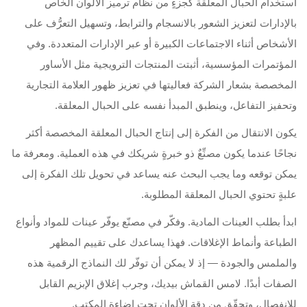
استخدام الحبال المعلقة كجزءٍ من نظام ترميز الألوان الخاص
بالإدارات لتعزيز الشعور بالانسجام والترابط، وتسهيل التعرُّف على
الأشخاص أثناء الاجتماعات الكبيرة أو عبر الإدارات المتعددة. وفي
المؤتمرات المؤسسية، أثبتت المنتجات الترويجية مثل الأساور
المخصصة بشعار الشركة فعاليتها في تعزيز ظهور العلامة التجارية
وتحفيز التفاعل، وينطبق المبدأ نفسه على الحبال المعلقة.
يكون الانتقال من الفكرة إلى إنتاج الحبال المعلقة المخصصة أكثر
نجاحًا عندما يكون مصنِّعٌ ذو خبرةٍ شريكك في هذه العملية. ومعرفة ما
يمكن توقعه وما يجب البحث عنه يساعد في تحويل تلك الفكرة إلى
علبةٍ تحتوي الحبال المعلقة المطلوبة.
ابدأ بطلب العينات المادية. وفكّر في مصنّع يوفّر عينات للمواد وأنواع
الطباعة وأنماط الإغلاقات. فهذا يساعدك على تقييم المظهر
والملمس والجودة — إذ لا يمكن أن توفّر لك النماذج الرقمية هذه
الصفات أبدًا. لامس القماش بيديك، وجرب إغلاق الإبزيم القابل
للانفصال، وتحقّق من دقة الألوان تحت إضاءة المكتب.