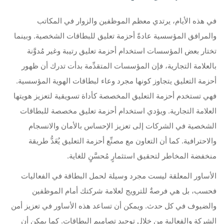
في هذه الأيام، يرتدي معظم الموظفين والزوار في المكاتب
والمرافق المؤسسية عادةً أحزمة تعليق للبطاقات الشخصية. وبينما
تختار بعض المؤسسات استخدام أحزمة تعليق رتيبة وغير مُدوَّنة
بالعلامة التجارية، فإن المؤسسات المتقدِّمة بدأت تدرك أن ظهور
أحزمة التعليق يتجاوز كونها مجرد وعاء لبطاقات الهوية المؤسسية.
فهي تستخدم أحزمة التعليق المخصصة كأداة تسويقية لتعزيز هويتها
العلامة التجارية. ويؤدي استخدام أحزمة تعليق مخصصة للبطاقات
الشخصية في الشركات إلى تعزيز الإحساس بالأمان والانسجام
والاحترافية. كما أن التعاون مع مصنِّع أحزمة التعليق يُعَدُّ طريقة
منخفضة المخاطر لتحقيق استثمارٍ مُحسَّنٍ للغاية.
الأساور المعلقة ليست مجرد وسيلة لحمل البطاقة في الفعاليات
فحسب، بل هي فرصةٌ للترويج لعلامة شركتك أمام الموظفين
والضيوف في كل حدث. ويمكن أن تساعد هذه الأساور في تعزيز أمن
الشركة والفعالية من خلال توحيد تصاميم البطاقات. كما يمكن أن