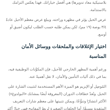
بلاستيكية معاد تدويرها) هي أفضل خياراتك. فهذا يعكس التزامك
بالاستدامة.
عرض الحبل يؤثر في مظهره وراحته. ويبلغ عرض معظم الأحبل عادةً
٣/٤ بوصة (١٩ مم)، لكن يمكن طلبه حسب الطلب ليكون أضيق أو
أوسع.
اختيار الإغلاقات والملحقات ووسائل الأمان
المناسبة
ورغم أهمية المظهر الخارجي للأحبل، فإن المكوِّنات الوظيفية فيه،
بما في ذلك آليات التأمين والأمان، لا تقل أهميةً عنه.
المُوصِل أو الإبزيم هو الميزة الأهم المستخدمة لتثبيت الشارة على
الحبل. وتُعدّ خطافات الدوران (المعروفة أيضًا بمشابك «البولدوغ»)
الأكثر انتشارًا وتنوُّعًا، ويمكن تثبيتها على معظم شارات التعريف
المثقوبة مسبقًا. أما الحلقات الصغيرة لربط المفاتيح فهي خيارٌ أكثر