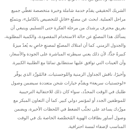
الشريك الحقيقي يقدّم خدمة شاملة وخبرة متخصصة تغطّي جميع
مراحل العملية. ابحث عن مصنّعٍ «قابلٍ للتخصيص بالكامل»، ويتمتّع
بفريق محترف يرشدك من مرحلة الفكرة حتى التسليم. وينبغي أن
يسألك هذا المصنّع عن حالة الاستخدام المقصودة، والكمية المطلوبة،
والجدول الزمني. كما أن امتلاك المصنّع لمصنعٍ خاصٍ به يُعدّ ميزةً
كبيرةً جدًّا، لأن ذلك يعني سيطرته المباشرة على الجودة والأسعار،
وأن العينات التي توافق عليها ستتطابق تمامًا مع الطلبية الكبيرة.
وأخيرًا، ناقش الجداول الزمنية واللوجستيات. فالمُورِّد الذي يوفِّر
«لوجستيات سريعة» ويقدِّم خيارات شحن متعددة سيضمن وصول
طلبك في الوقت المحدَّد، سواء كان ذلك للاحتفالية الترحيبية
للموظفين الجدد أو لمؤتمر دولي كبير. كما أن التعاون المبكر مع
مورِّدك يساعد على تجنُّب الضغط في اللحظات الأخيرة، ويضمن
وصول أساور بطاقات الهوية المُخصَّصة الخاصة بك في الوقت
المناسب لإضفاء لمسة احترافية.