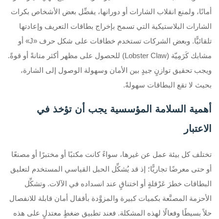
أمانًا، ولمنع انقلاب الشارات أو دورانها، يفضِّل بعض الأشخاص بكرات
الشارات البلاستيكية التي تسمح بإخراج بطاقات التعريف وإعادتها
تلقائيًّا. وبعض الشركات تستخدم خطافات على شكل حرف «J» أو
مشابك كَرَمِيّة (Lobster Claw) للحصول على مظهر أكثر متانةً أو قوةً.
ويجب تحقيق توازنٍ جيدٍ بين الأمان وسهولة الوصول إلى الشارة،
بحيث لا تقع البطاقات سهولةً.
أهمية السلامة المؤسسية يجب أن تؤخذ في
الاعتبار
تختلف كل بيئة عمل عن غيرها، سواءً كانت مكتبًا أو مختبرًا أو مصنعًا
أو حتى معرضًا تجاريًّا؛ إذ قد يُشكِّل الحبل القياسي المستخدم لتعليق
البطاقات خطرَ عَرْقلةٍ أو اختناقٍ عند انسداده في الآلات. وتشكِّل
الأحزمة المصنَّعة بكميات كبيرة والمزوَّدة بأقفال أمان قابلة للانفصال
حلاً بسيطًا وفعالًا لهذه المشكلة. فعند تطبيق ضغطٍ معتدلٍ على هذه