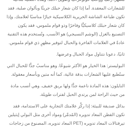
للشعارات المعقدة. أما إذا كان شعار حبلك جريئًا وبألوان صلبة، فقد
تكون طباعة الشاشة الحريرية الكلاسيكية خيارًا مناسبًا لعلامتك. وإذا
كان شعار حبلك كلاسيكيًّا وفاخرًا وذو قوام ملموس، فقد يكون
التصنيع بالغزل (الوشم النسيجي) هو الأنسب. وتُستخدم هذه التقنية
عادةً في العلامات الفاخرة والحبال لتوفير مظهرٍ ذي قوام ملموس.
ثانيًا، دعونا نتناول مواد الحبال وعرضها.
البوليستر: هذا الخيار هو الأكثر شيوعًا. وهو مناسبٌ جدًّا للحبال التي
ستُطبع عليها الشعارات بدقة عالية، كما أنه متين وبأسعار معقولة.
النايلون: هذه المادة ناعمة جدًّا ولها بريق خفيف. وهي أنسب مادة
من حيث الراحة لمن يرتدي الحبل لفترات طويلة.
بدائل صديقة للبيئة: إذا ركَّز علامتك التجارية على الاستدامة، فقد
تكون القطن المعاد تدويره (المُدمَّر) ومواد أخرى مثل البولي إيثيلين
تيرفتالات المعاد تدويره (PET المعاد تدويره، المصنوع من زجاجات