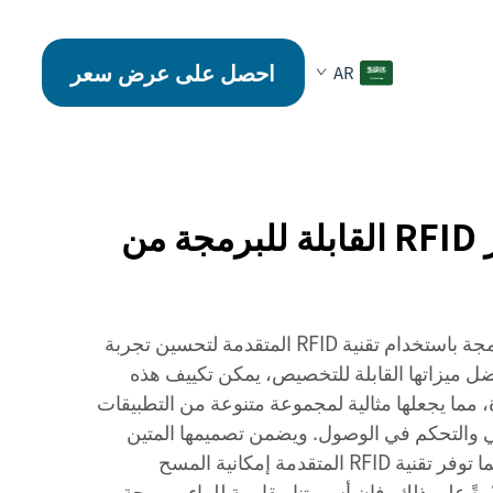
احصل على عرض سعر
AR
لماذا تختار أساور RFID القابلة للبرمجة من
تم تصميم أسورتنا القابلة للبرمجة باستخدام تقنية RFID المتقدمة لتحسين تجربة
ضل ميزاتها القابلة للتخصيص، يمكن تكييف هذه
ة، مما يجعلها مثالية لمجموعة متنوعة من التطبيقات
ي والتحكم في الوصول. ويضمن تصميمها المتين
متانتها على المدى الطويل، بينما توفر تقنية RFID المتقدمة إمكانية المسح
ةً على ذلك، فإن أسورتنا مقاومة للماء ومريحة،