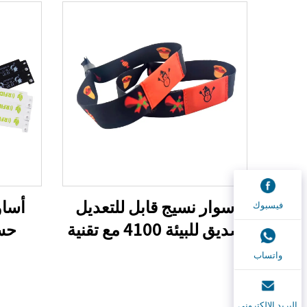
سوار نسيج قابل للتعديل
أساو
فيسبوك
صديق للبيئة 4100 مع تقنية
حس
RFID، 13.56 ميجا هرتز،
مخ
واتساب
من بوليستر، لاستخدامه في
وال
بطاقات التحكم بالدخول
قما
البريد الإلكتروني