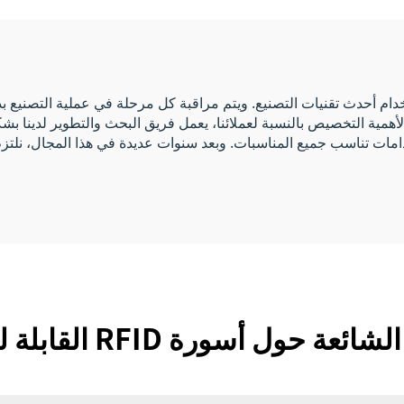
RFID وNFC
ئح RFID القابلة للبرمجة باستخدام أحدث تقنيات التصنيع. ويتم مراقبة كل مرحلة في عملي
أهمية التخصيص بالنسبة لعملائنا، يعمل فريق البحث والتطوير لدينا بشكل
الاستخدامات تناسب جميع المناسبات. وبعد سنوات عديدة في هذا المجال، نلت
عة حول أسورة RFID القابلة للبرمجة