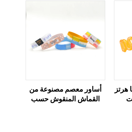
13.56 ميجا هرتز
أساور معصم مصنوعة من
ت
القماش المنقوش حسب
اشية
الطلب بتقنية التسامي، قابلة
ف سي
للتمدد ومخصصة بنظام
نات
RFID/نظام تحديد الهوية