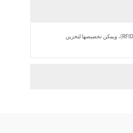
أسورة RFID القابلة للبرمجة هي جهاز قابل للارتداء مزوّد بشريحة تحديد هوية باستخدام الترددات الراديوية (RFID)، ويمكن تخصيصها لتخزين