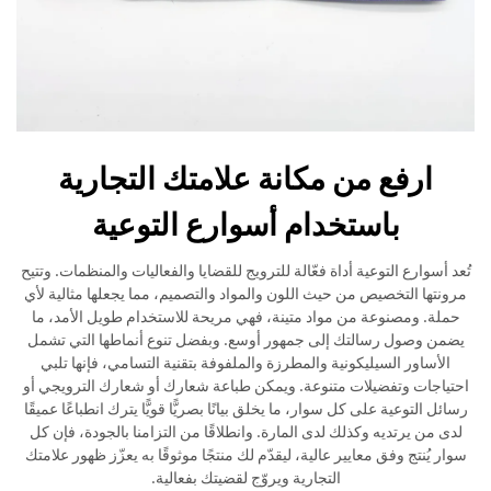
ارفع من مكانة علامتك التجارية
باستخدام أسوارع التوعية
تُعد أسوارع التوعية أداة فعّالة للترويج للقضايا والفعاليات والمنظمات. وتتيح
مرونتها التخصيص من حيث اللون والمواد والتصميم، مما يجعلها مثالية لأي
حملة. ومصنوعة من مواد متينة، فهي مريحة للاستخدام طويل الأمد، ما
يضمن وصول رسالتك إلى جمهور أوسع. وبفضل تنوع أنماطها التي تشمل
الأساور السيليكونية والمطرزة والملفوفة بتقنية التسامي، فإنها تلبي
احتياجات وتفضيلات متنوعة. ويمكن طباعة شعارك أو شعارك الترويجي أو
رسائل التوعية على كل سوار، ما يخلق بيانًا بصريًّا قويًّا يترك انطباعًا عميقًا
لدى من يرتديه وكذلك لدى المارة. وانطلاقًا من التزامنا بالجودة، فإن كل
سوار يُنتج وفق معايير عالية، ليقدّم لك منتجًا موثوقًا به يعزّز ظهور علامتك
التجارية ويروّج لقضيتك بفعالية.