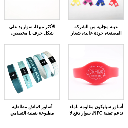
عينة مجانية من الشركة
الأكثر مبيعًا، سوار يد على
المصنعة، جودة عالية، شعار
شكل حرف L مخصص،
مخصص، شريط مهرجان،
طباعة تسامية بشعار، سوار
سوار منسوج من الساتان،
منسوج من الساتان
سوار قماش معصمي
للاحتفالات والمناسبات
الترويجية
أساور سيليكون مقاومة للماء
أساور قماش مطاطية
تدعم تقنية NFC، سوار دفع لا
مطبوعة بتقنية التسامي
نقدي بتقنية RFID، أطواق
حسب الطلب بألوان كاملة مع
NTAG215 بنظام NFC
شريحة RFID/نظام تحديد