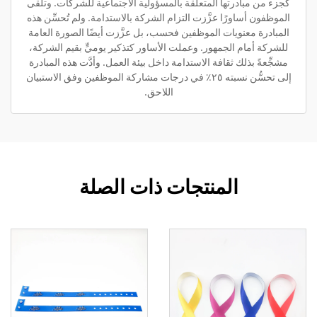
كجزء من مبادرتها المتعلقة بالمسؤولية الاجتماعية للشركات. وتلقى
الموظفون أساورًا عزَّزت التزام الشركة بالاستدامة. ولم تُحسِّن هذه
المبادرة معنويات الموظفين فحسب، بل عزَّزت أيضًا الصورة العامة
للشركة أمام الجمهور. وعملت الأساور كتذكير يوميٍّ بقيم الشركة،
مشجِّعةً بذلك ثقافة الاستدامة داخل بيئة العمل. وأدَّت هذه المبادرة
إلى تحسُّن نسبته ٢٥٪ في درجات مشاركة الموظفين وفق الاستبيان
اللاحق.
المنتجات ذات الصلة