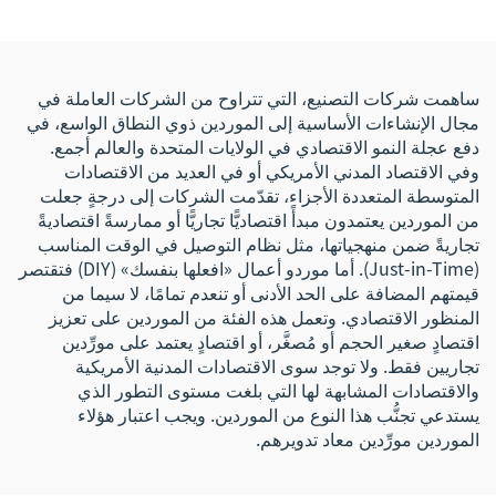
الهوية بالترددات الراديوية
وسوار معصم بشريحة
إلكترونية
ساهمت شركات التصنيع، التي تتراوح من الشركات العاملة في
مجال الإنشاءات الأساسية إلى الموردين ذوي النطاق الواسع، في
دفع عجلة النمو الاقتصادي في الولايات المتحدة والعالم أجمع.
وفي الاقتصاد المدني الأمريكي أو في العديد من الاقتصادات
المتوسطة المتعددة الأجزاء، تقدّمت الشركات إلى درجةٍ جعلت
من الموردين يعتمدون مبدأً اقتصاديًّا تجاريًّا أو ممارسةً اقتصاديةً
تجاريةً ضمن منهجياتها، مثل نظام التوصيل في الوقت المناسب
(Just-in-Time). أما موردو أعمال «افعلها بنفسك» (DIY) فتقتصر
قيمتهم المضافة على الحد الأدنى أو تنعدم تمامًا، لا سيما من
المنظور الاقتصادي. وتعمل هذه الفئة من الموردين على تعزيز
اقتصادٍ صغير الحجم أو مُصغَّر، أو اقتصادٍ يعتمد على مورِّدين
تجاريين فقط. ولا توجد سوى الاقتصادات المدنية الأمريكية
والاقتصادات المشابهة لها التي بلغت مستوى التطور الذي
يستدعي تجنُّب هذا النوع من الموردين. ويجب اعتبار هؤلاء
الموردين مورِّدين معاد تدويرهم.