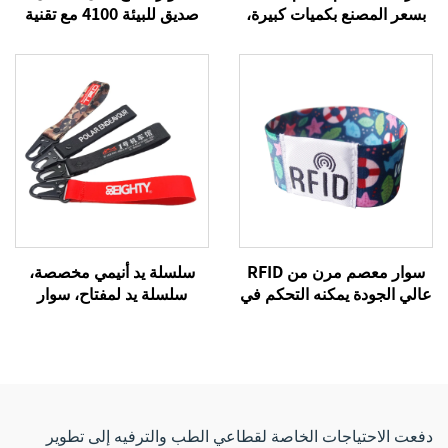
بسعر المصنع بكميات كبيرة،
صديق للبيئة 4100 مع تقنية
سوار منسوج بنظام RFID،
RFID، 13.56 ميجا هرتز، من
أربطة معصم بنظام NFC تردد
بوليستر، لاستخدامه في
13.56 ميجا هرتز، أربطة
بطاقات التحكم بالدخول
قماشية
والمهرجانات
سوار معصم مرن من RFID
سلسلة يد أنيمي مخصصة،
عالي الجودة يمكنه التحكم في
سلسلة يد لمفتاح، سوار
الدخول والدفع دون نقد عبر
معصم مخصص، سلسلة
تقنية NFC، سوار معصم من
مفاتيح، سلسلة شريطية
القماش
للحمل على المعصم
دفعت الاحتياجات الخاصة لقطاعي الطب والترفيه إلى تطوير