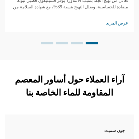
تعاني من تهيج الجلد بسبب الأساور؟ يوفر السيليكون الطبي ليونة
مضادة للحساسية، ويقلل التهيج بنسبة 89%، مع شهادة السلامة من
إدارة الأغذية والدواء (FDA) والمواصفات القياسية الدولية (ISO).
اختر بذكاء — احصل على راحة معتمدة.
عرض المزيد
آراء العملاء حول أساور المعصم
المقاومة للماء الخاصة بنا
جون سميث