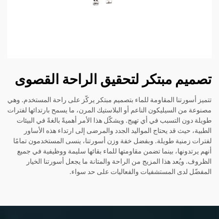
تصميم مبتكر لتحقيق الراحة القصوى
تتميز أسورتنا المقاومة للماء بتصميم مبتكر يركّز على راحة المستخدم. وهي
مصنوعة من السيليكون الناعم أو البلاستيك المرن، ما يسمح بارتدائها لفترات
طويلة دون التسبب في أي تهيج. ويشكّل هذا الأمر أهميةً بالغةً في البيئات
الطبية، حيث قد يحتاج المواليد الجدد والمرضى إلى ارتداء هذه الأساور
لفترات زمنية طويلة. وبفضل خفة وزن أسورتنا، ينسى المستخدمون تمامًا
أنهم يرتدونها، بينما تضمن مقاومتها للماء بقائها سليمة ووظيفية في جميع
الظروف. ويُعد هذا المزيج من الراحة والمتانة ما يجعل أسورتنا الخيار
المفضّل لدى المستشفيات والفعاليات على حد سواء.