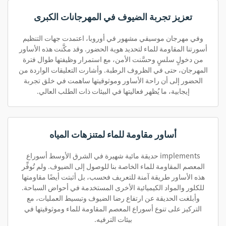
تعزيز تجربة الضيوف في المهرجانات الكبرى
وفي مهرجان موسيقي مشهور في أوروبا، اعتمدت جهات التنظيم
أسورتنا المقاومة للماء لتحديد هوية الحضور. وقد مكَّنت هذه الأساور
من دخولٍ سلسٍ وحسَّنت الأمن، مع استمرار وظيفتها طوال فترة
المهرجان، حتى في الظروف الرطبة. وأشارت التعليقات الواردة من
الحضور إلى أن راحة الأساور وموثوقيتها ساهمت في خلق تجربة
إيجابية، ما يُظهر فعاليتها في البيئات ذات الطلب العالي.
أساور مقاومة للماء لمتنزهات المياه
implements حديقة مائية شهيرة في الشرق الأوسط أسوراع
المعصم المقاومة للماء الخاصة بنا للوصول إلى الضيوف. ولم تُوفِّر
هذه الأساور طريقة آمنة للتعريف فحسب، بل أثبتت أيضًا مقاومتها
للكلور والمواد الكيميائية الأخرى المستخدمة في أحواض السباحة.
وأبلغت الحديقة عن ارتفاع رضا الضيوف وتبسيط العمليات، مع
التركيز على تنوع أسوراع المعصم المقاومة للماء وموثوقيتها في
بيئات الترفيه.