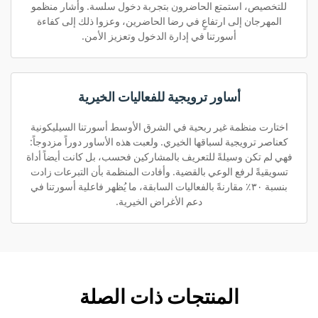
للتخصيص، استمتع الحاضرون بتجربة دخول سلسة. وأشار منظمو
المهرجان إلى ارتفاعٍ في رضا الحاضرين، وعزوا ذلك إلى كفاءة
أسورتنا في إدارة الدخول وتعزيز الأمن.
أساور ترويجية للفعاليات الخيرية
اختارت منظمة غير ربحية في الشرق الأوسط أسورتنا السيليكونية
كعناصر ترويجية لسباقها الخيري. ولعبت هذه الأساور دوراً مزدوجاً:
فهي لم تكن وسيلةً للتعريف بالمشاركين فحسب، بل كانت أيضاً أداة
تسويقيةً لرفع الوعي بالقضية. وأفادت المنظمة بأن التبرعات زادت
بنسبة ٣٠٪ مقارنةً بالفعاليات السابقة، ما يُظهر فاعلية أسورتنا في
دعم الأغراض الخيرية.
المنتجات ذات الصلة