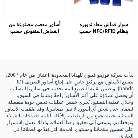
سوار قماش معاد تدويره
أساور معصم مصنوعة من
بنظام NFC/RFID حسب
القماش المنقوش حسب
الطلب، سوار معصم مرن من
الطلب بتقنية التسامي، قابلة
البوليستر منسوج بشعار
للتمدد ومخصصة بنظام RFID/
مخصص للتحكم في الوصول
نظام تحديد الهوية بالترددات
الراديوية، سوار قماشي بنقل
حراري مناسب للفعاليات
بدأت شركة فوزهو فيبون للهدايا المحدودة، اعتبارًا من عام 2007،
تصنيع الأساور، مع تركيزٍ خاصٍ على إنتاج أساور التعريف (ID
bands). وتضمن تقنية التصنيع المستخدمة في أساورنا النسائية
أن يحصل عملاؤنا على أكثر الأساور راحةً ومتانةً في السوق.
وخلال عملية التصنيع، نُجري خمس عمليات فحص جودة منفصلة
لضمان عدم شحن أي أسورة لا تفي بمعاييرنا. وقد صُمّمت الأساور
النسائية بحيث تجمع بين الوظيفية والأناقة لتلبية احتياجات العملاء
وتوقعاتهم. ونسعى إلى تحقيق رضا العملاء، ولذلك نعمل باستمرار
على تحسين منتجاتنا ومستوى الخدمة التي نقدّمها لعملائنا في
الخارج.