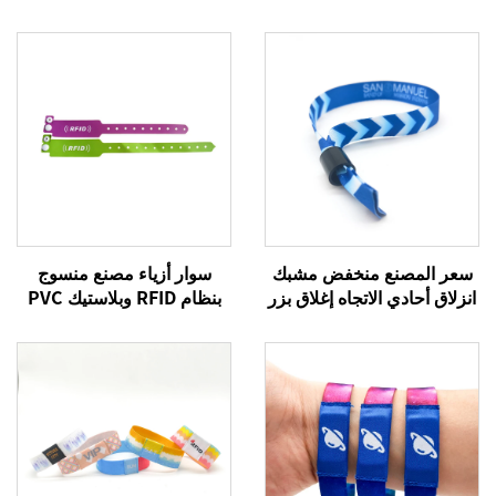
سعر المصنع منخفض مشبك
سوار أزياء مصنع منسوج
انزلاق أحادي الاتجاه إغلاق بزر
بنظام RFID وبلاستيك PVC
للسوار قفل للإسورة
وتقنية NFC، سوار RFID نشط