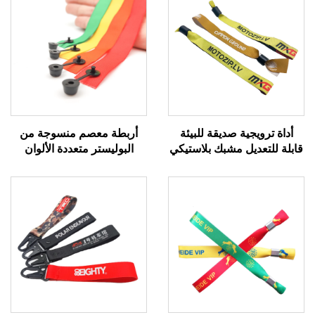
أداة ترويجية صديقة للبيئة
أربطة معصم منسوجة من
قابلة للتعديل مشبك بلاستيكي
البوليستر متعددة الألوان
حدث حفلة سوار معصم
رخيصة، بأشرطة قماشية
مخصص مهرجان أساور
مخصصة بشعار مخصص،
قماشية منسوجة
لأحراز الحفلات والمهرجانات،
وأربطة المعصم القماشية
للفعاليات