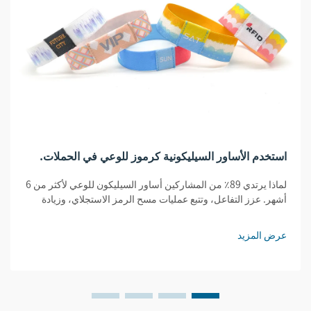
استخدم الأساور السيليكونية كرموز للوعي في الحملات.
لماذا يرتدي 89٪ من المشاركين أساور السيليكون للوعي لأكثر من 6
أشهر. عزز التفاعل، وتتبع عمليات مسح الرمز الاستجلاي، وزيادة
المحتوى الذي ينشئه المستخدمون. شاهد نتائج الحملات المثبتة
للشركات مع الشركات.
عرض المزيد