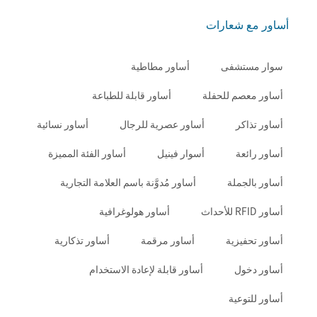
أساور مع شعارات
سوار مستشفى
أساور مطاطية
أساور معصم للحفلة
أساور قابلة للطباعة
أساور تذاكر
أساور عصرية للرجال
أساور نسائية
أساور رائعة
أسوار فينيل
أساور الفئة المميزة
أساور بالجملة
أساور مُدوَّنة باسم العلامة التجارية
أساور RFID للأحداث
أساور هولوغرافية
أساور تحفيزية
أساور مرقمة
أساور تذكارية
أساور دخول
أساور قابلة لإعادة الاستخدام
أساور للتوعية