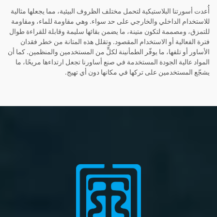
أُعدت أسورتنا البلاستيكية لتحمل مختلف الظروف البيئية، مما يجعلها مثالية
للاستخدام الداخلي والخارجي على حد سواء. وهي مقاومة للماء، ومقاومة
للتمزق، ومصممة لتكون متينة، ما يضمن بقائها سليمة وقابلة للقراءة طوال
فترة الفعالية أو الاستخدام المقصود. وتقلل هذه المتانة من خطر فقدان
الأساور أو تلفها، ما يوفّر الطمأنينة لكلٍّ من المستخدمين والمنظمين. كما أن
المواد عالية الجودة المستخدمة في صنع أساورنا تجعل ارتداءها مريحًا، ما
يشجّع المستخدمين على تركها في مكانها دون أي تهيج.