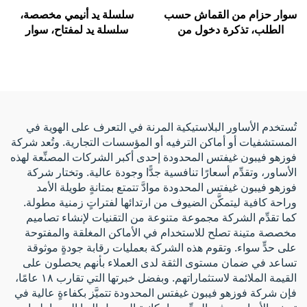
سوار حزام من القماش حسب
سلسلة يد أنيمي مخصصة،
الطلب، تذكرة دخول من
سلسلة يد لمفتاح، سوار
القماش للمهرجانات، أساور
معصم مخصص، سلسلة
يدوية منسوجة، سوار حريري
مفاتيح، سلسلة شريطية
للفعاليات مع تقنية RFID
للحمل على المعصم
للمدعوين الخاصين
تُستخدم الأساور البلاستيكية المرنة في التعرف على الهوية في
المستشفيات أو أماكن الترفيه أو المؤسسات التجارية. وتُعد شركة
فوزهو فيبون غيفتس المحدودة إحدى أكبر الشركات المصنِّعة لهذه
الأساور، وتقدِّم أسعارًا تنافسية جدًّا وجودة عالية. وتختار شركة
فوزهو فيبون غيفتس المحدودة موادَّ تتمتع بمتانةٍ طويلة الأمد
وراحة كافية ليتمكَّن الضيوف من ارتدائها لفتراتٍ زمنية مطولة.
كما تقدِّم الشركة مجموعة متنوعة من التقنيات لإنشاء تصاميم
مخصصة متينة تصلح للاستخدام في الأماكن المغلقة والمفتوحة
على حدٍّ سواء. وتقوم هذه الشركة بعمليات رقابة جودةٍ موثوقة
تساعد في ضمان مستوى الثقة لدى العملاء بأنهم يحصلون على
القيمة الملائمة لاستثماراتهم. وبفضل خبرتها التي تقارب ١٨ عامًا،
فإن شركة فوزهو فيبون غيفتس المحدودة تتميَّز بكفاءةٍ عالية في