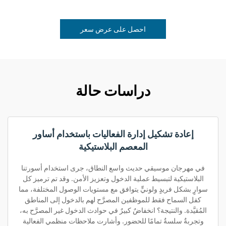
احصل على عرض سعر
دراسات حالة
إعادة تشكيل إدارة الفعاليات باستخدام أساور
المعصم البلاستيكية
في مهرجان موسيقي حديث واسع النطاق، جرى استخدام أسورتنا
البلاستيكية لتبسيط عملية الدخول وتعزيز الأمن. وقد تم ترميز كل
سوارٍ بشكل فريدٍ ولونيٍّ يتوافق مع مستويات الوصول المختلفة، مما
كفل السماح فقط للموظفين المصرَّح لهم بالدخول إلى المناطق
المُقيَّدة. والنتيجة؟ انخفاضٌ كبيرٌ في حوادث الدخول غير المصرَّح به،
وتجربةٌ سلسةٌ تمامًا للحضور. وأشارت ملاحظات منظمي الفعالية