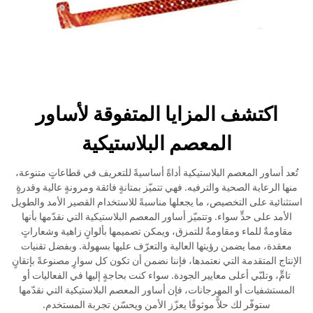
اكتشف المزايا المتفوقة لأساور
المعصم البلاستيكية
تُعد أساور المعصم البلاستيكية أداةً أساسيةً للتعريف في قطاعاتٍ متنوعة،
منها الرعاية الصحية والترفيه. فهي تتميّز بمتانةٍ فائقة ومرونةٍ عالية وقدرةٍ
استثنائية على التخصيص، ما يجعلها مناسبةً للاستخدام القصير الأمد والطويل
الأمد على حدٍّ سواء. وتتميّز أساور المعصم البلاستيكية التي نقدّمها بأنها
مقاومةٌ للماء ومقاومةٌ للتمزق، ويمكن تصميمها بألوانٍ زاهية وشعاراتٍ
معقدة، مما يضمن رؤيتها العالية والتعرّف عليها بسهولة. وبفضل تقنيات
الإنتاج المتقدمة التي نعتمدها، فإننا نضمن أن تكون كل سوارٍ مصنوعةً بإتقانٍ
تامٍّ، وتلبّي أعلى معايير الجودة. سواء كنت بحاجةٍ إليها في الفعاليات أو
المستشفيات أو المهرجانات، فإن أساور المعصم البلاستيكية التي نقدّمها
ستوفّر لك حلاًّ موثوقًا يعزّز الأمن ويحسّن تجربة المستخدم.