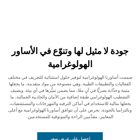
جودة لا مثيل لها وتنوّع في الأساور
الهولوغرامية
صممت أساورنا الهولوغرامية لتوفير حلول استثنائية للتعريف في مختلف
الفعاليات والتطبيقات الطبية. وهي مصنوعة من مواد متقدمة، ما يجعلها
متينة وجذّابة بصريًّا في آنٍ معًا، مما يضمن تميُّزها في أي بيئة. ويضيف
التشطيب الهولوغرامي طبقة إضافية من الأمان والجاذبية الجمالية، ما
يجعلها مثالية للاستخدام في أماكن الترفيه والمهرجانات والمستشفيات.
وبالتزامنا بالجودة، نحرص على أن تتوافق أساورنا الهولوغرامية مع أعلى
المعايير، مقدِّمين الراحة والموثوقية للمستخدمين.
احصل على عرض سعر