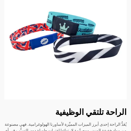
الراحة تلتقي الوظيفية
يُعَدُّ الراحة إحدى أبرز الميزات المميِّزة لأساورنا الهولوغرامية. فهي مصنوعة
من مواد خفيفة الوزن، ومصمَّمة لارتدائها لفترات طويلة دون التسبُّب في أي