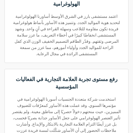
الهولوغرامية
اعتمد مستشفى بارز في الشرق الأوسط أساورنا الهولوغرامية
لتحديد هوية المواليد الجدد. وتتميز هذه الأساور بأنماط هولوغرامية
فريدة تكون مقاومة للتلاعب وسهلة القراءة في آنٍ واحد. وشهد
المستشفى انخفاضًا كبيرًا في أخطاء التعريف، ما عزز سلامة
المرضى وثقتهم. وقدّر الطاقم التصميم الخفيف الوزن الذي كفل
الراحة للمواليد الجدد وأولياء أمورهم، مما عزز من سمعة
المستشفى الرائدة في مجال الرعاية.
رفع مستوى تجربة العلامة التجارية في الفعاليات
المؤسسية
استخدمت شركة متعددة الجنسيات أسورنا الهولوغرامية في
مؤتمرها السنوي. وقد عملت هذه الأساور كمعرّفات للضيوف
المميزين، حيث منحتهم دخولاً حصريًا إلى مناطق معينة. ولم يقتصر
تأثير العنصر الهولوغرامي على جعل الأساور جذابة بصريًا فحسب،
بل عزز أيضًا التزام العلامة التجارية بالابتكار والإبداع. وأشارت
ملاحظات الحضور إلى أن الأساور شكّلت لمسة فريدة عززت