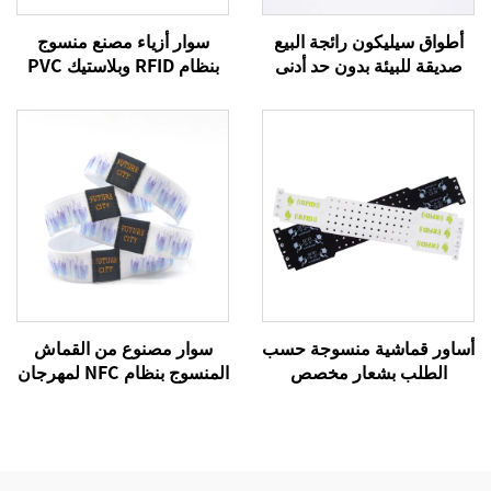
أطواق سيليكون رائجة البيع
سوار أزياء مصنع منسوج
صديقة للبيئة بدون حد أدنى
بنظام RFID وبلاستيك PVC
للطلب، هدايا إعلانية رخيصة
وتقنية NFC، سوار RFID نشط
مع شعار مخصص
أساور قماشية منسوجة حسب
سوار مصنوع من القماش
الطلب بشعار مخصص
المنسوج بنظام NFC لمهرجان
للفعاليات والمهرجانات، أساور
213، سوار منسوج بنظام
قماشية مخصصة بنظام RFID
RFID، طباعة أوفست
وNFC
CMYK، حجم مخصص، أكثر
من 10 سنوات