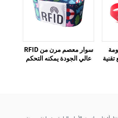
ومة
سوار معصم مرن من RFID
تقنية
عالي الجودة يمكنه التحكم
روني
في الدخول والدفع دون نقد
بدون نقد باستخدام RFID،
عبر تقنية NFC، سوار معصم
صم 215 أسوار
من القماش
نختار أفضل مواد صنع الأساور الطبية، وهي لينة ومريحة