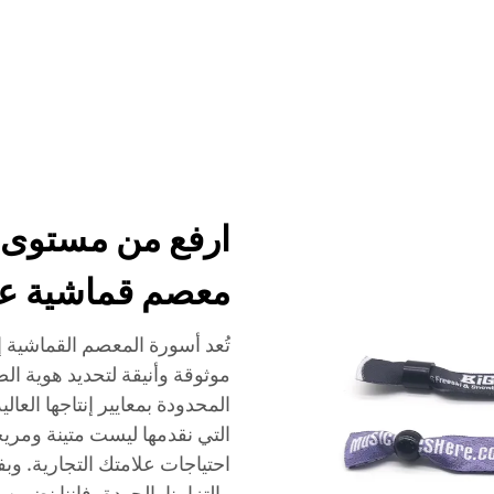
الخدمات
الفعاليات
الشركة
الأخبار
الاتصال
ارفع من مستوى ف
معصم قماشية عال
تُعد أسورة المعصم القماشية إ
موثوقة وأنيقة لتحديد هوية ا
المحدودة بمعايير إنتاجها العا
التي نقدمها ليست متينة ومري
احتياجات علامتك التجارية. وب
والتزامنا بالجودة، فإننا نضمن 