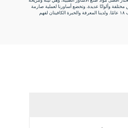
مختلفة وألوانًا عديدة. وتخضع أساورنا لعملية صارمة
لمراقبة الجودة لدينا، حيث تُفَحَص بدقةٍ شديدة، ويصل فقط أفضلها إلى عملائنا. ونحن نعمل في مجال تصنيع الأساور منذ ما يقارب ١٨ عامًا. ولدينا المعرفة والخبرة الكافيتان لفهم