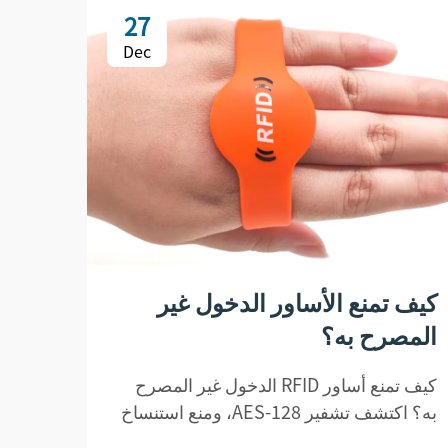
27
Dec
كيف تمنع الأساور الدخول غير
كيف 
المصرح به؟
للتر
كيف تمنع أساور RFID الدخول غير المصرح
به؟ اكتشف تشفير AES-128، ومنع استنساخ
الاست
المعرف الفريد (UID)، وتصميم يكشف
— علم