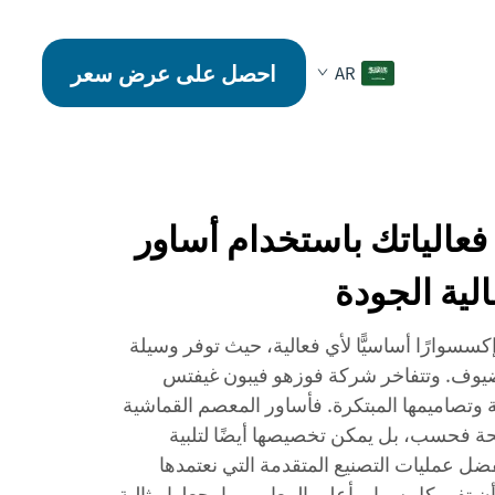
احصل على عرض سعر
AR
عالياتك باستخدام أساور
ية الجودة
كسسوارًا أساسيًّا لأي فعالية، حيث توفر وسيلة
لضيوف. وتتفاخر شركة فوزهو فيبون غيفتس
لية وتصاميمها المبتكرة. فأساور المعصم القماشية
حة فحسب، بل يمكن تخصيصها أيضًا لتلبية
فضل عمليات التصنيع المتقدمة التي نعتمدها
أن تفي كل سوارٍ بأعلى المعايير، ما يجعلها مثالية