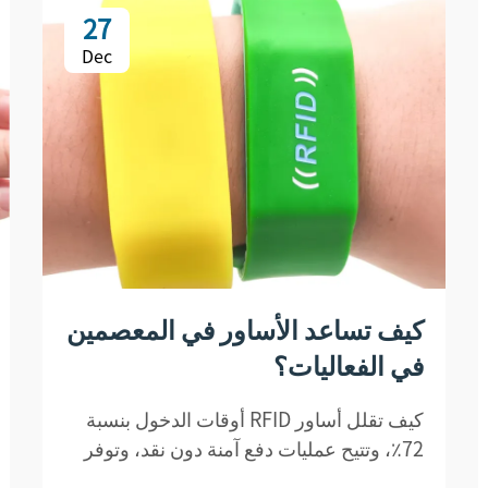
27
Dec
كيف تساعد الأساور في المعصمين
في الفعاليات؟
كيف تقلل أساور RFID أوقات الدخول بنسبة
72٪، وتتيح عمليات دفع آمنة دون نقد، وتوفر
تحليلات فورية—دون المساس بالامتثال لمعايير