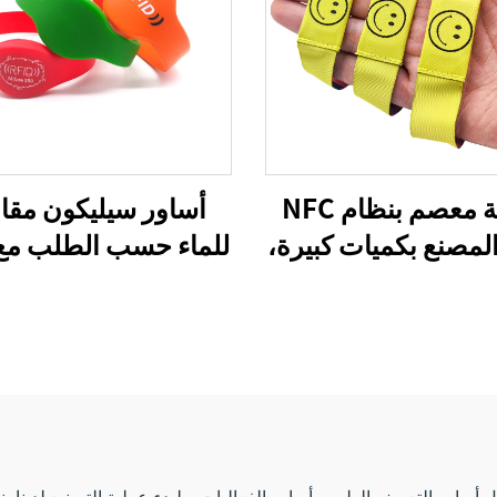
أربطة معصم بنظام NFC
أساور سيليكون مقا
لمصنع بكميات كبيرة،
للماء حسب الطلب مع 
سوار منسوج بنظام RFID،
NFC وذات دفع إلكت
أربطة معصم بنظام NFC
تردد 13.56 ميجا هرتز،
سوار مع
أربطة قماشية
معصم بنظام NFC
 أساور التعريف الطبي وأساور الفعاليات. ولبدء عملية التصنيع لدينا، 