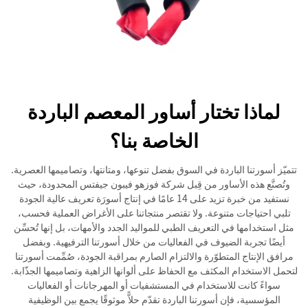
لماذا تختار أساور المعصم الباردة
الخاصة بنا؟
تتميّز أسورتنا الباردة في السوق بفضل تنوعها، ومتانتها، وتصاميمها العصرية.
وتُصنَّع هذه الأساور من قِبل شركة فوزهو فيبون جيفتس المحدودة، حيث
نستفيد من خبرة تزيد على 14 عامًا في إنتاج أسورَة تعريف عالية الجودة
تلبي احتياجات متنوعة. ولا تقتصر منتجاتنا على الأغراض العملية فحسب،
مثل استخدامها في التعريف الطبي للمواليد الجدد والأمهات، بل إنها تُحسِّن
أيضًا تجربة الضيوف في الفعاليات من خلال أسورتنا الترفيهية. وبفضل
مرافق الإنتاج المتطوّرة والالتزام الصارم بمراقبة الجودة، صُمِّمت أسورتنا
لتحمل الاستخدام المكثف مع الحفاظ على ألوانها الزاهية وتصاميمها الجذّابة.
سواءً كانت للاستخدام في المستشفيات أو المهرجانات أو الفعاليات
المؤسسية، فإن أسورتنا الباردة تقدّم حلاًّ موثوقًا يجمع بين الوظيفية