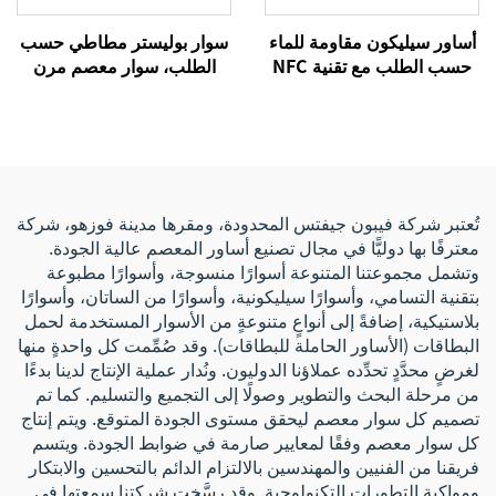
أساور سيليكون مقاومة للماء
سوار بوليستر مطاطي حسب
حسب الطلب مع تقنية NFC
الطلب، سوار معصم مرن
وذات دفع إلكتروني بدون نقد
قابل للعكس مع رسالة نصية
باستخدام RFID، سوار معصم
مخصصة بأحرفك الخاصة
215 أسوار معصم بنظام NFC
تُعتبر شركة فيبون جيفتس المحدودة، ومقرها مدينة فوزهو، شركة
معترفًا بها دوليًّا في مجال تصنيع أساور المعصم عالية الجودة.
وتشمل مجموعتنا المتنوعة أسوارًا منسوجة، وأسوارًا مطبوعة
بتقنية التسامي، وأسوارًا سيليكونية، وأسوارًا من الساتان، وأسوارًا
بلاستيكية، إضافةً إلى أنواعٍ متنوعةٍ من الأسوار المستخدمة لحمل
البطاقات (الأساور الحاملة للبطاقات). وقد صُمِّمت كل واحدةٍ منها
لغرضٍ محدَّدٍ تحدِّده عملاؤنا الدوليون. ونُدار عملية الإنتاج لدينا بدءًا
من مرحلة البحث والتطوير وصولًا إلى التجميع والتسليم. كما تم
تصميم كل سوار معصم ليحقق مستوى الجودة المتوقع. ويتم إنتاج
كل سوار معصم وفقًا لمعايير صارمة في ضوابط الجودة. ويتسم
فريقنا من الفنيين والمهندسين بالالتزام الدائم بالتحسين والابتكار
ومواكبة التطورات التكنولوجية. وقد رسَّخت شركتنا سمعتها في