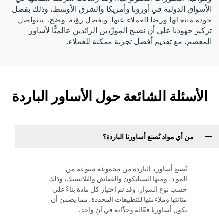
الأسواق الدولية في أوروبا وأمريكا والشرق الأوسط، وذلك بفضل
جودة منتجاتها ورضا العملاء عنها. وبفضل رؤية أوضح، سنواصل
تركيز جهودنا على أن نصبح المورِّدين الرائدين عالميًّا لأساور
المعصم، مع تقديم أفضل تجربة ممكنة للعملاء.
الأسئلة الشائعة حول الأساور الباردة
من أي مواد تُصنع أساورنا الباردة؟
تُصنع أساورنا الباردة من مجموعة متنوعة من
المواد، ومنها السيليكون والقماش والبلاستيك، وذلك
حسب نوع السوار. وقد تم اختيار كل مادة بناءً على
متانتها وملاءمتها للتطبيقات المحددة، مما يضمن أن
تكون أساورنا فعّالة وجذّابة في آنٍ واحد.