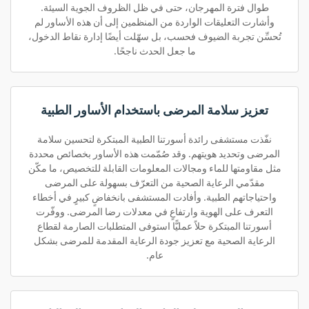
طوال فترة المهرجان، حتى في ظل الظروف الجوية السيئة.
وأشارت التعليقات الواردة من المنظمين إلى أن هذه الأساور لم
تُحسِّن تجربة الضيوف فحسب، بل سهّلت أيضًا إدارة نقاط الدخول،
ما جعل الحدث ناجحًا.
تعزيز سلامة المرضى باستخدام الأساور الطبية
نفّذت مستشفى رائدة أسورتنا الطبية المبتكرة لتحسين سلامة
المرضى وتحديد هويتهم. وقد صُمّمت هذه الأساور بخصائص محددة
مثل مقاومتها للماء ومجالات المعلومات القابلة للتخصيص، ما مكّن
مقدّمي الرعاية الصحية من التعرّف بسهولة على المرضى
واحتياجاتهم الطبية. وأفادت المستشفى بانخفاضٍ كبيرٍ في أخطاء
التعرف على الهوية وارتفاعٍ في معدلات رضا المرضى. ووفّرت
أسورتنا المبتكرة حلاً عمليًّا استوفى المتطلبات الصارمة لقطاع
الرعاية الصحية مع تعزيز جودة الرعاية المقدمة للمرضى بشكل
عام.