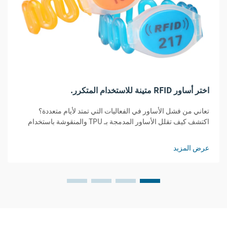
اختر أساور RFID متينة للاستخدام المتكرر.
تعاني من فشل الأساور في الفعاليات التي تمتد لأيام متعددة؟
اكتشف كيف تقلل الأساور المدمجة بـ TPU والمنقوشة باستخدام
تقنية RFID تكاليف الاستبدال بنسبة 32% مع ضمان الأمان ووضوح
القراءة. احصل على الدليل الشامل حول المتانة.
عرض المزيد