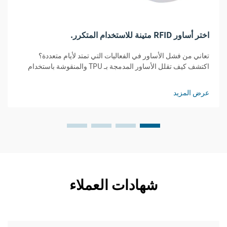
اختر أساور RFID متينة للاستخدام المتكرر.
تعاني من فشل الأساور في الفعاليات التي تمتد لأيام متعددة؟
اكتشف كيف تقلل الأساور المدمجة بـ TPU والمنقوشة باستخدام
تقنية RFID تكاليف الاستبدال بنسبة 32% مع ضمان الأمان ووضوح
القراءة. احصل على الدليل الشامل حول المتانة.
عرض المزيد
شهادات العملاء