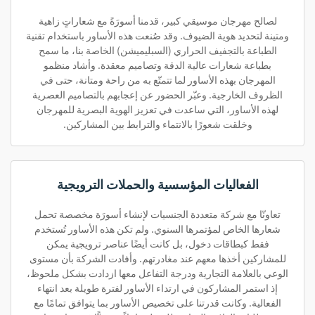
لصالح مهرجان موسيقي كبير، قدمنا أسورَةً مع شعاراتٍ زاهية
ومتينة لتحديد هوية الضيوف. وقد صُنعت هذه الأساور باستخدام تقنية
الطباعة بالتجفيف الحراري (السبليميشن) الخاصة بنا، ما سمح
بطباعة شعارات عالية الدقة وتصاميم معقدة. وأشاد منظمو
المهرجان بهذه الأساور لما تتمتّع به من راحة ومتانة، حتى في
الظروف الخارجية. وعبّر الحضور عن إعجابهم بالتصاميم العصرية
لهذه الأساور، التي ساعدت في تعزيز الهوية البصرية للمهرجان
وخلقت شعورًا بالانتماء والترابط بين المشاركين.
الفعاليات المؤسسية والحملات الترويجية
تعاونّا مع شركة متعددة الجنسيات لإنشاء أسورَة مخصصة تحمل
شعارها الخاص لمؤتمرها السنوي. ولم تكن هذه الأساور تُستخدم
فقط كبطاقات دخول، بل كانت أيضًا عناصر ترويجية يمكن
للمشاركين أخذها معهم عند مغادرتهم. وأفادت الشركة بأن مستوى
الوعي بالعلامة التجارية ودرجة التفاعل معها ازدادت بشكل ملحوظ،
إذ استمر المشاركون في ارتداء الأساور لفترة طويلة بعد انتهاء
الفعالية. وكانت قدرتنا على تخصيص الأساور بما يتوافق تمامًا مع