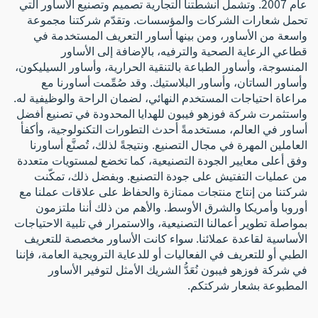
عام 2007. وتشمل أنشطتنا التجارية تصميم وتصنيع الأساور التي
تحمل شعارات الشركات والمؤسسات. وتقدّم شركتنا مجموعة
واسعة من الأساور، ومن بينها أساور التعريف المستخدمة في
قطاعي الرعاية الصحية والترفيه، بالإضافة إلى الأساور
المنسوجة، وأساور الطباعة بالتنقية الحرارية، وأساور السيليكون،
وأساور الساتان، وأساور البلاستيك. وقد صُمِّمت أساورنا مع
مراعاة احتياجات المستخدم النهائي، لضمان الراحة والوظيفية له.
واستثمرت شركة فوزهو فيبون للهدايا المحدودة في تصنيع أفضل
أساور في العالم، مستخدمةً أحدث التطورات التكنولوجية، وأكفأ
العاملين المهرة في مجال التصنيع. ونتيجةً لذلك، تُصنَّع أساورنا
وفق أعلى معايير الجودة التصنيعية، كما تخضع لمستويات متعددة
من عمليات التفتيش على جودة التصنيع. وبفضل ذلك، تمكّنت
شركتنا من إنتاج منتجات ممتازة والحفاظ على علاقات عملنا مع
أوروبا وأمريكا والشرق الأوسط. والأهم من ذلك أننا ملتزمون
بمواصلة تطوير أعمالنا التصنيعية، والاستمرار في تلبية الاحتياجات
الأساسية لقاعدة عملائنا. سواء كانت الأساور مخصصة للتعريف
الطبي أو للتعريف في الفعاليات أو للدعاية الترويجية العامة، فإننا
في شركة فوزهو فيبون نُعَدُّ الشريك الأمثل لتوفير الأساور
المطبوعة بشعار شركتكم.