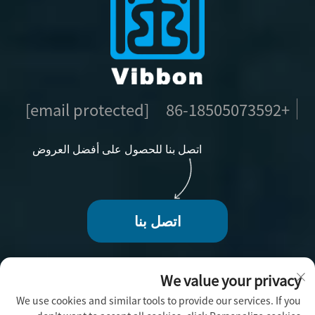
[email protected]
+86-18505073592
اتصل بنا للحصول على أفضل العروض
اتصل بنا
We value your privacy
We use cookies and similar tools to provide our services. If you
حقوق الطبع والنشر © 2025 بواسطة فوجو فيبون للحرف