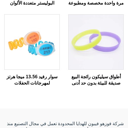
مرة واحدة مخصصة ومطبوعة
البوليستر متعددة الألوان
بتقنية التسام، سوار من
رخيصة، بأشرطة قماشية
القماش، سوار ترويجي
مخصصة بشعار مخصص،
للفعاليات
لأحراز الحفلات والمهرجانات،
وأربطة المعصم القماشية
للفعاليات
أطواق سيليكون رائجة البيع
سوار رفيد 13.56 ميجا هرتز
صديقة للبيئة بدون حد أدنى
لمهرجانات الحفلات
للطلب، هدايا إعلانية رخيصة
الموسيقية، أساور قماشية
مع شعار مخصص
منسوجة بنظام إن إف سي
للفعاليات والمهرجانات
شركة فوزهو فيبون للهدايا المحدودة تعمل في مجال التصنيع منذ