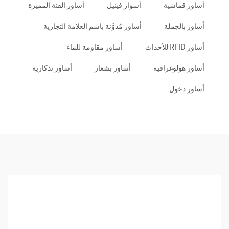
أساور قماشية
أسوار فينيل
أساور الفئة المميزة
أساور بالجملة
أساور مُدوَّنة باسم العلامة التجارية
أساور RFID للأحداث
أساور مقاومة للماء
أساور هولوغرافية
أساور بشعار
أساور تذكارية
أساور دخول