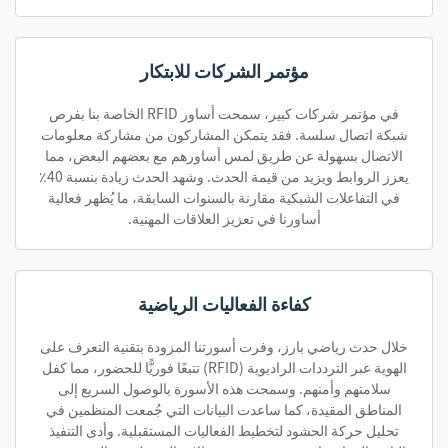
مؤتمر الشركات للابتكار
في مؤتمر شركات كبير، سمحت أساور RFID الخاصة بنا بفرص
شبكة اتصال سلسة. فقد يتمكن المشاركون من مشاركة معلومات
الاتصال بسهولة عن طريق لمس أساورهم مع بعضهم البعض، مما
يعزز الروابط ويزيد من قيمة الحدث. وشهد الحدث زيادة بنسبة 40٪
في التفاعلات الشبكية مقارنة بالسنوات السابقة، ما يُظهر فعالية
أساورنا في تعزيز العلاقات المهنية.
كفاءة الفعاليات الرياضية
خلال حدث رياضي بارز، وفرت أسورتنا المزودة بتقنية التعرف على
الهوية عبر الترددات الراديوية (RFID) تتبعًا فوريًّا للحضور، مما كفل
سلامتهم وأمنهم. وسمحت هذه الأسورة بالوصول السريع إلى
المناطق المقيدة، كما ساعدت البيانات التي جُمعت المنظمين في
تحليل حركة الحشود لتخطيط الفعاليات المستقبلية. وأدى التنفيذ