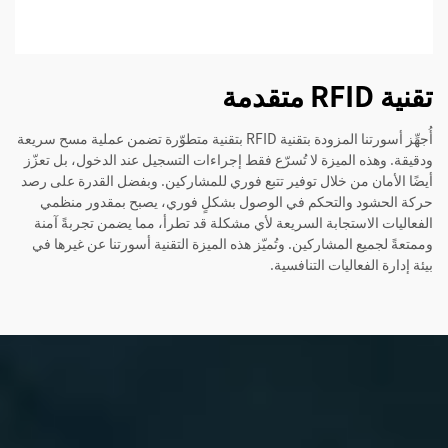
تقنية RFID متقدمة
أُجهِّز أسورتنا المزودة بتقنية RFID بتقنية متطوّرة تضمن عملية مسح سريعة
ودقيقة. وهذه الميزة لا تُسرّع فقط إجراءات التسجيل عند الدخول، بل تعزّز
أيضًا الأمان من خلال توفير تتبع فوري للمشاركين. وبفضل القدرة على رصد
حركة الحشود والتحكم في الوصول بشكلٍ فوري، يصبح بمقدور منظمي
الفعاليات الاستجابة السريعة لأي مشكلة قد تطرأ، مما يضمن تجربةً آمنة
وممتعةً لجميع المشاركين. وتُميّز هذه الميزة التقنية أسورتنا عن غيرها في
بيئة إدارة الفعاليات التنافسية.