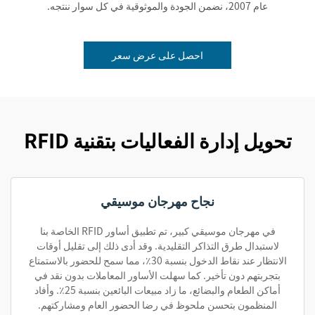
عام 2007، نضمن الجودة والموثوقية في كل سوار ننتجه.
احصل على عرض سعر
تحويل إدارة الفعاليات بتقنية RFID
نجاح مهرجان موسيقي
في مهرجان موسيقي كبير، تم تطبيق أساور RFID الخاصة بنا
لاستبدال طرق التذاكر التقليدية. وقد أدى ذلك إلى تقليل أوقات
الانتظار عند نقاط الدخول بنسبة 30٪، مما سمح للحضور بالاستمتاع
بتجربتهم دون تأخير. كما سهلت الأساور المعاملات بدون نقد في
أماكن الطعام والبضائع، ما زاد مبيعات البائعين بنسبة 25٪. وأفاد
المنظمون بتحسن ملحوظ في رضا الحضور العام ومشاركتهم.