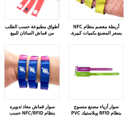
أربطة معصم بنظام NFC
أطواق مطبوعة حسب الطلب
بسعر المصنع بكميات كبيرة،
من قماش الساتان للبيع
سوار منسوج بنظام RFID،
الساخن، سوار من القماش
أربطة معصم بنظام NFC تردد
المنسوج برباط الساتان
13.56 ميجا هرتز، أربطة
لحفلات الحفلات
قماشية
سوار أزياء مصنع منسوج
سوار قماش معاد تدويره
بنظام RFID وبلاستيك PVC
بنظام NFC/RFID حسب
وتقنية NFC، سوار RFID نشط
الطلب، سوار معصم مرن من
البوليستر منسوج بشعار