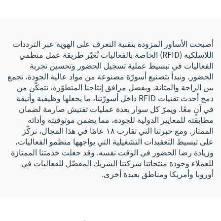
مخصص للتحكم في الوصول
أصبحت الأساور المزودة بتقنية التعرف على الهوية عبر الترددات
اللاسلكية (RFID) الخاصة بالفعاليات تُغيّر طريقة عمل منظمي
الفعاليات في تبسيط عملية تسجيل الحضور وتحسين تجربة
الحضور. ونبدأ بتصنيع أسورّة مصنوعة من مواد عالية الجودة، تجمع
بين الراحة والمتانة. وبفضل مرافق إنتاجنا المتطوّرة، نتمكّن من
دمج أحدث تقنيات RFID داخل أسورّتنا، ما يجعلها وظيفية وأنيقة
في آنٍ معًا. ويمرّ كل سوار بعدة عمليات تفتيش صارمة لضمان
مطابقته للمعايير الدولية للجودة، مما يضمن موثوقيته وأدائه
الممتاز. ومع خبرتنا التي تقارب ١٨ عامًا في هذا المجال، نركّز
على تبسيط التعقيدات التشغيلية التي يواجهها منظمو الفعاليات،
وزيادة رضا الحضور في الوقت نفسه. وقد جعلت خدمتنا الممتازة
للعملاء وجودة منتجاتنا شركتنا الشريك المفضّل للفعاليات في
أوروبا وأمريكا ومناطق بعيدة أخرى.